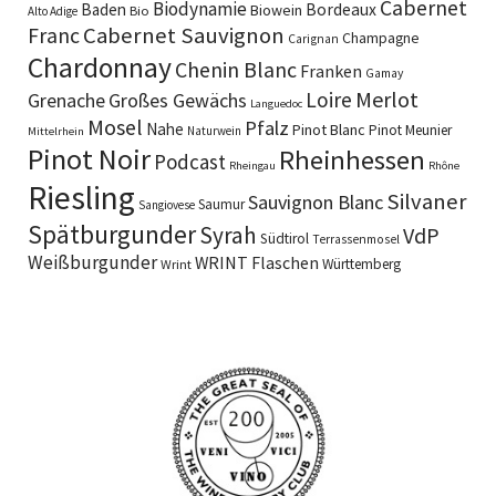
Cabernet
Biodynamie
Baden
Bordeaux
Biowein
Bio
Alto Adige
Cabernet Sauvignon
Franc
Champagne
Carignan
Chardonnay
Chenin Blanc
Franken
Gamay
Merlot
Loire
Grenache
Großes Gewächs
Languedoc
Mosel
Pfalz
Nahe
Pinot Blanc
Pinot Meunier
Naturwein
Mittelrhein
Pinot Noir
Rheinhessen
Podcast
Rheingau
Rhône
Riesling
Silvaner
Sauvignon Blanc
Saumur
Sangiovese
Spätburgunder
Syrah
VdP
Südtirol
Terrassenmosel
Weißburgunder
WRINT Flaschen
Württemberg
Wrint