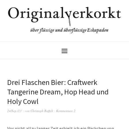
Drei Flaschen Bier: Craftwerk
Tangerine Dream, Hop Head und
Holy Cowl
24/Sep./13
von
Christoph Raffelt
Kommentare 2
Vor nicht allzu langer Zeit erhielt ich ein Päckchen von