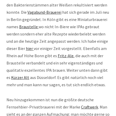
den Bakterienstämmen alter Weißen rekultiviert werden
konnte. Die
Vagabund-Brauerei
hat sich gerade im Juli neu
in Berlin gegründet. In Köln gibt es eine Miniaturbrauerei
names
Braustelle
wo nicht In-Biere wie IPAs gebraut
werden sondern eher alte Rezepte wiederbelebt werden
und an die heutige Zeit angepasst werden. Ich habe einige
dieser Bier
hier
vor einiger Zeit vorgestellt. Ebenfalls am
Rhein auf Höhe Bonn gibt es
Fritz-Ale
, die auch mit der
Braustelle verbandelt und ein sehr eigenständiges und
qualitativ exzellentes IPA brauen. Weiter unten dann gibt
es
Kürzer Alt
aus Düsseldorf. Es gibt natürlich noch viel
mehr und man kann nur sagen, es tut sich endlich etwas.
Neu hinzugekommen ist nun die größte deutsche
Fernsehbier-Privatbrauerei mit der Marke
Craftwerk
. Man
sieht es an der ganzen Aufmachung: man möchte gerne so