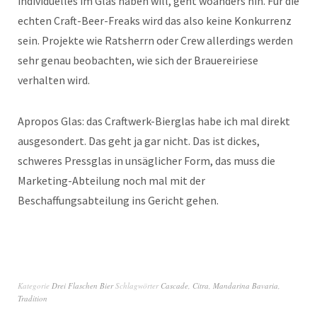
individuelles im Glas haben will, geht woanders hin. Für die
echten Craft-Beer-Freaks wird das also keine Konkurrenz
sein. Projekte wie Ratsherrn oder Crew allerdings werden
sehr genau beobachten, wie sich der Brauereiriese
verhalten wird.
Apropos Glas: das Craftwerk-Bierglas habe ich mal direkt
ausgesondert. Das geht ja gar nicht. Das ist dickes,
schweres Pressglas in unsäglicher Form, das muss die
Marketing-Abteilung noch mal mit der
Beschaffungsabteilung ins Gericht gehen.
Kategorie
Drei Flaschen Bier
Schlagwörter
Cascade
,
Citra
,
Mandarina Bavaria
,
Tradition