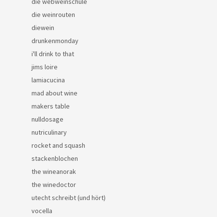
die webweinschule
die weinrouten
diewein
drunkenmonday
i'll drink to that
jims loire
lamiacucina
mad about wine
makers table
nulldosage
nutriculinary
rocket and squash
stackenblochen
the wineanorak
the winedoctor
utecht schreibt (und hört)
vocella