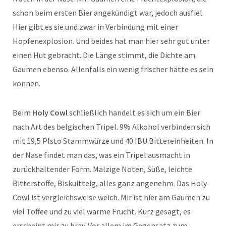
schon beim ersten Bier angekündigt war, jedoch ausfiel.
Hier gibt es sie und zwar in Verbindung mit einer
Hopfenexplosion. Und beides hat man hier sehr gut unter
einen Hut gebracht. Die Länge stimmt, die Dichte am
Gaumen ebenso. Allenfalls ein wenig frischer hätte es sein
können.
Beim
Holy Cowl
schließlich handelt es sich um ein Bier
nach Art des belgischen Tripel. 9% Alkohol verbinden sich
mit 19,5 Plsto Stammwürze und 40 IBU Bittereinheiten. In
der Nase findet man das, was ein Tripel ausmacht in
zurückhaltender Form. Malzige Noten, Süße, leichte
Bitterstoffe, Biskuitteig, alles ganz angenehm. Das Holy
Cowl ist vergleichsweise weich. Mir ist hier am Gaumen zu
viel Toffee und zu viel warme Frucht. Kurz gesagt, es
erscheint mir zu brav. Vor allem im Gegensatz zum