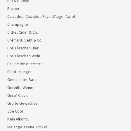
Bio & Biodyn
Bücher
Calvados, Calvados Pays d'Auge, Apfel
Champagne
Cidre, Cider & Co.
Crémant, Sekt & Co.
Drei Flaschen Bier
Drei Flaschen Wein
Eau de Vie et cetera …
Empfehlungen
Gemischter Satz
Gereifte Weine
Gin o’ Clock
Große Gewächse
Joe Cool
Kein Alkohol
Meist gelesene Artikel