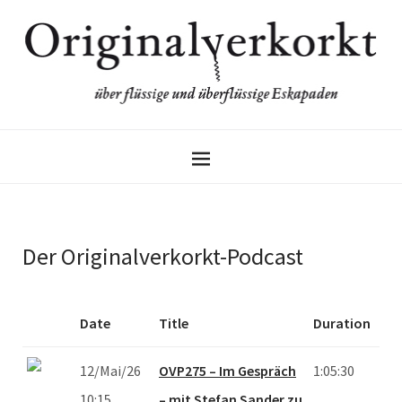
Der Originalverkorkt-Podcast
Date
Title
Duration
12/Mai/26
OVP275 – Im Gespräch
1:05:30
10:15
– mit Stefan Sander zu