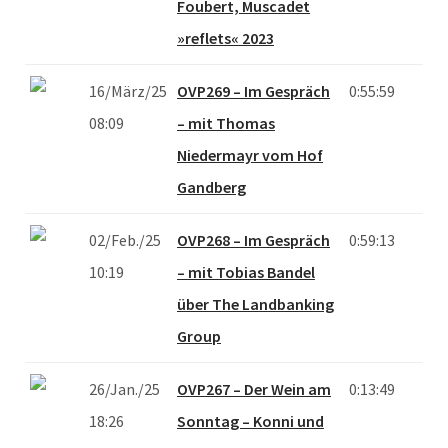
Foubert, Muscadet
»reflets« 2023
16/März/25
OVP269 – Im Gespräch
0:55:59
08:09
– mit Thomas
Niedermayr vom Hof
Gandberg
02/Feb./25
OVP268 – Im Gespräch
0:59:13
10:19
– mit Tobias Bandel
über The Landbanking
Group
26/Jan./25
OVP267 – Der Wein am
0:13:49
18:26
Sonntag – Konni und