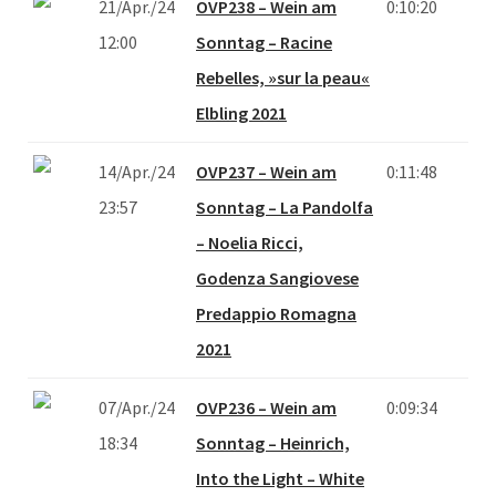
21/Apr./24
OVP238 – Wein am
0:10:20
12:00
Sonntag – Racine
Rebelles, »sur la peau«
Elbling 2021
14/Apr./24
OVP237 – Wein am
0:11:48
23:57
Sonntag – La Pandolfa
– Noelia Ricci,
Godenza Sangiovese
Predappio Romagna
2021
07/Apr./24
OVP236 – Wein am
0:09:34
18:34
Sonntag – Heinrich,
Into the Light – White