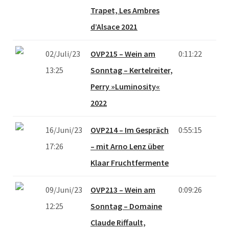
Trapet, Les Ambres
d’Alsace 2021
02/Juli/23
OVP215 – Wein am
0:11:22
13:25
Sonntag – Kertelreiter,
Perry »Luminosity«
2022
16/Juni/23
OVP214 – Im Gespräch
0:55:15
17:26
– mit Arno Lenz über
Klaar Fruchtfermente
09/Juni/23
OVP213 – Wein am
0:09:26
12:25
Sonntag – Domaine
Claude Riffault,