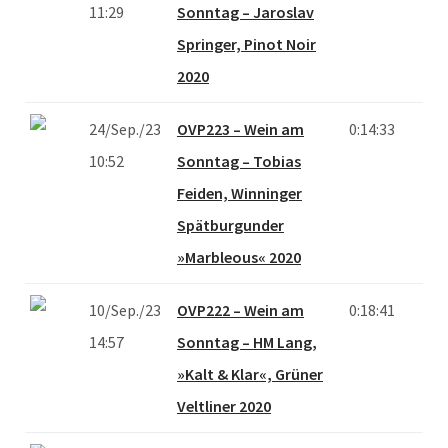
11:29
Sonntag – Jaroslav
Springer, Pinot Noir
2020
24/Sep./23
OVP223 – Wein am
0:14:33
10:52
Sonntag – Tobias
Feiden, Winninger
Spätburgunder
»Marbleous« 2020
10/Sep./23
OVP222 – Wein am
0:18:41
14:57
Sonntag – HM Lang,
»Kalt & Klar«, Grüner
Veltliner 2020