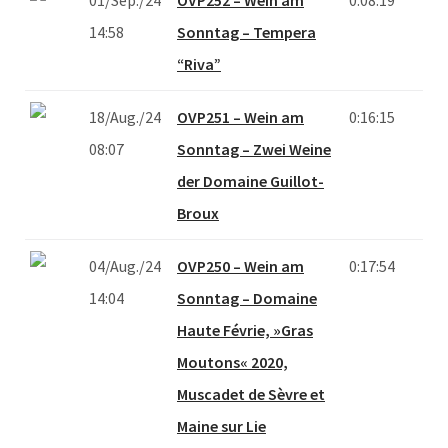
14:58
Sonntag – Tempera
“Riva”
18/Aug./24
OVP251 – Wein am
0:16:15
08:07
Sonntag – Zwei Weine
der Domaine Guillot-
Broux
04/Aug./24
OVP250 – Wein am
0:17:54
14:04
Sonntag – Domaine
Haute Févrie, »Gras
Moutons« 2020,
Muscadet de Sèvre et
Maine sur Lie