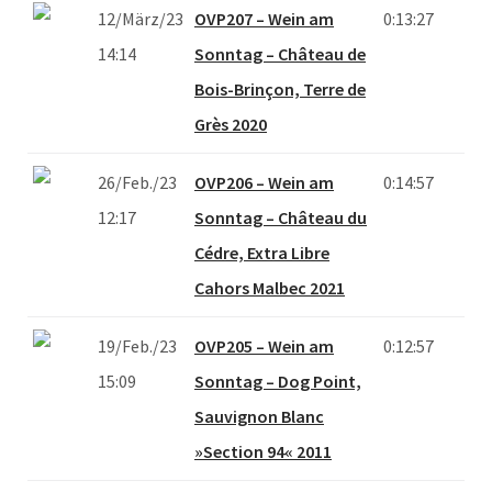
12/März/23
OVP207 – Wein am
0:13:27
14:14
Sonntag – Château de
Bois-Brinçon, Terre de
Grès 2020
26/Feb./23
OVP206 – Wein am
0:14:57
12:17
Sonntag – Château du
Cédre, Extra Libre
Cahors Malbec 2021
19/Feb./23
OVP205 – Wein am
0:12:57
15:09
Sonntag – Dog Point,
Sauvignon Blanc
»Section 94« 2011