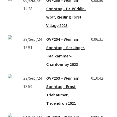
06/Okt./24
OVP255 – Wein am
0:08:50
14:28
Sonntag – Dr. Bürklin-
Wolf, Riesling Forst
Village 2023
29/Sep./24
OVP254 – Wein am
0:06:31
13:51
Sonntag – Seckinger,
»Maikammer«
Chardonnay 2023
22/Sep./24
OVP253 – Wein am
0:10:42
18:59
Sonntag – Ernst
Triebaumer,
Tridendron 2021
01/Sep./24
OVP252 – Wein am
0:08:19