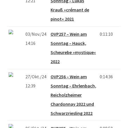
12:21
Sonntag – Lukas
Krauß »crémant de
pinot« 2021
03/Nov./24
OVP257 – Wein am
0:11:10
14:16
Sonntag – Hauck,
Scheurebe »mystique«
2022
27/Okt./24
OVP256 – Wein am
0:14:36
12:39
Sonntag – Ehrlenbach,
Reicholzheimer
Chardonnay 2022 und
Schwarzriesling 2022