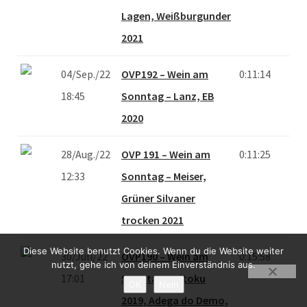
Lagen, Weißburgunder
2021
04/Sep./22
OVP192 – Wein am
0:11:14
18:45
Sonntag – Lanz, EB
2020
28/Aug./22
OVP 191 – Wein am
0:11:25
12:33
Sonntag – Meiser,
Grüner Silvaner
trocken 2021
Diese Website benutzt Cookies. Wenn du die Website weiter
30/Juli/22
OVP190 – Wein am
0:15:58
nutzt, gehe ich von deinem Einverständnis aus.
17:01
Sonntag – Bitoku
OK
Nein
2019, Adega do Demo,