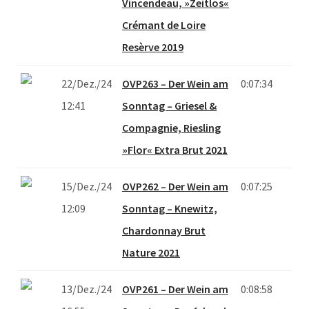
Vincendeau, »Zeitlos«
Crémant de Loire
Resèrve 2019
22/Dez./24
OVP263 – Der Wein am
0:07:34
12:41
Sonntag – Griesel &
Compagnie, Riesling
»Flor« Extra Brut 2021
15/Dez./24
OVP262 – Der Wein am
0:07:25
12:09
Sonntag – Knewitz,
Chardonnay Brut
Nature 2021
13/Dez./24
OVP261 – Der Wein am
0:08:58