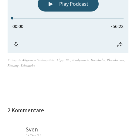
Kategorie
Allgemein
Schlagwörter
Alzey
,
Bio
,
Biodynamie
,
Huxelrebe
,
Rheinhessen
,
Riesling
,
Scheurebe
2 Kommentare
Sven
28/Dez./21