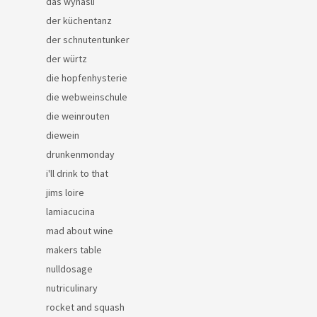
das wynäsli
der küchentanz
der schnutentunker
der würtz
die hopfenhysterie
die webweinschule
die weinrouten
diewein
drunkenmonday
i'll drink to that
jims loire
lamiacucina
mad about wine
makers table
nulldosage
nutriculinary
rocket and squash