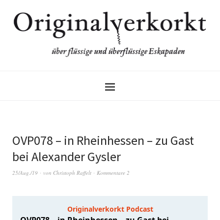
OVP078 – in Rheinhessen – zu Gast
bei Alexander Gysler
25/Aug./19
von
Christoph Raffelt
Kommentare 2