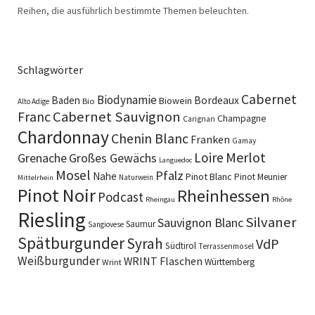
Reihen, die ausführlich bestimmte Themen beleuchten.
Schlagwörter
Cabernet
Biodynamie
Baden
Bordeaux
Biowein
Bio
Alto Adige
Cabernet Sauvignon
Franc
Champagne
Carignan
Chardonnay
Chenin Blanc
Franken
Gamay
Merlot
Loire
Grenache
Großes Gewächs
Languedoc
Mosel
Pfalz
Nahe
Pinot Blanc
Pinot Meunier
Naturwein
Mittelrhein
Pinot Noir
Rheinhessen
Podcast
Rheingau
Rhône
Riesling
Silvaner
Sauvignon Blanc
Saumur
Sangiovese
Spätburgunder
Syrah
VdP
Südtirol
Terrassenmosel
Weißburgunder
WRINT Flaschen
Württemberg
Wrint