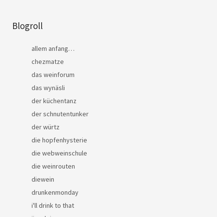
Blogroll
allem anfang…
chezmatze
das weinforum
das wynäsli
der küchentanz
der schnutentunker
der würtz
die hopfenhysterie
die webweinschule
die weinrouten
diewein
drunkenmonday
i'll drink to that