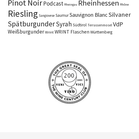
Pinot Noir
Rheinhessen
Podcast
Rheingau
Rhône
Riesling
Silvaner
Sauvignon Blanc
Saumur
Sangiovese
Spätburgunder
Syrah
VdP
Südtirol
Terrassenmosel
Weißburgunder
WRINT Flaschen
Württemberg
Wrint