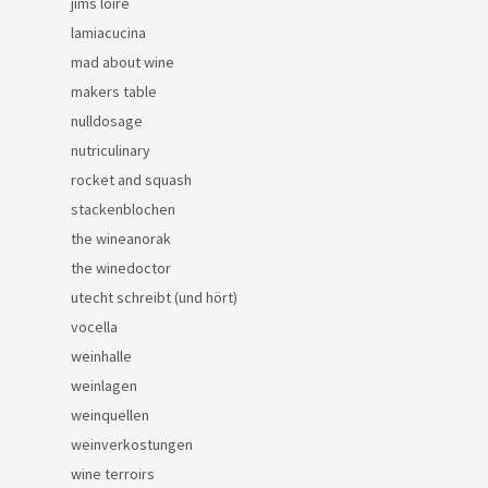
jims loire
lamiacucina
mad about wine
makers table
nulldosage
nutriculinary
rocket and squash
stackenblochen
the wineanorak
the winedoctor
utecht schreibt (und hört)
vocella
weinhalle
weinlagen
weinquellen
weinverkostungen
wine terroirs