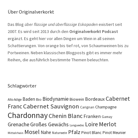
Über Originalverkorkt
Das Blog
über flüssige und überflüssige Eskapaden
existiert seit
2007. Es wird seit 2013 durch den
Originalverkorkt Podcast
ergänzt. Es geht hier vor allen Dingen um Wein in all seinen
Schattierungen. Von orange bis tief rot, von Schaumweinen bis zu
Portweinen. Neben klassischen Blogposts gibt es immer mehr
Reihen, die ausführlich bestimmte Themen beleuchten.
Schlagwörter
Cabernet
Biodynamie
Baden
Bordeaux
Biowein
Bio
Alto Adige
Cabernet Sauvignon
Franc
Champagne
Carignan
Chardonnay
Chenin Blanc
Franken
Gamay
Merlot
Loire
Grenache
Großes Gewächs
Languedoc
Mosel
Pfalz
Nahe
Pinot Blanc
Pinot Meunier
Naturwein
Mittelrhein