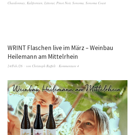
Chardonnay
,
Kalifornien
,
Littorai
,
Pinot Noir
,
Sonoma
,
Sonoma Coast
WRINT Flaschen live im März – Weinbau
Heilemann am Mittelrhein
24/Feb./26
von
Christoph Raffelt
Kommentare 4