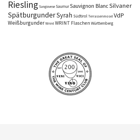
Riesling
Silvaner
Sauvignon Blanc
Saumur
Sangiovese
Spätburgunder
Syrah
VdP
Südtirol
Terrassenmosel
Weißburgunder
WRINT Flaschen
Württemberg
Wrint