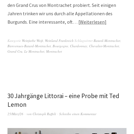
den Grand Crus von Montrachet probiert. Seit einigen
Jahren trinken wir uns durch alle Appellationen des
Burgunds. Eine interessante, oft…
Weiterlesen
Kategorie
Weinfarbe Weiß
,
Weinland Frankreich
Schlagwörter
Batard-Montrachet
,
Bienvenues-Batard-Montrachet
,
Bourgogne
,
Chardonnay
,
Chevalier-Montrachet
,
Grand Cru
,
Le Montrachet
,
Montrachet
30 Jahrgänge Littorai – eine Probe mit Ted
Lemon
25/März/26
von
Christoph Raffelt
Schreibe einen Kommentar