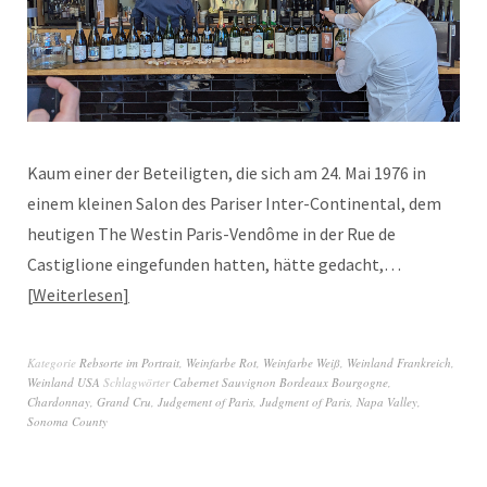
Kaum einer der Beteiligten, die sich am 24. Mai 1976 in
einem kleinen Salon des Pariser Inter-Continental, dem
heutigen The Westin Paris-Vendôme in der Rue de
Castiglione eingefunden hatten, hätte gedacht,…
Weiterlesen
Kategorie
Rebsorte im Portrait
,
Weinfarbe Rot
,
Weinfarbe Weiß
,
Weinland Frankreich
,
Weinland USA
Schlagwörter
Cabernet Sauvignon Bordeaux Bourgogne
,
Chardonnay
,
Grand Cru
,
Judgement of Paris
,
Judgment of Paris
,
Napa Valley
,
Sonoma County