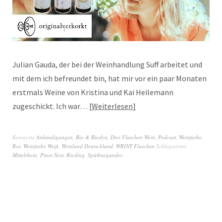
Julian Gauda, der bei der Weinhandlung Suff arbeitet und
mit dem ich befreundet bin, hat mir vor ein paar Monaten
erstmals Weine von Kristina und Kai Heilemann
zugeschickt. Ich war…
Weiterlesen
Kategorie
Ankündigungen
,
Bio & Biodyn
,
Drei Flaschen Wein
,
Podcast
,
Weinfarbe
Rot
,
Weinfarbe Weiß
,
Weinland Deutschland
,
WRINT Flaschen
Schlagwörter
Mittelrhein
,
Pinot Noir
,
Riesling
,
Spätburgunder