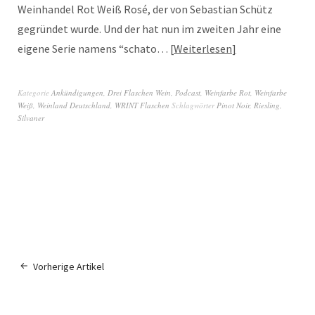
Weinhandel Rot Weiß Rosé, der von Sebastian Schütz
gegründet wurde. Und der hat nun im zweiten Jahr eine
eigene Serie namens “schato…
Weiterlesen
Kategorie
Ankündigungen
,
Drei Flaschen Wein
,
Podcast
,
Weinfarbe Rot
,
Weinfarbe
Weiß
,
Weinland Deutschland
,
WRINT Flaschen
Schlagwörter
Pinot Noir
,
Riesling
,
Silvaner
Vorherige Artikel