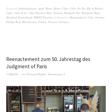
Kategorie
Ankündigungen
,
Apfel, Birne, Quitte, Cidre, Cider, Pet Nat
,
Bio & Biodyn
,
Cidre, Cider & Co.
,
Drei Flaschen Wein
,
Podcast
,
Weinfarbe Rot
,
Weinfarbe Weiß
,
Weinland Deutschland
,
WRINT Flaschen
Schlagwörter
Blaufränkisch
,
Cidre
,
Furmint
,
Philipp Reiß
,
Rheinhessen
,
Schmitt
,
Silvaner
,
Sylvaner
Reenactement zum 50. Jahrestag des
Judgment of Paris
31/Mai/26
von
Christoph Raffelt
Kommentare 2