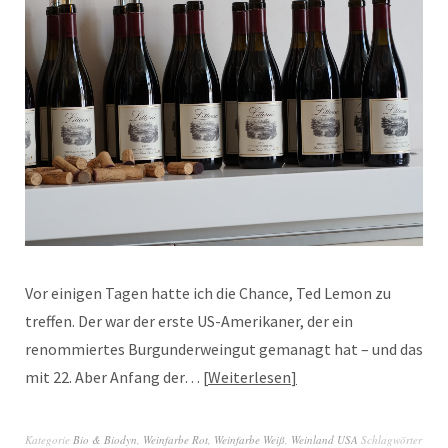
Vor einigen Tagen hatte ich die Chance, Ted Lemon zu
treffen. Der war der erste US-Amerikaner, der ein
renommiertes Burgunderweingut gemanagt hat – und das
mit 22. Aber Anfang der…
Weiterlesen
Kategorie
Bio & Biodyn
,
Weinfarbe Rot
,
Weinfarbe Weiß
,
Weinland USA
Schlagwörter