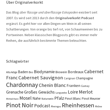
Über Originalverkorkt
Das Blog
über flüssige und überflüssige Eskapaden
existiert seit
2007. Es wird seit 2013 durch den
Originalverkorkt Podcast
ergänzt. Es geht hier vor allen Dingen um Wein in all seinen
Schattierungen. Von orange bis tief rot, von Schaumweinen bis zu
Portweinen. Neben klassischen Blogposts gibt es immer mehr
Reihen, die ausführlich bestimmte Themen beleuchten.
Schlagwörter
Cabernet
Biodynamie
Baden
Bordeaux
Biowein
Bio
Alto Adige
Cabernet Sauvignon
Franc
Champagne
Carignan
Chardonnay
Chenin Blanc
Franken
Gamay
Merlot
Loire
Grenache
Großes Gewächs
Languedoc
Mosel
Pfalz
Nahe
Pinot Blanc
Pinot Meunier
Naturwein
Mittelrhein
Pinot Noir
Rheinhessen
Podcast
Rheingau
Rhône