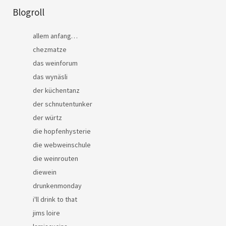
Blogroll
allem anfang…
chezmatze
das weinforum
das wynäsli
der küchentanz
der schnutentunker
der würtz
die hopfenhysterie
die webweinschule
die weinrouten
diewein
drunkenmonday
i'll drink to that
jims loire