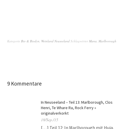
Kategorie
Bio & Biodyn
,
Weinland Neuseeland
Schlagwörter
Mana
,
Marlborough
9 Kommentare
In Neuseeland – Teil 13: Marlborough, Clos
Henri, Te Whare Ra, Rock Ferry »
originalverkorkt
18/Sep./15
[…] Teil 12: In Marlborough mit Huia,