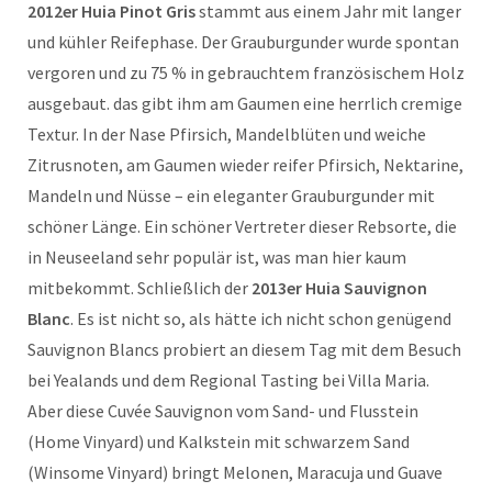
2012er Huia Pinot Gris
stammt aus einem Jahr mit langer
und kühler Reifephase. Der Grauburgunder wurde spontan
vergoren und zu 75 % in gebrauchtem französischem Holz
ausgebaut. das gibt ihm am Gaumen eine herrlich cremige
Textur. In der Nase Pfirsich, Mandelblüten und weiche
Zitrusnoten, am Gaumen wieder reifer Pfirsich, Nektarine,
Mandeln und Nüsse – ein eleganter Grauburgunder mit
schöner Länge. Ein schöner Vertreter dieser Rebsorte, die
in Neuseeland sehr populär ist, was man hier kaum
mitbekommt. Schließlich der
2013er Huia Sauvignon
Blanc
. Es ist nicht so, als hätte ich nicht schon genügend
Sauvignon Blancs probiert an diesem Tag mit dem Besuch
bei Yealands und dem Regional Tasting bei Villa Maria.
Aber diese Cuvée Sauvignon vom Sand- und Flusstein
(Home Vinyard) und Kalkstein mit schwarzem Sand
(Winsome Vinyard) bringt Melonen, Maracuja und Guave