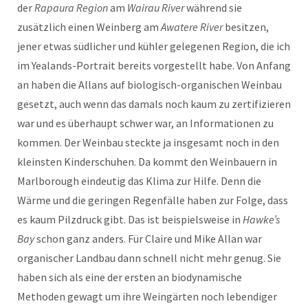
der
Rapaura Region
am
Wairau River
während sie
zusätzlich einen Weinberg am
Awatere River
besitzen,
jener etwas südlicher und kühler gelegenen Region, die ich
im Yealands-Portrait bereits vorgestellt habe. Von Anfang
an haben die Allans auf biologisch-organischen Weinbau
gesetzt, auch wenn das damals noch kaum zu zertifizieren
war und es überhaupt schwer war, an Informationen zu
kommen. Der Weinbau steckte ja insgesamt noch in den
kleinsten Kinderschuhen. Da kommt den Weinbauern in
Marlborough eindeutig das Klima zur Hilfe. Denn die
Wärme und die geringen Regenfälle haben zur Folge, dass
es kaum Pilzdruck gibt. Das ist beispielsweise in
Hawke’s
Bay
schon ganz anders. Für Claire und Mike Allan war
organischer Landbau dann schnell nicht mehr genug. Sie
haben sich als eine der ersten an biodynamische
Methoden gewagt um ihre Weingärten noch lebendiger