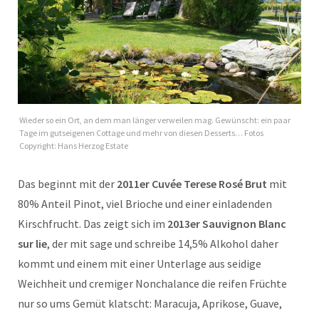
Wieder so ein Ort, an dem man länger verweilen mag. Gewünscht: ein paar
Tage im gutseigenen Cottage und mehr von diesen Desserts… Fotos
Copyright: Hans Herzog Estate
Das beginnt mit der
2011er Cuvée Terese Rosé Brut
mit
80% Anteil Pinot, viel Brioche und einer einladenden
Kirschfrucht. Das zeigt sich im
2013er Sauvignon Blanc
sur lie
, der mit sage und schreibe 14,5% Alkohol daher
kommt und einem mit einer Unterlage aus seidige
Weichheit und cremiger Nonchalance die reifen Früchte
nur so ums Gemüt klatscht: Maracuja, Aprikose, Guave,