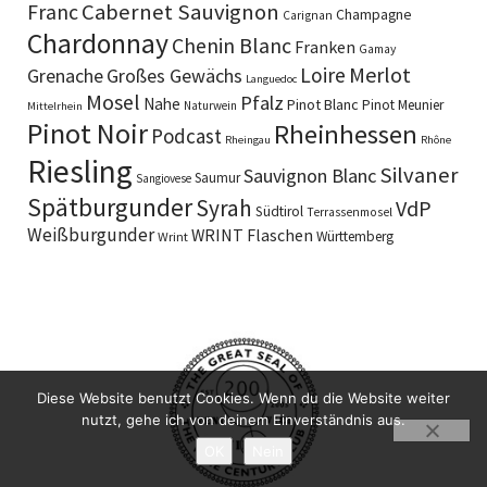
Cabernet Sauvignon
Franc
Champagne
Carignan
Chardonnay
Chenin Blanc
Franken
Gamay
Merlot
Loire
Grenache
Großes Gewächs
Languedoc
Mosel
Pfalz
Nahe
Pinot Blanc
Pinot Meunier
Naturwein
Mittelrhein
Pinot Noir
Rheinhessen
Podcast
Rheingau
Rhône
Riesling
Silvaner
Sauvignon Blanc
Saumur
Sangiovese
Spätburgunder
Syrah
VdP
Südtirol
Terrassenmosel
Weißburgunder
WRINT Flaschen
Württemberg
Wrint
Diese Website benutzt Cookies. Wenn du die Website weiter
nutzt, gehe ich von deinem Einverständnis aus.
OK
Nein