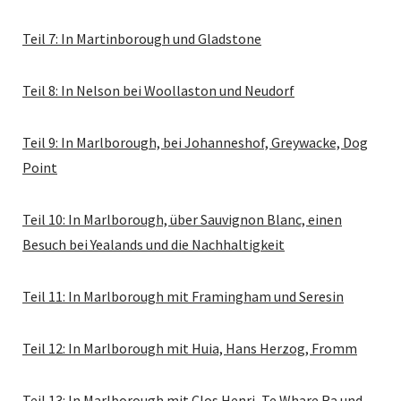
Teil 7: In Martinborough und Gladstone
Teil 8: In Nelson bei Woollaston und Neudorf
Teil 9: In Marlborough, bei Johanneshof, Greywacke, Dog
Point
Teil 10: In Marlborough, über Sauvignon Blanc, einen
Besuch bei Yealands und die Nachhaltigkeit
Teil 11: In Marlborough mit Framingham und Seresin
Teil 12: In Marlborough mit Huia, Hans Herzog, Fromm
Teil 13: In Marlborough mit Clos Henri, Te Whare Ra und