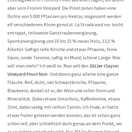
aber vom Fromm Vineyard. Die Pinotzeilen haben eine
Dichte von 5.000 Pflanzen pro Hektar, insgesamt werden
elf verschiedenen Klone genutzt. La Strada wird nur leicht
entrappt, teilsweise Ganztraubenvergärung,
Spontanvergärung und 10 bis 15 % neues Holz, 13,5 %
Alkohol. Saftige reife Kirsche und etwas Pflaume, feine
Säure, runde Tannine, saftig im Mund, schöne Länge. Was
will man mehr? Ich weiß es. Man will den
2012er Clayvin
Vineyard Pinot Noir
. Und davon ganz alleine eine ganze
Flasche. Reif, dicht, viel Schwarzkirsche, Pflaume,
Blaubeere, dunkel ist er, der Wein und voller Stein und
Mineralität. Dabei etwas Unterholz, Kaffeebohne, etwas
Zimt, dabei seidig mit reifem Tannin. Ich finde, er hätte
etwas früher gelesen werden können, das ist schon ganz
schön reif, aber schließlich doch genau an dem Punkt, wo
es so richtig einladend wirkt. Der 2012er Fromm Vinyard