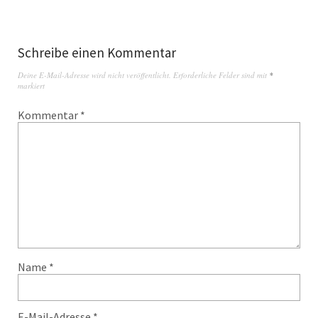
Schreibe einen Kommentar
Deine E-Mail-Adresse wird nicht veröffentlicht.
Erforderliche Felder sind mit
*
markiert
Kommentar
*
Name
*
E-Mail-Adresse
*