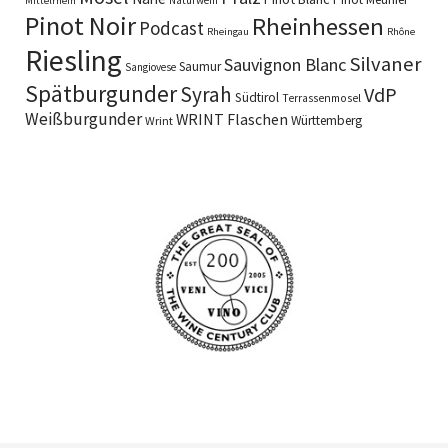
Mittelrhein
Pinot Noir
Rheinhessen
Podcast
Rheingau
Rhône
Riesling
Silvaner
Sauvignon Blanc
Saumur
Sangiovese
Spätburgunder
Syrah
VdP
Südtirol
Terrassenmosel
Weißburgunder
WRINT Flaschen
Württemberg
Wrint