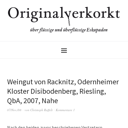
Weingut von Racknitz, Odernheimer
Kloster Disibodenberg, Riesling,
QbA, 2007, Nahe
07/Nov./08
von
Christoph Raffelt
Kommentare 1
Nach den beiden zuvor beschriebenen Vertretern