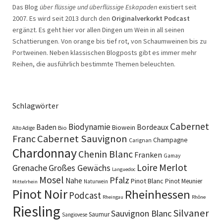
Das Blog
über flüssige und überflüssige Eskapaden
existiert seit
2007. Es wird seit 2013 durch den
Originalverkorkt Podcast
ergänzt. Es geht hier vor allen Dingen um Wein in all seinen
Schattierungen. Von orange bis tief rot, von Schaumweinen bis zu
Portweinen. Neben klassischen Blogposts gibt es immer mehr
Reihen, die ausführlich bestimmte Themen beleuchten.
Schlagwörter
Cabernet
Biodynamie
Baden
Bordeaux
Biowein
Bio
Alto Adige
Cabernet Sauvignon
Franc
Champagne
Carignan
Chardonnay
Chenin Blanc
Franken
Gamay
Merlot
Loire
Grenache
Großes Gewächs
Languedoc
Mosel
Pfalz
Nahe
Pinot Blanc
Pinot Meunier
Naturwein
Mittelrhein
Pinot Noir
Rheinhessen
Podcast
Rheingau
Rhône
Riesling
Silvaner
Sauvignon Blanc
Saumur
Sangiovese