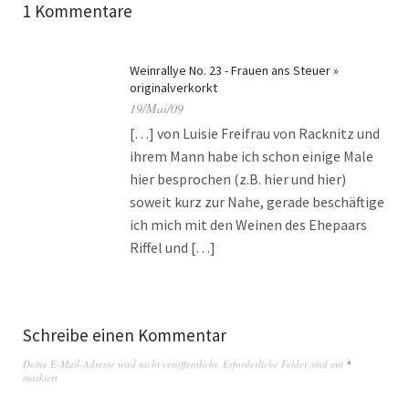
1 Kommentare
Weinrallye No. 23 - Frauen ans Steuer »
originalverkorkt
19/Mai/09
[…] von Luisie Freifrau von Racknitz und
ihrem Mann habe ich schon einige Male
hier besprochen (z.B. hier und hier)
soweit kurz zur Nahe, gerade beschäftige
ich mich mit den Weinen des Ehepaars
Riffel und […]
Schreibe einen Kommentar
Deine E-Mail-Adresse wird nicht veröffentlicht.
Erforderliche Felder sind mit
*
markiert