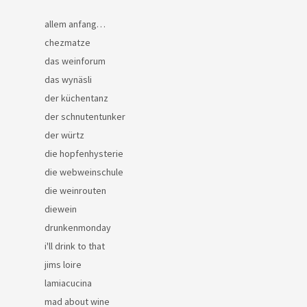
allem anfang…
chezmatze
das weinforum
das wynäsli
der küchentanz
der schnutentunker
der würtz
die hopfenhysterie
die webweinschule
die weinrouten
diewein
drunkenmonday
i'll drink to that
jims loire
lamiacucina
mad about wine