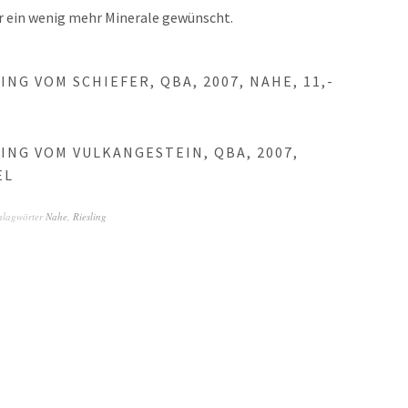
ir ein wenig mehr Minerale gewünscht.
NG VOM SCHIEFER, QBA, 2007, NAHE, 11,-
ING VOM VULKANGESTEIN, QBA, 2007,
EL
hlagwörter
Nahe
,
Riesling