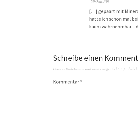
29/Jan./09
[…] gepaart mit Minera
hatte ich schon mal be
kaum wahrnehmbar – d
Schreibe einen Komment
Deine E-Mail-Adresse wird nicht veröffentlicht.
Erforderlich
Kommentar
*