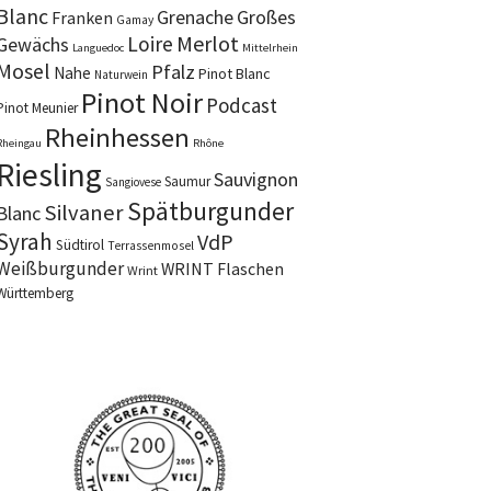
Blanc
Grenache
Großes
Franken
Gamay
Merlot
Loire
Gewächs
Languedoc
Mittelrhein
Mosel
Pfalz
Nahe
Pinot Blanc
Naturwein
Pinot Noir
Podcast
Pinot Meunier
Rheinhessen
Rheingau
Rhône
Riesling
Sauvignon
Saumur
Sangiovese
Spätburgunder
Silvaner
Blanc
Syrah
VdP
Südtirol
Terrassenmosel
Weißburgunder
WRINT Flaschen
Wrint
Württemberg