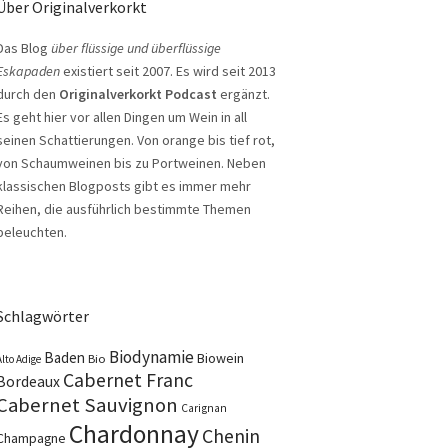
Über Originalverkorkt
Das Blog
über flüssige und überflüssige
Eskapaden
existiert seit 2007. Es wird seit 2013
durch den
Originalverkorkt Podcast
ergänzt.
Es geht hier vor allen Dingen um Wein in all
seinen Schattierungen. Von orange bis tief rot,
von Schaumweinen bis zu Portweinen. Neben
klassischen Blogposts gibt es immer mehr
Reihen, die ausführlich bestimmte Themen
beleuchten.
Schlagwörter
Biodynamie
Baden
Biowein
Bio
Alto Adige
Cabernet Franc
Bordeaux
Cabernet Sauvignon
Carignan
Chardonnay
Chenin
Champagne