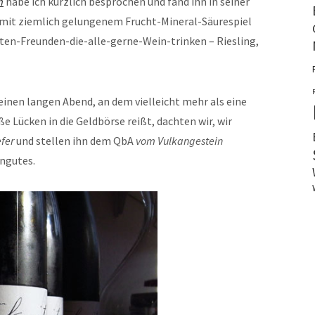
m
habe ich kürzlich besprochen und fand ihn in seiner
t mit ziemlich gelungenem Frucht-Mineral-Säurespiel
ten-Freunden-die-alle-gerne-Wein-trinken – Riesling,
einen langen Abend, an dem vielleicht mehr als eine
e Lücken in die Geldbörse reißt, dachten wir, wir
efer
und stellen ihn dem QbA
vom Vulkangestein
ingutes.