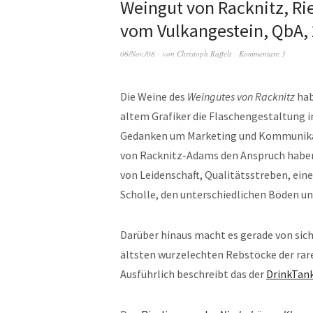
Weingut von Racknitz, Ri
vom Vulkangestein, QbA,
06/Nov./08
von
Christoph Raffelt
Kommentare 3
Die Weine des
Weingutes von Racknitz
hab
altem Grafiker die Flaschengestaltung in
Gedanken um Marketing und Kommunikat
von Racknitz-Adams den Anspruch haben, 
von Leidenschaft, Qualitätsstreben, e
Scholle, den unterschiedlichen Böden un
Darüber hinaus macht es gerade von sich
ältsten wurzelechten Rebstöcke der rar
Ausführlich beschreibt das der
DrinkTan