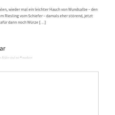
len, wieder mal ein leichter Hauch von Wundsalbe – den
im Riesling vom Schiefer – damals eher störend, jetzt
afür dann noch Würze […]
ar
e Felder sind mit
*
markiert