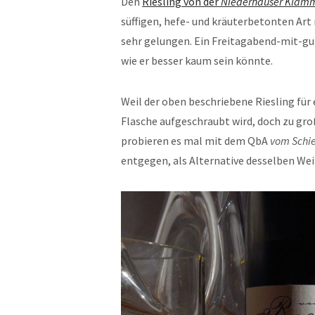
Den
Riesling von der
Niederhäuser Klam
süffigen, hefe- und kräuterbetonten Ar
sehr gelungen. Ein Freitagabend-mit-gu
wie er besser kaum sein könnte.
Weil der oben beschriebene Riesling für 
Flasche aufgeschraubt wird, doch zu groß
probieren es mal mit dem QbA
vom Schi
entgegen, als Alternative desselben We