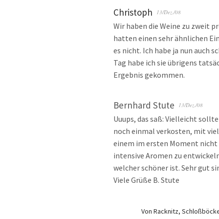
Christoph
13/Dez./08
Wir haben die Weine zu zweit pr
hatten einen sehr ähnlichen Ei
es nicht. Ich habe ja nun auch
Tag habe ich sie übrigens tats
Ergebnis gekommen.
Bernhard Stute
13/Dez./08
Uuups, das saß: Vielleicht sollt
noch einmal verkosten, mit vie
einem im ersten Moment nicht e
intensive Aromen zu entwickeln
welcher schöner ist. Sehr gut si
Viele Grüße B. Stute
Von Racknitz, Schloßböckel