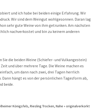
obiert und ich habe bei beiden einige Erfahrung. Wir
ndruck. Wir sind dem Weingut wohlgesonnen. Daran lag
 schon sehr gute Weine von ihm getrunken. Am nächsten
ächlich nachverkostet und bin zu keinem anderen
en Sie die beiden Weine (Schiefer- und Vulkangestein)
l Zeit und über mehrere Tage. Die Weine machen es
infach, um dann nach zwei, drei Tagen herrlich
. Dann hängt es von der persönlichen Tagesform ab,
nd beide.
heimer Königsfels, Riesling Trocken, Nahe » originalverkorkt