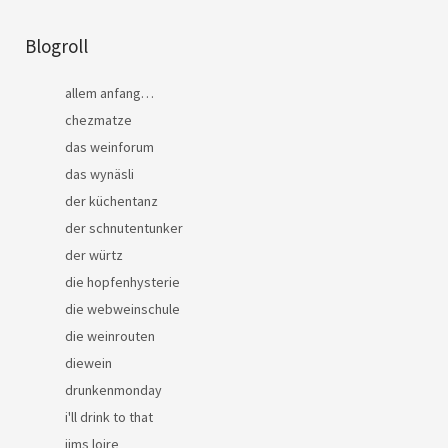
Blogroll
allem anfang…
chezmatze
das weinforum
das wynäsli
der küchentanz
der schnutentunker
der würtz
die hopfenhysterie
die webweinschule
die weinrouten
diewein
drunkenmonday
i'll drink to that
jims loire