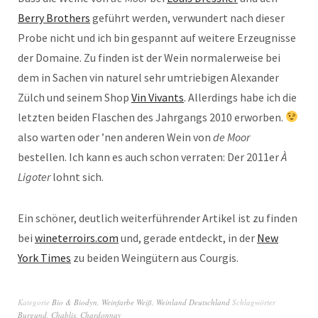
Berry Brothers
geführt werden, verwundert nach dieser
Probe nicht und ich bin gespannt auf weitere Erzeugnisse
der Domaine. Zu finden ist der Wein normalerweise bei
dem in Sachen vin naturel sehr umtriebigen Alexander
Zülch und seinem Shop
Vin Vivants
. Allerdings habe ich die
letzten beiden Flaschen des Jahrgangs 2010 erworben.
also warten oder ’nen anderen Wein von
de Moor
bestellen. Ich kann es auch schon verraten: Der 2011er
À
Ligoter
lohnt sich.
Ein schöner, deutlich weiterführender Artikel ist zu finden
bei
wineterroirs.com
und, gerade entdeckt, in der
New
York Times
zu beiden Weingütern aus Courgis.
Kategorie
Bio & Biodyn
,
Weinfarbe Weiß
,
Weinland Deutschland
Schlagwörter
Burgund
,
Chablis
,
Chardonnay