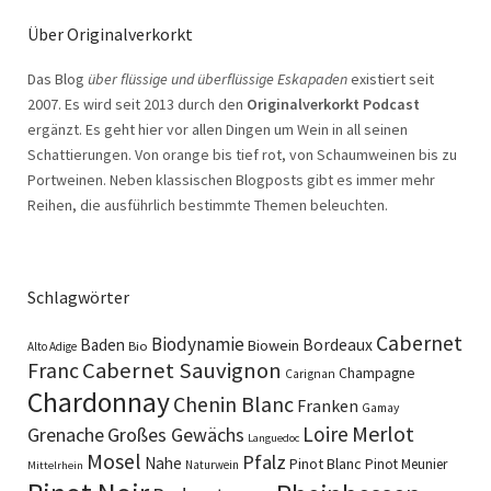
Über Originalverkorkt
Das Blog
über flüssige und überflüssige Eskapaden
existiert seit
2007. Es wird seit 2013 durch den
Originalverkorkt Podcast
ergänzt. Es geht hier vor allen Dingen um Wein in all seinen
Schattierungen. Von orange bis tief rot, von Schaumweinen bis zu
Portweinen. Neben klassischen Blogposts gibt es immer mehr
Reihen, die ausführlich bestimmte Themen beleuchten.
Schlagwörter
Cabernet
Biodynamie
Baden
Bordeaux
Biowein
Bio
Alto Adige
Cabernet Sauvignon
Franc
Champagne
Carignan
Chardonnay
Chenin Blanc
Franken
Gamay
Merlot
Loire
Grenache
Großes Gewächs
Languedoc
Mosel
Pfalz
Nahe
Pinot Blanc
Pinot Meunier
Naturwein
Mittelrhein