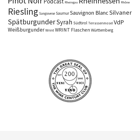
Pinot Noir
Rheinhessen
Podcast
Rheingau
Rhône
Riesling
Silvaner
Sauvignon Blanc
Saumur
Sangiovese
Spätburgunder
Syrah
VdP
Südtirol
Terrassenmosel
Weißburgunder
WRINT Flaschen
Württemberg
Wrint