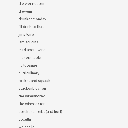
die weinrouten
diewein
drunkenmonday
i'll drink to that
jims loire
lamiacucina
mad about wine
makers table
nulldosage
nutriculinary
rocket and squash
stackenblochen
the wineanorak
the winedoctor
utecht schreibt (und hört)
vocella
weinhalle