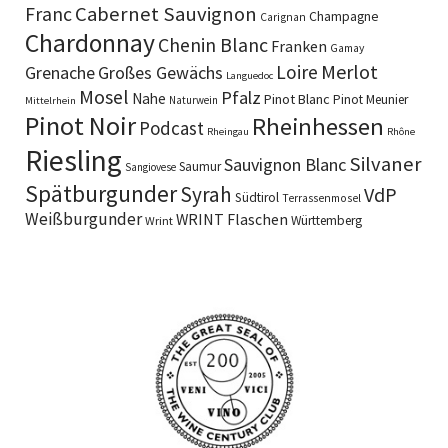
Cabernet Sauvignon
Franc
Champagne
Carignan
Chardonnay
Chenin Blanc
Franken
Gamay
Merlot
Loire
Grenache
Großes Gewächs
Languedoc
Mosel
Pfalz
Nahe
Pinot Blanc
Pinot Meunier
Naturwein
Mittelrhein
Pinot Noir
Rheinhessen
Podcast
Rheingau
Rhône
Riesling
Silvaner
Sauvignon Blanc
Saumur
Sangiovese
Spätburgunder
Syrah
VdP
Südtirol
Terrassenmosel
Weißburgunder
WRINT Flaschen
Württemberg
Wrint