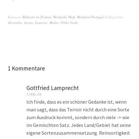
Kategorie
Rebsorte im Portrait
,
Weinfarbe Weiß
,
Weinland Portugal
Schlagwörter
Alvarinho
,
Avesso
,
Loureiro
,
Minho
,
Vinho Verde
1 Kommentare
Gottfried Lamprecht
11/Okt./16
Ich finde, dass es ein schöner Gedanke ist, wenn
man sagt, dass das Terroir nicht durch eine Sorte
zum Ausdruck kommt, sondern durch viele -> wie
im Gemischten Satz. Jedes Land/Gebiet hat seine
eigene Sortenzusammensetzung. Reinsortigkeit