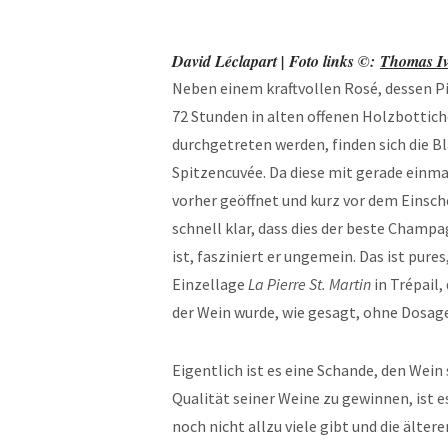
David Léclapart | Foto links ©:
Thomas Iv
Neben einem kraftvollen Rosé, dessen Pi
72 Stunden in alten offenen Holzbottic
durchgetreten werden, finden sich die B
Spitzencuvée. Da diese mit gerade einmal 
vorher geöffnet und kurz vor dem Einsche
schnell klar, dass dies der beste Champ
ist, fasziniert er ungemein. Das ist pures
Einzellage
La Pierre St. Martin
in Trépail
der Wein wurde, wie gesagt, ohne Dosage
Eigentlich ist es eine Schande, den Wein
Qualität seiner Weine zu gewinnen, ist e
noch nicht allzu viele gibt und die älter