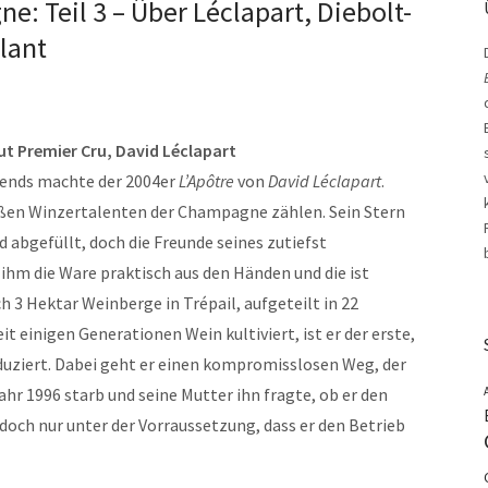
: Teil 3 – Über Léclapart, Diebolt-
rlant
rut Premier Cru, David Léclapart
Abends machte der 2004er
L’Apôtre
von
David Léclapart
.
oßen Winzertalenten der Champagne zählen. Sein Stern
d abgefüllt, doch die Freunde seines zutiefst
ihm die Ware praktisch aus den Händen und die ist
ch 3 Hektar Weinberge in Trépail, aufgeteilt in 22
t einigen Generationen Wein kultiviert, ist er der erste,
uziert. Dabei geht er einen kompromisslosen Weg, der
hr 1996 starb und seine Mutter ihn fragte, ob er den
doch nur unter der Vorraussetzung, dass er den Betrieb