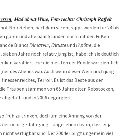
ersen
, Mad about Wine, Foto rechts: Christoph Raffelt
not Noir Reben, nachdem sie entrappt wurden für 24 bis
hen gären und alle paar Stunden noch mit den Füßen
lanc de Blancs
l’Amateur
,
l’Artiste
und
l’Apôtre
, die
sieben Jahre noch relativ jung ist, habe ich sie deutlich
nken karaffiert. Für die meisten der Runde war ziemlich
agner des Abends war. Auch wenn dieser Wein noch jung
, finessenreiches, Terroir. Es ist das Beste aus der
, die Trauben stammen von 65 Jahre alten Rebstöcken,
 abgefüllt und in 2006 degorgiert.
 so früh zu trinken, doch um eine Ahnung von der
s der richtige Jahrgang – abgesehen davon, dass er ja
en nicht verfügbar sind. Der 2004er birgt ungemein viel