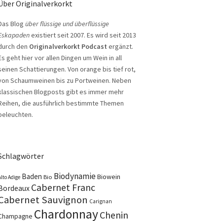
Über Originalverkorkt
Das Blog
über flüssige und überflüssige
Eskapaden
existiert seit 2007. Es wird seit 2013
durch den
Originalverkorkt Podcast
ergänzt.
Es geht hier vor allen Dingen um Wein in all
seinen Schattierungen. Von orange bis tief rot,
von Schaumweinen bis zu Portweinen. Neben
klassischen Blogposts gibt es immer mehr
Reihen, die ausführlich bestimmte Themen
beleuchten.
Schlagwörter
Biodynamie
Baden
Biowein
Bio
Alto Adige
Cabernet Franc
Bordeaux
Cabernet Sauvignon
Carignan
Chardonnay
Chenin
Champagne