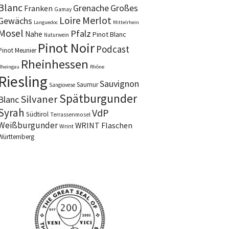
Blanc
Grenache
Großes
Franken
Gamay
Merlot
Loire
Gewächs
Languedoc
Mittelrhein
Mosel
Pfalz
Nahe
Pinot Blanc
Naturwein
Pinot Noir
Podcast
Pinot Meunier
Rheinhessen
Rheingau
Rhône
Riesling
Sauvignon
Saumur
Sangiovese
Spätburgunder
Silvaner
Blanc
Syrah
VdP
Südtirol
Terrassenmosel
Weißburgunder
WRINT Flaschen
Wrint
Württemberg