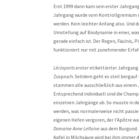
Erst 1999 dann kam sein erster Jahrgang
Jahrgang wurde vom Kontrollgremium ni
werden. Kein leichter Anfang also. Und d
Umstellung auf Biodynamie in einer, was
gerade einfach ist. Der Regen, Fäulnis, P
funktioniert nur mit zunehmender Erfa
Léclaparts
erster etikettierter Jahrgang
Zuspruch. Seitdem geht es steil bergauf
stammen alle ausschließlich aus einem J
Entsprechend individuell sind die Champa
einzelnen Jahrgänge ab. So musste in de
werden, was normalerweise nicht passier
eigenen Hefen vergoren, der l’Apôtre w
Domaine Anne Leflaive
aus dem Burgund. 
Apfel in Milchsäure wird bei ihm immer d