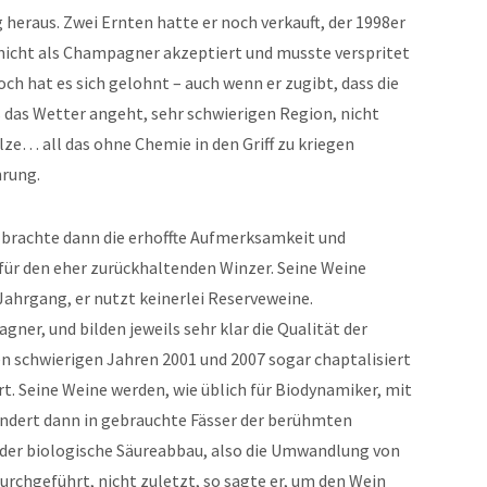
 heraus. Zwei Ernten hatte er noch verkauft, der 1998er
cht als Champagner akzeptiert und musste verspritet
och hat es sich gelohnt – auch wenn er zugibt, dass die
 das Wetter angeht, sehr schwierigen Region, nicht
ilze… all das ohne Chemie in den Griff zu kriegen
hrung.
 brachte dann die erhoffte Aufmerksamkeit und
 für den eher zurückhaltenden Winzer. Seine Weine
ahrgang, er nutzt keinerlei Reserveweine.
gner, und bilden jeweils sehr klar die Qualität der
n schwierigen Jahren 2001 und 2007 sogar chaptalisiert
t. Seine Weine werden, wie üblich für Biodynamiker, mit
andert dann in gebrauchte Fässer der berühmten
der biologische Säureabbau, also die Umwandlung von
urchgeführt, nicht zuletzt, so sagte er, um den Wein