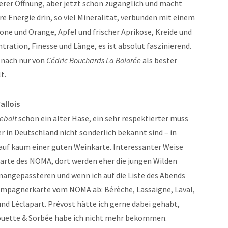
gerer Öffnung, aber jetzt schon zugänglich und macht
 pure Energie drin, so viel Mineralität, verbunden mit einem
ne und Orange, Apfel und frischer Aprikose, Kreide und
ntration, Finesse und Länge, es ist absolut faszinierend.
nach nur von
Cédric Bouchards La Bolorée
als bester
t.
allois
ebolt
schon ein alter Hase, ein sehr respektierter muss
in Deutschland nicht sonderlich bekannt sind – in
 auf kaum einer guten Weinkarte. Interessanter Weise
nkarte des NOMA, dort werden eher die jungen Wilden
nangepassteren und wenn ich auf die Liste des Abends
hampagnerkarte vom NOMA ab: Bérèche, Lassaigne, Laval,
nd Léclapart. Prévost hätte ich gerne dabei gehabt,
Vouette & Sorbée habe ich nicht mehr bekommen.