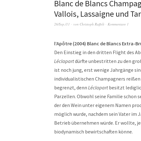
Blanc de Blancs Champagne
Vallois, Lassaigne und Ta
26/Sep./11
von
Christoph Raffelt
Kommentare 1
l’Apôtre (2004) Blanc de Blancs Extra-B
Den Einstieg in den dritten Flight des 
Léclapart
dürfte unbestritten zu den gr
ist noch jung, erst wenige Jahrgänge sin
individualistischen Champagners reißen 
begrenzt, denn
Léclapart
besitzt ledigli
Parzellen. Obwohl seine Familie schon sei
der den Wein unter eigenem Namen prod
möglich wurde, nachdem sein Vater im Ja
Betrieb übernehmen würde. Er wollte, je
biodynamisch bewirtschaften könne.