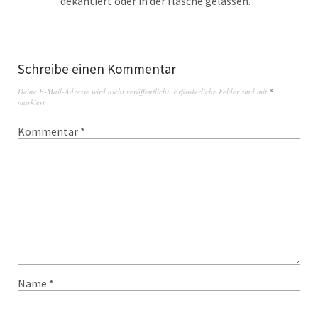
dekantiert oder in der flasche gelassen.
Schreibe einen Kommentar
Deine E-Mail-Adresse wird nicht veröffentlicht.
Erforderliche Felder sind mit
*
markiert
Kommentar
*
Name
*