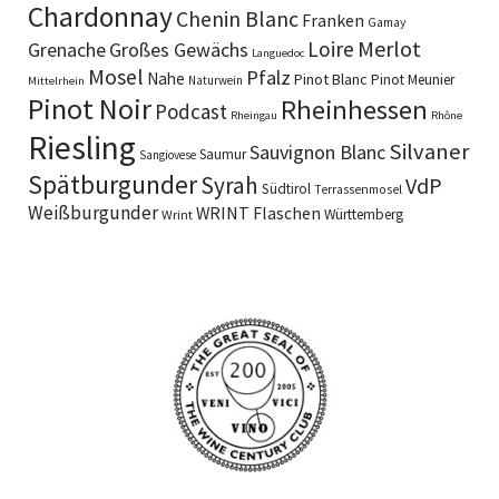
Chardonnay
Chenin Blanc
Franken
Gamay
Merlot
Loire
Grenache
Großes Gewächs
Languedoc
Mosel
Pfalz
Nahe
Pinot Blanc
Pinot Meunier
Naturwein
Mittelrhein
Pinot Noir
Rheinhessen
Podcast
Rheingau
Rhône
Riesling
Silvaner
Sauvignon Blanc
Saumur
Sangiovese
Spätburgunder
Syrah
VdP
Südtirol
Terrassenmosel
Weißburgunder
WRINT Flaschen
Württemberg
Wrint