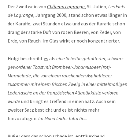
Der Zweitwein von
Château Lagrange
, St. Julien,
Les Fiefs
de Lagrange
, Jahrgang 2000, stand schon etwas länger in
der Karaffe, zwei Stunden etwa und aus der Karaffe schon
drang der starke Duft von roten Beeren, von Zeder, von
Erde, von Rauch. Im Glas wirkt er noch konzentrierter.
Holgi beschreibt
es
als
eine Scheibe gebutterter, schwarz
gewordener Toast mit Brombeer-Johannisbeer (rot)-
Marmelade, die von einem rauchenden Asphaltleger
zusammen mit einem frischen Zweig in einer mittelmäßigen
Ledertasche an der französischen Atlantikküste verloren
wurde
und bringt es treffend in einen Satz. Auch sein
zweiter Satz besticht und es ist nichts mehr
hinzuzufügen:
Im Mund leider total fies.
Außer dass das schon schade ist, enttäuschend,