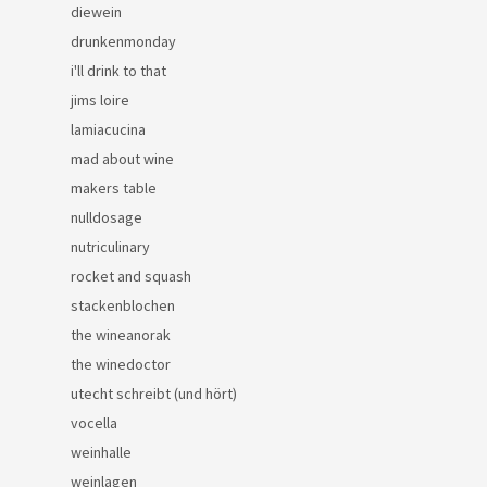
diewein
drunkenmonday
i'll drink to that
jims loire
lamiacucina
mad about wine
makers table
nulldosage
nutriculinary
rocket and squash
stackenblochen
the wineanorak
the winedoctor
utecht schreibt (und hört)
vocella
weinhalle
weinlagen