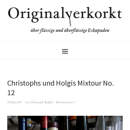
Christophs und Holgis Mixtour No.
12
28/Apr./09
von
Christoph Raffelt
Kommentare 3