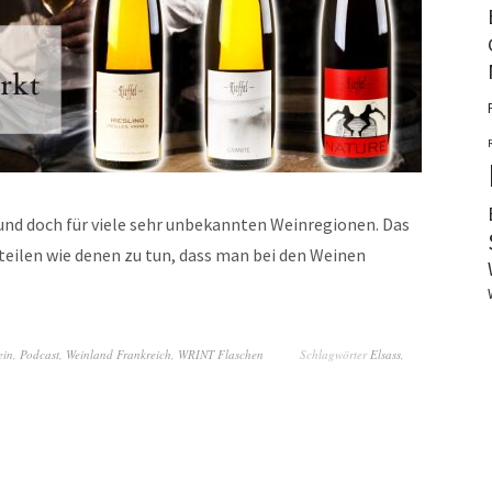
und doch für viele sehr unbekannten Weinregionen. Das
rteilen wie denen zu tun, dass man bei den Weinen
ein
,
Podcast
,
Weinland Frankreich
,
WRINT Flaschen
Schlagwörter
Elsass
,