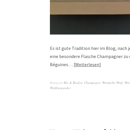
Es ist gute Tradition hier im Blog, nach
eine besondere Flasche Champagner zu öf
Béguines…
Weiterlesen
Kategorie
Bio & Biodyn
,
Champagne
,
Weinfarbe Weiß
,
Wei
Weißburgunder