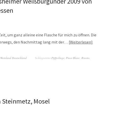
ersheimer Weißburgunder 2009 von
essen
eit, um ganz alleine eine Flasche für mich zu öffnen. Die
nterwegs, den Nachmittag lang mit der…
Weiterlesen
,
Weinland Deutschland
Schlagwörter
Pfifferlinge
,
Pinot Blanc
,
Risotto
,
n Steinmetz, Mosel