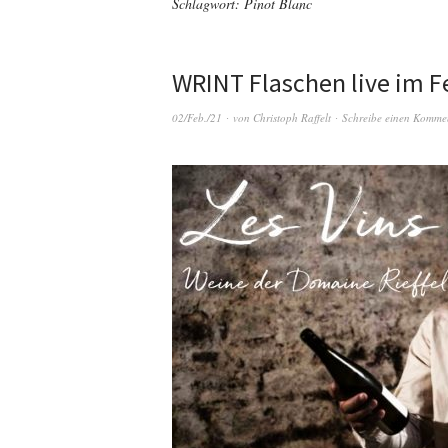
Schlagwort:
Pinot Blanc
WRINT Flaschen live im Fe
02/Feb./21
von
Christoph Raffelt
Schreibe einen Komme