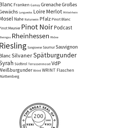
Blanc
Grenache
Großes
Franken
Gamay
Merlot
Loire
Gewächs
Languedoc
Mittelrhein
Mosel
Pfalz
Nahe
Pinot Blanc
Naturwein
Pinot Noir
Podcast
Pinot Meunier
Rheinhessen
Rheingau
Rhône
Riesling
Sauvignon
Saumur
Sangiovese
Spätburgunder
Silvaner
Blanc
Syrah
VdP
Südtirol
Terrassenmosel
Weißburgunder
WRINT Flaschen
Wrint
Württemberg