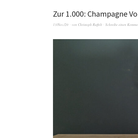
Zur 1.000: Champagne Vou
13/Nov./20
von
Christoph Raffelt
Schreibe einen Komme