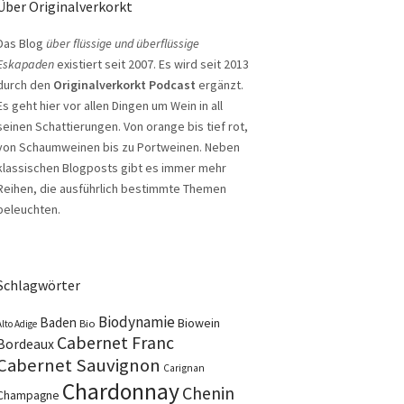
Über Originalverkorkt
Das Blog
über flüssige und überflüssige
Eskapaden
existiert seit 2007. Es wird seit 2013
durch den
Originalverkorkt Podcast
ergänzt.
Es geht hier vor allen Dingen um Wein in all
seinen Schattierungen. Von orange bis tief rot,
von Schaumweinen bis zu Portweinen. Neben
klassischen Blogposts gibt es immer mehr
Reihen, die ausführlich bestimmte Themen
beleuchten.
Schlagwörter
Biodynamie
Baden
Biowein
Bio
Alto Adige
Cabernet Franc
Bordeaux
Cabernet Sauvignon
Carignan
Chardonnay
Chenin
Champagne