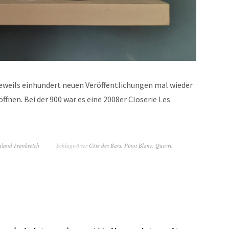
 jeweils einhundert neuen Veröffentlichungen mal wieder
fnen. Bei der 900 war es eine 2008er Closerie Les
nland Frankreich
Schlagwörter
Côte des Bars
,
Pinot Blanc
,
Quevri
,