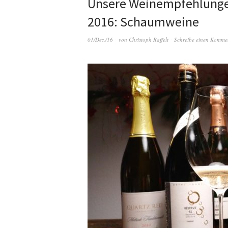
Unsere Weinempfehlungen
2016: Schaumweine
01/Dez./16
von
Christoph Raffelt
Schreibe einen Komme