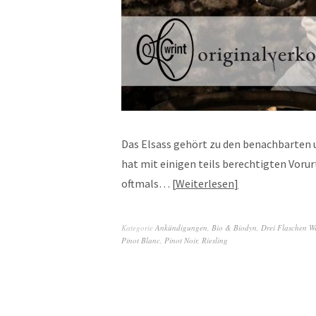
Das Elsass gehört zu den benachbarten 
hat mit einigen teils berechtigten Voru
oftmals…
Weiterlesen
Kategorie
Ankündigungen
,
Bio & Biodyn
,
Drei Flaschen W
Pinot Blanc
,
Pinot Noir
,
Riesling