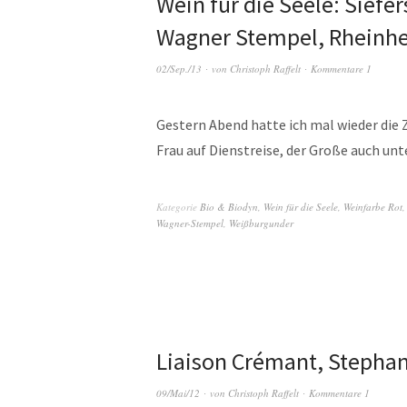
Wein für die Seele: Sief
Wagner Stempel, Rheinh
02/Sep./13
von
Christoph Raffelt
Kommentare 1
Gestern Abend hatte ich mal wieder die Z
Frau auf Dienstreise, der Große auch u
Kategorie
Bio & Biodyn
,
Wein für die Seele
,
Weinfarbe Rot
Wagner-Stempel
,
Weißburgunder
Liaison Crémant, Stepha
09/Mai/12
von
Christoph Raffelt
Kommentare 1