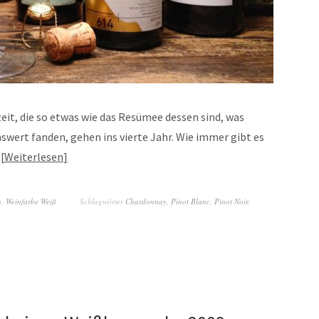
t, die so etwas wie das Resümee dessen sind, was
wert fanden, gehen ins vierte Jahr. Wie immer gibt es
…
Weiterlesen
n
,
Weinfarbe Weiß
Schlagwörter
Chardonnay
,
Pinot Blanc
,
Pinot Noir
,