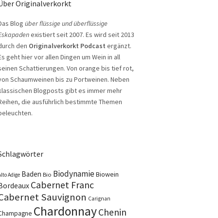
Über Originalverkorkt
Das Blog
über flüssige und überflüssige
Eskapaden
existiert seit 2007. Es wird seit 2013
durch den
Originalverkorkt Podcast
ergänzt.
Es geht hier vor allen Dingen um Wein in all
seinen Schattierungen. Von orange bis tief rot,
von Schaumweinen bis zu Portweinen. Neben
klassischen Blogposts gibt es immer mehr
Reihen, die ausführlich bestimmte Themen
beleuchten.
Schlagwörter
Biodynamie
Baden
Biowein
Bio
Alto Adige
Cabernet Franc
Bordeaux
Cabernet Sauvignon
Carignan
Chardonnay
Chenin
Champagne