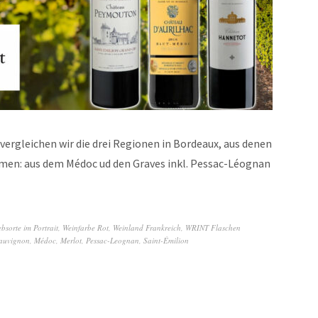
vergleichen wir die drei Regionen in Bordeaux, aus denen
men: aus dem Médoc ud den Graves inkl. Pessac-Léognan
bsorte im Portrait
,
Weinfarbe Rot
,
Weinland Frankreich
,
WRINT Flaschen
auvignon
,
Médoc
,
Merlot
,
Pessac-Leognan
,
Saint-Émilion