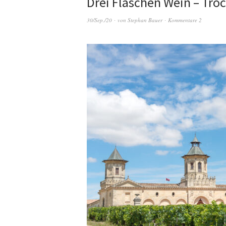
Drei Flaschen Wein – Tro
30/Sep./20
von
Stephan Bauer
Kommentare 2