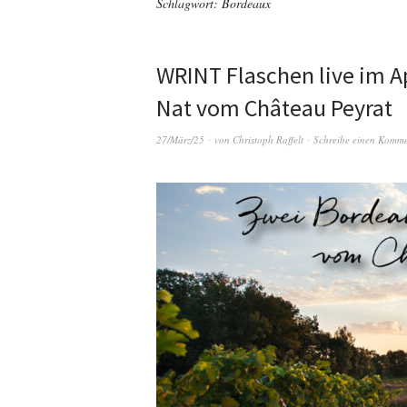
Schlagwort:
Bordeaux
WRINT Flaschen live im Ap
Nat vom Château Peyrat
27/März/25
von
Christoph Raffelt
Schreibe einen Komm