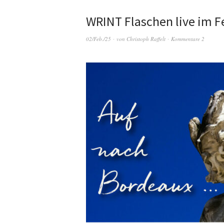
WRINT Flaschen live im F
02/Feb./25
von
Christoph Raffelt
Kommentare 2