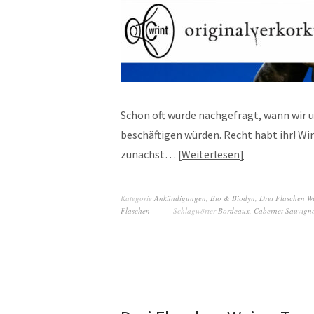
Schon oft wurde nachgefragt, wann wir 
beschäftigen würden. Recht habt ihr! Wir 
zunächst…
Weiterlesen
Kategorie
Ankündigungen
,
Bio & Biodyn
,
Drei Flaschen W
Flaschen
Schlagwörter
Bordeaux
,
Cabernet Sauvign