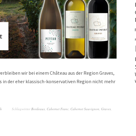
verbleiben wir bei einem Château aus der Region Graves,
 in der eher klassisch-konservativen Region nicht mehr
ch
Schlagwörter
Bordeaux
,
Cabernet Franc
,
Cabernet Sauvignon
,
Graves
,