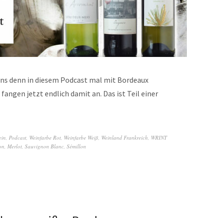
uns denn in diesem Podcast mal mit Bordeaux
fangen jetzt endlich damit an. Das ist Teil einer
ein
,
Podcast
,
Weinfarbe Rot
,
Weinfarbe Weiß
,
Weinland Frankreich
,
WRINT
on
,
Merlot
,
Sauvignon Blanc
,
Sémillon