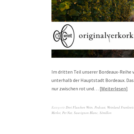
Im dritten Teil unserer Bordeaux-Reihe 
unterhalb der Hauptstadt Bordeaux. Dass
nur zwischen rot und…
Weiterlesen
Kategorie
Drei Flaschen Wein
,
Podcast
,
Weinland Frankrei
Merlot
,
Pet Nat
,
Sauvignon Blanc
,
Sémillon