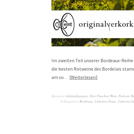
Im zweiten Teil unserer Bordeaux-Reihe 
die besten Rotweine des Bordelais stam
am so…
Weiterlesen
Kategorie
Ankündigungen
,
Drei Flaschen Wein
,
Podcast
,
Re
Schlagwörter
Bordeaux
,
Cabernet Franc
,
Cabernet S