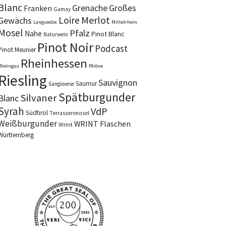
Blanc
Grenache
Großes
Franken
Gamay
Merlot
Loire
Gewächs
Languedoc
Mittelrhein
Mosel
Pfalz
Nahe
Pinot Blanc
Naturwein
Pinot Noir
Podcast
Pinot Meunier
Rheinhessen
Rheingau
Rhône
Riesling
Sauvignon
Saumur
Sangiovese
Spätburgunder
Silvaner
Blanc
Syrah
VdP
Südtirol
Terrassenmosel
Weißburgunder
WRINT Flaschen
Wrint
Württemberg