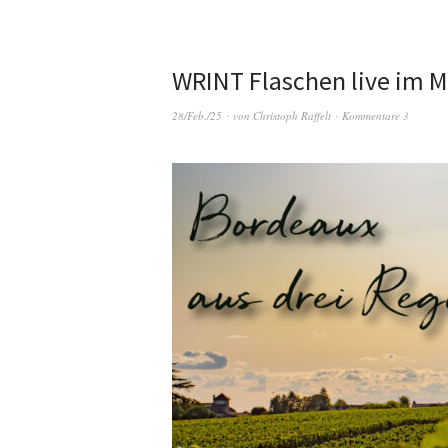
WRINT Flaschen live im M
28/Feb./25
von
Christoph Raffelt
Kommentare 3