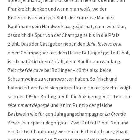
Frankreich denken und wenn man weiß, wo der
Kellermeister von von Buhl, der Franzose Mathieu
Kauffmann sein Handwerk ausgeübt hat, dann wird klar,
dass sich die Spur von der Champagne bis in die Pfalz
zieht. Dass der Gastgeber neben den
Buhl Reserve brut
einen Champagner aus dem Hause Bollinger gestellt hat,
ist da natürlich kein Zufall, denn Kauffmann war lange
Zeit
chef de cave
bei Bollinger – dürfte also beide
Schaumweine zu verantworten haben. So frisch und
balanciert der Buhl sich präsentierte, so ausgezehrt zeigt
sich der 1990er Bollinger R.D. Die Abkürzung R.D. steht für
récemment dégorgé
und ist im Prinzip der gleiche
Basiswein wie für den Jahrgangschampagner
La Grande
Année
, nur später degorgiert. Zwei Drittel Pinot Noir und
ein Drittel Chardonnay werden im Eichenholz ausgebaut
und später in großen Flaschen unter Kork
sur latte
gelegt.