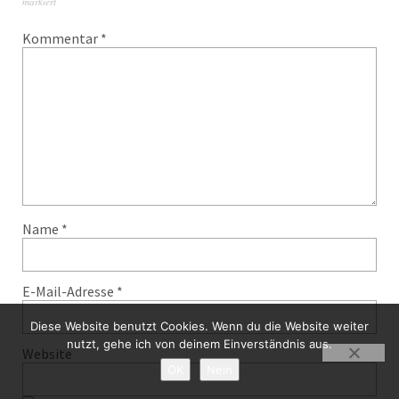
markiert
Kommentar
*
Name
*
E-Mail-Adresse
*
Diese Website benutzt Cookies. Wenn du die Website weiter
nutzt, gehe ich von deinem Einverständnis aus.
Website
OK
Nein