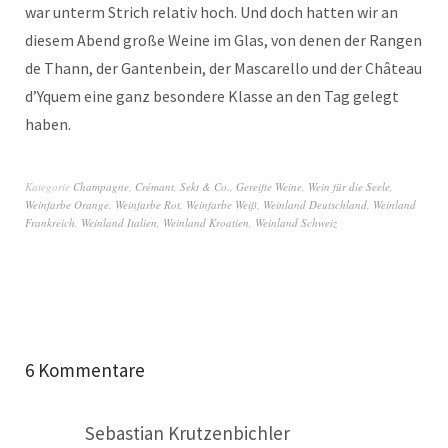
war unterm Strich relativ hoch. Und doch hatten wir an
diesem Abend große Weine im Glas, von denen der Rangen
de Thann, der Gantenbein, der Mascarello und der Château
d’Yquem eine ganz besondere Klasse an den Tag gelegt
haben.
Kategorie
Champagne
,
Crémant, Sekt & Co.
,
Gereifte Weine
,
Wein für die Seele
,
Weinfarbe Orange
,
Weinfarbe Rot
,
Weinfarbe Weiß
,
Weinland Deutschland
,
Weinland
Frankreich
,
Weinland Italien
,
Weinland Kroatien
,
Weinland Schweiz
6 Kommentare
Sebastian Krutzenbichler