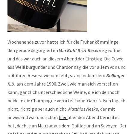
Wochenende zuvor hatte ich für die Frühankömmlinge
den gerade degorgierten
Von Buhl Brut Reserve
geöffnet
und das war auch an diesem Abend der Einstieg. Die Cuvée
aus Weißburgunder und Chardonnay, die vor allem von und
mit ihren Reserveweinen lebt, stand neben dem
Bollinger
R.D.
aus dem Jahre 1990. Zwei, wie man sich vorstellen
kann, gänzlich unterschiedliche Weine, die ich dennoch
beide in die Champagne verortet habe. Ganz falsch lag ich
nicht, richtig aber auch nicht.
Matthias Neske
, der mit
anwesend war und schon
hier
über den Abend berichtet
hat, dachte an Mauzac aus dem Gaillac und an Savoyen. Der
apfelige und zugleich trockene Stil ließ uns definitiv an