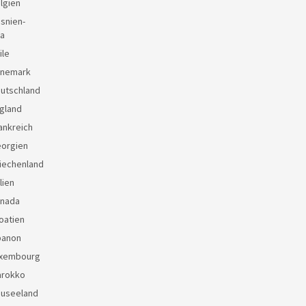
lgien
snien-
a
ile
änemark
eutschland
gland
ankreich
eorgien
iechenland
lien
anada
oatien
banon
uxembourg
arokko
euseeland