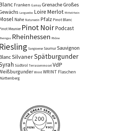
Blanc
Grenache
Großes
Franken
Gamay
Merlot
Loire
Gewächs
Languedoc
Mittelrhein
Mosel
Pfalz
Nahe
Pinot Blanc
Naturwein
Pinot Noir
Podcast
Pinot Meunier
Rheinhessen
Rheingau
Rhône
Riesling
Sauvignon
Saumur
Sangiovese
Spätburgunder
Silvaner
Blanc
Syrah
VdP
Südtirol
Terrassenmosel
Weißburgunder
WRINT Flaschen
Wrint
Württemberg