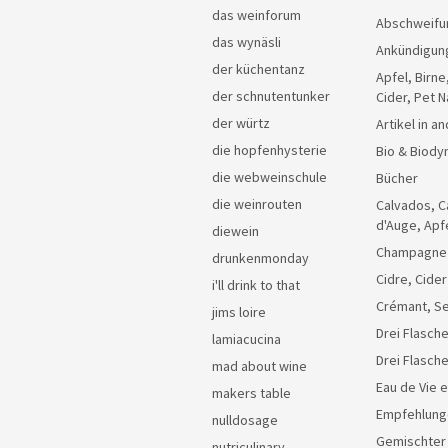
das weinforum
Abschweifu
das wynäsli
Ankündigun
der küchentanz
Apfel, Birne
der schnutentunker
Cider, Pet N
der würtz
Artikel in 
die hopfenhysterie
Bio & Biody
die webweinschule
Bücher
die weinrouten
Calvados, C
d'Auge, Apf
diewein
Champagne
drunkenmonday
Cidre, Cider
i'll drink to that
Crémant, Se
jims loire
Drei Flasche
lamiacucina
Drei Flasch
mad about wine
Eau de Vie 
makers table
Empfehlung
nulldosage
Gemischter
nutriculinary