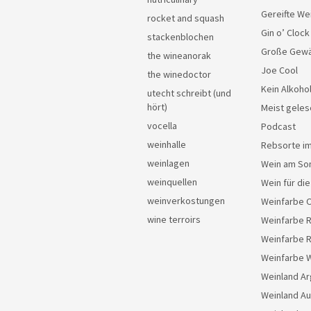
Gereifte We
rocket and squash
Gin o’ Clock
stackenblochen
Große Gew
the wineanorak
Joe Cool
the winedoctor
Kein Alkoho
utecht schreibt (und
hört)
Meist geles
vocella
Podcast
weinhalle
Rebsorte im
weinlagen
Wein am So
weinquellen
Wein für di
weinverkostungen
Weinfarbe 
wine terroirs
Weinfarbe 
Weinfarbe 
Weinfarbe 
Weinland Ar
Weinland Au