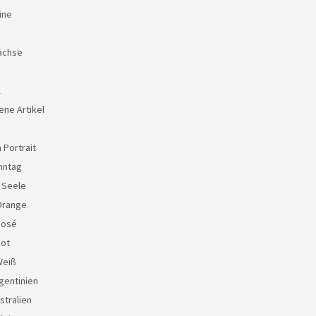
ine
ächse
l
ene Artikel
 Portrait
nntag
e Seele
Orange
Rosé
Rot
Weiß
gentinien
stralien