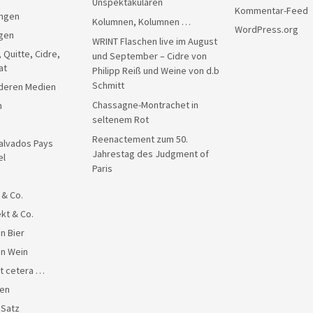
Unspektakulären
Kommentar-Feed
ngen
Kolumnen, Kolumnen …
WordPress.org
gen
WRINT Flaschen live im August
, Quitte, Cidre,
und September – Cidre von
at
Philipp Reiß und Weine von d.b
Schmitt
anderen Medien
Chassagne-Montrachet in
n
seltenem Rot
Reenactement zum 50.
alvados Pays
Jahrestag des Judgment of
el
Paris
 & Co.
kt & Co.
n Bier
en Wein
et cetera …
en
 Satz