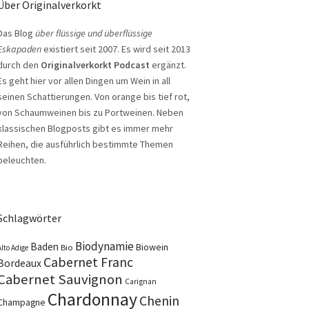
Über Originalverkorkt
Das Blog
über flüssige und überflüssige
Eskapaden
existiert seit 2007. Es wird seit 2013
durch den
Originalverkorkt Podcast
ergänzt.
Es geht hier vor allen Dingen um Wein in all
seinen Schattierungen. Von orange bis tief rot,
von Schaumweinen bis zu Portweinen. Neben
klassischen Blogposts gibt es immer mehr
Reihen, die ausführlich bestimmte Themen
beleuchten.
Schlagwörter
Biodynamie
Baden
Biowein
Bio
Alto Adige
Cabernet Franc
Bordeaux
Cabernet Sauvignon
Carignan
Chardonnay
Chenin
Champagne