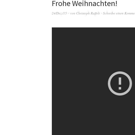
Frohe Weihnachten!
24/Dez./15
von
Christoph Raffelt
Schreibe einen Komme