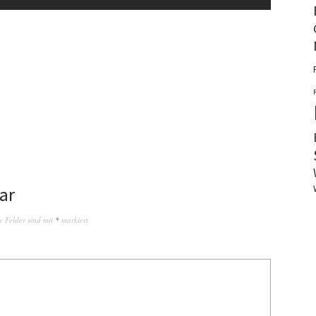
ar
e Felder sind mit
*
markiert