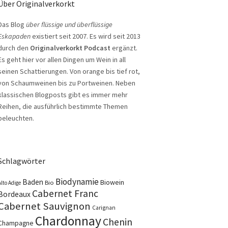
Über Originalverkorkt
Das Blog
über flüssige und überflüssige
Eskapaden
existiert seit 2007. Es wird seit 2013
durch den
Originalverkorkt Podcast
ergänzt.
Es geht hier vor allen Dingen um Wein in all
seinen Schattierungen. Von orange bis tief rot,
von Schaumweinen bis zu Portweinen. Neben
klassischen Blogposts gibt es immer mehr
Reihen, die ausführlich bestimmte Themen
beleuchten.
Schlagwörter
Biodynamie
Baden
Biowein
Bio
Alto Adige
Cabernet Franc
Bordeaux
Cabernet Sauvignon
Carignan
Chardonnay
Chenin
Champagne