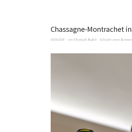
Chassagne-Montrachet in
02/Juli/26
von
Christoph Raffelt
Schreibe einen Kommen