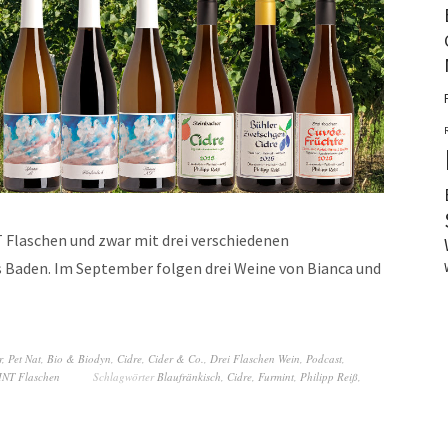
 Flaschen und zwar mit drei verschiedenen
 Baden. Im September folgen drei Weine von Bianca und
r, Pet Nat
,
Bio & Biodyn
,
Cidre, Cider & Co.
,
Drei Flaschen Wein
,
Podcast
,
NT Flaschen
Schlagwörter
Blaufränkisch
,
Cidre
,
Furmint
,
Philipp Reiß
,