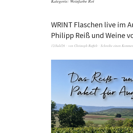
Kategorie:
Weinfarbe Rot
WRINT Flaschen live im A
Philipp Reiß und Weine v
12/Juli/26
von
Christoph Raffelt
Schreibe einen Kommen