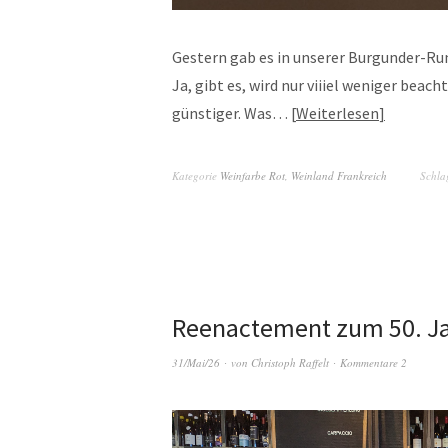
Gestern gab es in unserer Burgunder-R
Ja, gibt es, wird nur viiiel weniger beach
günstiger. Was…
Weiterlesen
Kategorie
Weinfarbe Rot
,
Weinland Frankreich
Schla
Reenactement zum 50. Ja
31/Mai/26
von
Christoph Raffelt
Kommentare 2