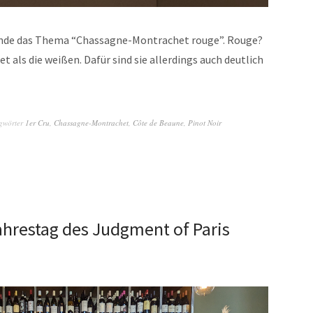
unde das Thema “Chassagne-Montrachet rouge”. Rouge?
tet als die weißen. Dafür sind sie allerdings auch deutlich
gwörter
1er Cru
,
Chassagne-Montrachet
,
Côte de Beaune
,
Pinot Noir
hrestag des Judgment of Paris