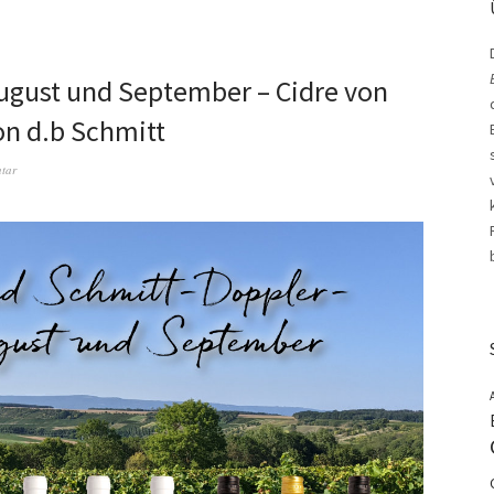
ugust und September – Cidre von
on d.b Schmitt
tar