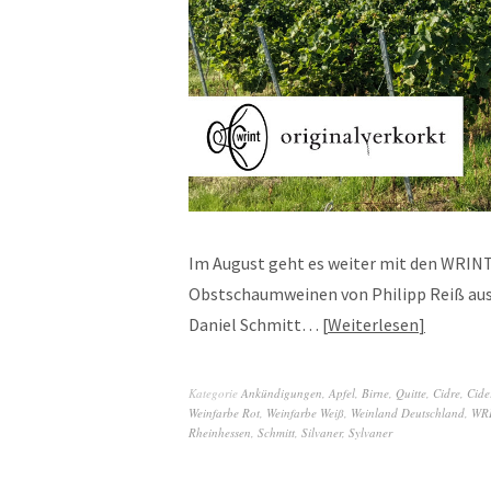
Im August geht es weiter mit den WRINT
Obstschaumweinen von Philipp Reiß aus
Daniel Schmitt…
Weiterlesen
Kategorie
Ankündigungen
,
Apfel, Birne, Quitte, Cidre, Cide
Weinfarbe Rot
,
Weinfarbe Weiß
,
Weinland Deutschland
,
WRI
Rheinhessen
,
Schmitt
,
Silvaner
,
Sylvaner