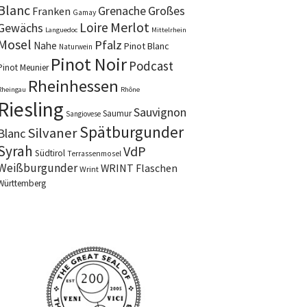
Blanc
Grenache
Großes
Franken
Gamay
Merlot
Loire
Gewächs
Languedoc
Mittelrhein
Mosel
Pfalz
Nahe
Pinot Blanc
Naturwein
Pinot Noir
Podcast
Pinot Meunier
Rheinhessen
Rheingau
Rhône
Riesling
Sauvignon
Saumur
Sangiovese
Spätburgunder
Silvaner
Blanc
Syrah
VdP
Südtirol
Terrassenmosel
Weißburgunder
WRINT Flaschen
Wrint
Württemberg