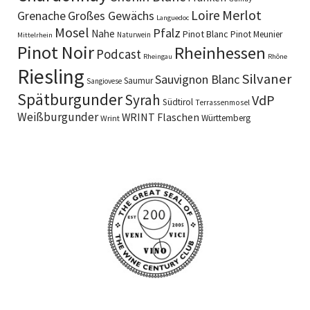
Merlot
Loire
Grenache
Großes Gewächs
Languedoc
Mosel
Pfalz
Nahe
Pinot Blanc
Pinot Meunier
Naturwein
Mittelrhein
Pinot Noir
Rheinhessen
Podcast
Rheingau
Rhône
Riesling
Silvaner
Sauvignon Blanc
Saumur
Sangiovese
Spätburgunder
Syrah
VdP
Südtirol
Terrassenmosel
Weißburgunder
WRINT Flaschen
Württemberg
Wrint