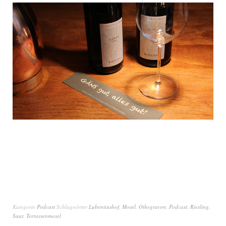
Kategorie
Podcast
Schlagwörter
Lubentiushof
,
Mosel
,
Othegraven
,
Podcast
,
Riesling
,
Saar
,
Terrassenmosel