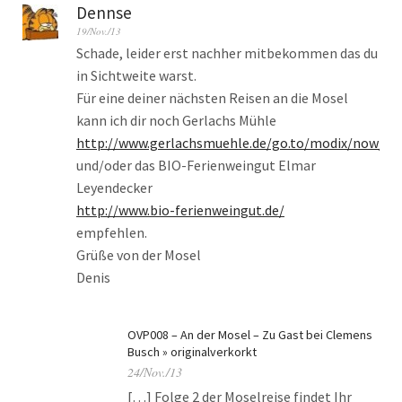
Dennse
19/Nov./13
Schade, leider erst nachher mitbekommen das du
in Sichtweite warst.
Für eine deiner nächsten Reisen an die Mosel
kann ich dir noch Gerlachs Mühle
http://www.gerlachsmuehle.de/go.to/modix/now/w
und/oder das BIO-Ferienweingut Elmar
Leyendecker
http://www.bio-ferienweingut.de/‎
empfehlen.
Grüße von der Mosel
Denis
OVP008 – An der Mosel – Zu Gast bei Clemens
Busch » originalverkorkt
24/Nov./13
[…] Folge 2 der Moselreise findet Ihr