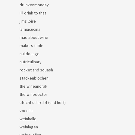
drunkenmonday
i'll drink to that
jims loire
lamiacucina
mad about wine
makers table
nulldosage
nutriculinary
rocket and squash
stackenblochen
the wineanorak
the winedoctor
utecht schreibt (und hört)
vocella
weinhalle
weinlagen
weinquellen