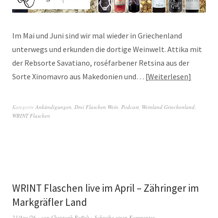
Im Mai und Juni sind wir mal wieder in Griechenland
unterwegs und erkunden die dortige Weinwelt. Attika mit
der Rebsorte Savatiano, roséfarbener Retsina aus der
Sorte Xinomavro aus Makedonien und…
Weiterlesen
Kategorie
Ankündigungen
,
Drei Flaschen Wein
,
Podcast
,
Weinland Griechenland
,
WRINT Flaschen
WRINT Flaschen live im April – Zähringer im
Markgräfler Land
21/Apr./26
von
Christoph Raffelt
Schreibe einen Kommentar