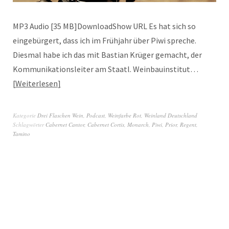
MP3 Audio [35 MB]DownloadShow URL Es hat sich so
eingebürgert, dass ich im Frühjahr über Piwi spreche.
Diesmal habe ich das mit Bastian Krüger gemacht, der
Kommunikationsleiter am Staatl. Weinbauinstitut…
Weiterlesen
Kategorie
Drei Flaschen Wein
,
Podcast
,
Weinfarbe Rot
,
Weinland Deutschland
Schlagwörter
Cabernet Cantor
,
Cabernet Cortis
,
Monarch
,
Piwi
,
Prior
,
Regent
,
Tamino