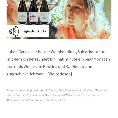
Julian Gauda, der bei der Weinhandlung Suff arbeitet und
mit dem ich befreundet bin, hat mir vor ein paar Monaten
erstmals Weine von Kristina und Kai Heilemann
zugeschickt. Ich war…
Weiterlesen
Kategorie
Ankündigungen
,
Bio & Biodyn
,
Drei Flaschen Wein
,
Podcast
,
Weinfarbe
Rot
,
Weinfarbe Weiß
,
Weinland Deutschland
,
WRINT Flaschen
Schlagwörter
Mittelrhein
,
Pinot Noir
,
Riesling
,
Spätburgunder