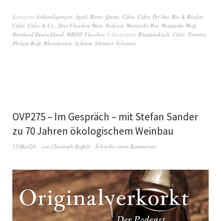
Kategorie
Ankündigungen
,
Apfel, Birne, Quitte, Cidre, Cider, Pet Nat
,
Bio & Biodyn
,
Cidre, Cider & Co.
,
Drei Flaschen Wein
,
Podcast
,
Weinfarbe Rot
,
Weinfarbe Weiß
,
Weinland Deutschland
,
WRINT Flaschen
Schlagwörter
Blaufränkisch
,
Cidre
,
Furmint
,
Philipp Reiß
,
Rheinhessen
,
Schmitt
,
Silvaner
,
Sylvaner
OVP275 – Im Gespräch – mit Stefan Sander
zu 70 Jahren ökologischem Weinbau
12/Mai/26
von
Christoph Raffelt
Schreibe einen Kommentar