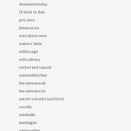
drunkenmonday
i'll drink to that
jims loire
lamiacucina
mad about wine
makers table
nulldosage
nutriculinary
rocket and squash
stackenblochen
the wineanorak
the winedoctor
utecht schreibt (und hört)
vocella
weinhalle
weinlagen
weinquellen