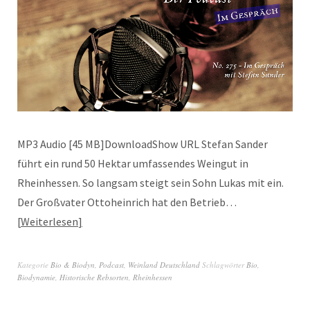
MP3 Audio [45 MB]DownloadShow URL Stefan Sander
führt ein rund 50 Hektar umfassendes Weingut in
Rheinhessen. So langsam steigt sein Sohn Lukas mit ein.
Der Großvater Ottoheinrich hat den Betrieb…
Weiterlesen
Kategorie
Bio & Biodyn
,
Podcast
,
Weinland Deutschland
Schlagwörter
Bio
,
Biodynamie
,
Historische Rebsorten
,
Rheinhessen