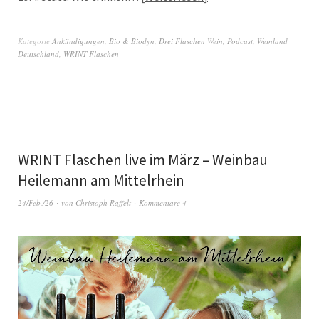
Kategorie
Ankündigungen
,
Bio & Biodyn
,
Drei Flaschen Wein
,
Podcast
,
Weinland
Deutschland
,
WRINT Flaschen
WRINT Flaschen live im März – Weinbau
Heilemann am Mittelrhein
24/Feb./26
von
Christoph Raffelt
Kommentare 4