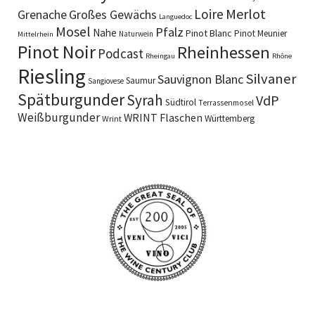
Merlot
Loire
Grenache
Großes Gewächs
Languedoc
Mosel
Pfalz
Nahe
Pinot Blanc
Pinot Meunier
Naturwein
Mittelrhein
Pinot Noir
Rheinhessen
Podcast
Rheingau
Rhône
Riesling
Silvaner
Sauvignon Blanc
Saumur
Sangiovese
Spätburgunder
Syrah
VdP
Südtirol
Terrassenmosel
Weißburgunder
WRINT Flaschen
Württemberg
Wrint