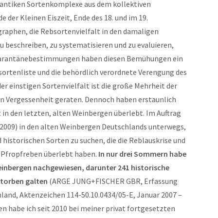
d antiken Sortenkomplexe aus dem kollektiven
 der Kleinen Eiszeit, Ende des 18. und im 19.
aphen, die Rebsortenvielfalt in den damaligen
u beschreiben, zu systematisieren und zu evaluieren,
Quarantänebestimmungen haben diesen Bemühungen ein
sortenliste und die behördlich verordnete Verengung des
r einstigen Sortenvielfalt ist die große Mehrheit der
 in Vergessenheit geraten. Dennoch haben erstaunlich
lt in den letzten, alten Weinbergen überlebt. Im Auftrag
-2009) in den alten Weinbergen Deutschlands unterwegs,
istorischen Sorten zu suchen, die die Reblauskrise und
 Pfropfreben überlebt haben.
In nur drei Sommern habe
einbergen nachgewiesen, darunter 241 historische
storben galten
(ARGE JUNG+FISCHER GBR, Erfassung
land, Aktenzeichen 114-50.10.0434/05-E, Januar 2007 –
n habe ich seit 2010 bei meiner privat fortgesetzten