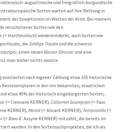
vallensisch-augustinische und freigräflich burgundische
entraleuropäische Sorten warten auf ihre Rettung in
iment der Sowjetunion im Westen der Krim. Bei meinem
de verschollener Sorten wie den
e
(= Hartheunisch) wiederentdeckt, auch Sorten wie
upertraube
, die
Zottlige Traube
und die
schwarze
Leipziger
, einen neuen
Blauen Silvaner
und eine
enz man bisher nichts wusste.
 existierten nach eigener Zählung etwa 335 historische
n Restexemplaren in den mir bekannten, staatlichen
sind etwa 45% der historisch eingebürgerten Sorten,
sar
(= Cleovane KERNER),
Cabernet Sauvignon
(= Faux
onne KERNER),
Merlot
(= Alicant KERNER),
Tempranillo
(=
vi
(= Bleu d`Assyrie KERNER) mitzählt, die bereits im
iert wurden. In den Sortensuchprojekten, die ich als