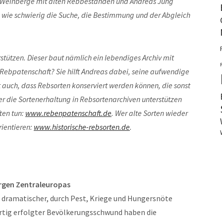
e Weinberge mit alten Rebbeständen und Andreas Jung
, wie schwierig die Suche, die Bestimmung und der Abgleich
rstützen. Dieser baut nämlich ein lebendiges Archiv mit
r Rebpatenschaft? Sie hilft Andreas dabei, seine aufwendige
t auch, dass Rebsorten konserviert werden können, die sonst
er die Sortenerhaltung in Rebsortenarchiven unterstützen
ten tun:
www.rebenpatenschaft.de
. Wer alte Sorten wieder
rientieren:
www.historische-rebsorten.de
.
ergen Zentraleuropas
in dramatischer, durch Pest, Kriege und Hungersnöte
artig erfolgter Bevölkerungsschwund haben die