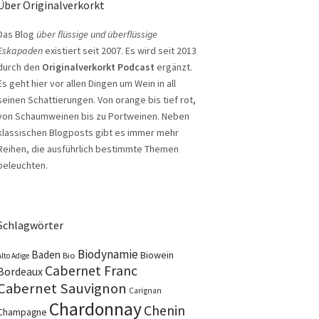
Über Originalverkorkt
Das Blog
über flüssige und überflüssige
Eskapaden
existiert seit 2007. Es wird seit 2013
durch den
Originalverkorkt Podcast
ergänzt.
Es geht hier vor allen Dingen um Wein in all
seinen Schattierungen. Von orange bis tief rot,
von Schaumweinen bis zu Portweinen. Neben
klassischen Blogposts gibt es immer mehr
Reihen, die ausführlich bestimmte Themen
beleuchten.
Schlagwörter
Biodynamie
Baden
Biowein
Bio
Alto Adige
Cabernet Franc
Bordeaux
Cabernet Sauvignon
Carignan
Chardonnay
Chenin
Champagne