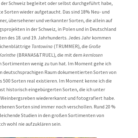
der Schweiz begleitet oder selbst durchgeführt habe,
te Sorten wieder aufgetaucht. Das sind 18% Neu- und
er, übersehener und verkannter Sorten, die allein auf
sprojekten in der Schweiz, in Polen und in Deutschland
ten des 18. und 19. Jahrhunderts. Jedes Jahr kommen
Eichenblättrige
Tantowina
(TRUMMER), die
Große
Korinthe
(BRANAS&TRUEL), die mit dem
kernlosen
n Sortimenten wenig zu tun hat. Im Moment gehe ich
h im deutschsprachigen Raum dokumentierten Sorten von
 500 Sorten real existieren. Im Moment kenne ich die
st historisch eingebürgerten Sorten, die ich unter
Weinbergsreben wiedererkannt und fotografiert habe.
ebenen Sorten sind immer noch verschollen. Rund 20 %
leichende Studien in den großen Sortimenten von
ch wohl nie aufzuklären sein.