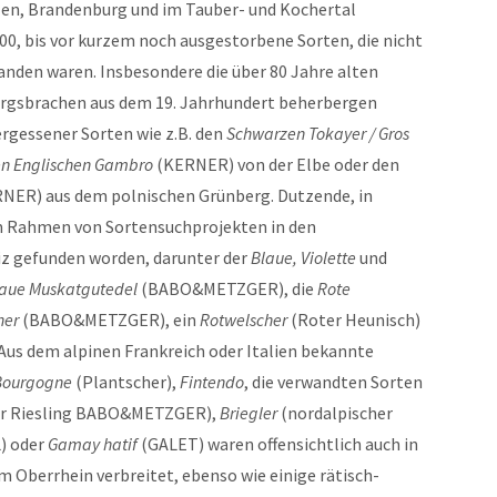
len, Brandenburg und im Tauber- und Kochertal
0, bis vor kurzem noch ausgestorbene Sorten, die nicht
den waren. Insbesondere die über 80 Jahre alten
rgsbrachen aus dem 19. Jahrhundert beherbergen
rgessener Sorten wie z.B. den
Schwarzen Tokayer / Gros
n Englischen Gambro
(KERNER) von der Elbe oder den
NER) aus dem polnischen Grünberg. Dutzende, in
im Rahmen von Sortensuchprojekten in den
z gefunden worden, darunter der
Blaue, Violette
und
aue Muskatgutedel
(BABO&METZGER), die
Rote
ner
(BABO&METZGER), ein
Rotwelscher
(Roter Heunisch)
us dem alpinen Frankreich oder Italien bekannte
Bourgogne
(Plantscher),
Fintendo
, die verwandten Sorten
er Riesling BABO&METZGER),
Briegler
(nordalpischer
) oder
Gamay hatif
(GALET) waren offensichtlich auch in
 Oberrhein verbreitet, ebenso wie einige rätisch-