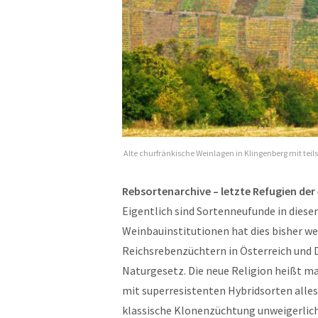
Alte churfränkische Weinlagen in Klingenberg mit tei
Rebsortenarchive – letzte Refugien der 
Eigentlich sind Sortenneufunde in dies
Weinbauinstitutionen hat dies bisher wen
Reichsrebenzüchtern in Österreich und 
Naturgesetz. Die neue Religion heißt m
mit superresistenten Hybridsorten alles 
klassische Klonenzüchtung unweigerlic