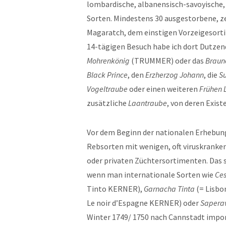
lombardische, albanensisch-savoyische, 
Sorten. Mindestens 30 ausgestorbene, z
Magaratch, dem einstigen Vorzeigesort
14-tägigen Besuch habe ich dort Dutzen
Mohrenkönig
(TRUMMER) oder das
Braun
Black Prince
, den
Erzherzog Johann
, die
S
Vogeltraube
oder einen weiteren
Frühen 
zusätzliche
Laantraube
, von deren Exist
Vor dem Beginn der nationalen Erhebung
Rebsorten mit wenigen, oft viruskranke
oder privaten Züchtersortimenten. Das 
wenn man internationale Sorten wie
Ce
Tinto KERNER),
Garnacha Tinta
(= Lisb
Le noir d’Espagne KERNER) oder
Sapera
Winter 1749/ 1750 nach Cannstadt import