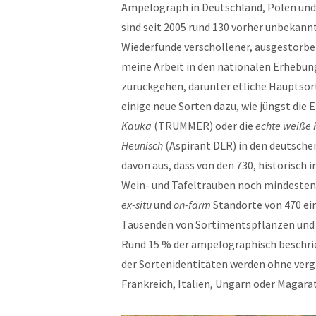
Ampelograph in Deutschland, Polen und 
sind seit 2005 rund 130 vorher unbekann
Wiederfunde verschollener, ausgestorben
meine Arbeit in den nationalen Erhebung
zurückgehen, darunter etliche Hauptsor
einige neue Sorten dazu, wie jüngst die 
Kauka
(TRUMMER) oder die
echte weiße 
Heunisch
(Aspirant DLR) in den deutsche
davon aus, dass von den 730, historisc
Wein- und Tafeltrauben noch mindestens
ex-situ
und
on-farm
Standorte von 470 ein
Tausenden von Sortimentspflanzen und 
Rund 15 % der ampelographisch beschri
der Sortenidentitäten werden ohne verg
Frankreich, Italien, Ungarn oder Magarat