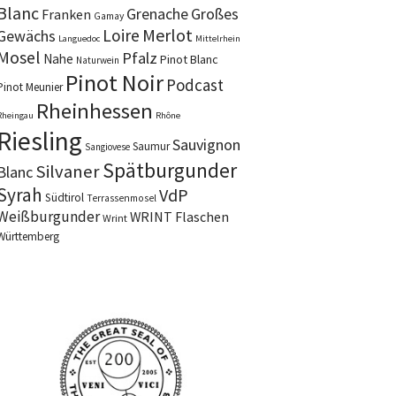
Blanc
Grenache
Großes
Franken
Gamay
Merlot
Loire
Gewächs
Languedoc
Mittelrhein
Mosel
Pfalz
Nahe
Pinot Blanc
Naturwein
Pinot Noir
Podcast
Pinot Meunier
Rheinhessen
Rheingau
Rhône
Riesling
Sauvignon
Saumur
Sangiovese
Spätburgunder
Silvaner
Blanc
Syrah
VdP
Südtirol
Terrassenmosel
Weißburgunder
WRINT Flaschen
Wrint
Württemberg