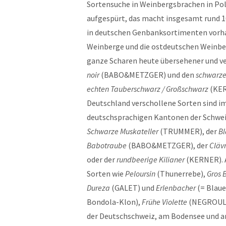
Sortensuche in Weinbergsbrachen in Po
aufgespürt, das macht insgesamt rund 10
in deutschen Genbanksortimenten vorhan
Weinberge und die ostdeutschen Weinbe
ganze Scharen heute übersehener und ve
noir
(BABO&METZGER) und den
schwarze
echten Tauberschwarz / Großschwarz
(KER
Deutschland verschollene Sorten sind 
deutschsprachigen Kantonen der Schwei
Schwarze Muskateller
(TRUMMER), der
Bl
Babotraube
(BABO&METZGER), der
Cläv
oder der
rundbeerige Kilianer
(KERNER). A
Sorten wie
Peloursin
(Thunerrebe),
Gros 
Dureza
(GALET) und
Erlenbacher
(= Blau
Bondola-Klon),
Frühe Violette
(NEGROUL
der Deutschschweiz, am Bodensee und am