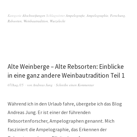
Kategorie
Abschweifungen
Schlagwörter
Ampelografie
,
Ampelographie
,
Forschung
,
Rebsorten
,
Weinbautradition
,
Wurzelecht
Alte Weinberge – Alte Rebsorten: Einblicke
in eine ganz andere Weinbautradition Teil 1
07/Aug./15
von
Andreas Jung
Schreibe einen Kommentar
Während ich in den Urlaub fahre, übergebe ich das Blog
Andreas Jung. Er ist einer der führenden
Rebsortenforscher, Ampelographen genannt. Mich
fasziniert die Ampelographie, das Erkennen der