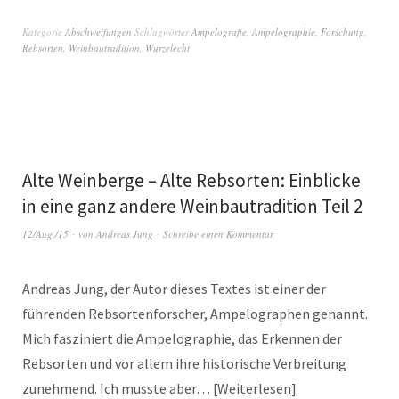
Kategorie
Abschweifungen
Schlagwörter
Ampelografie
,
Ampelographie
,
Forschung
,
Rebsorten
,
Weinbautradition
,
Wurzelecht
Alte Weinberge – Alte Rebsorten: Einblicke
in eine ganz andere Weinbautradition Teil 2
12/Aug./15
von
Andreas Jung
Schreibe einen Kommentar
Andreas Jung, der Autor dieses Textes ist einer der
führenden Rebsortenforscher, Ampelographen genannt.
Mich fasziniert die Ampelographie, das Erkennen der
Rebsorten und vor allem ihre historische Verbreitung
zunehmend. Ich musste aber…
Weiterlesen