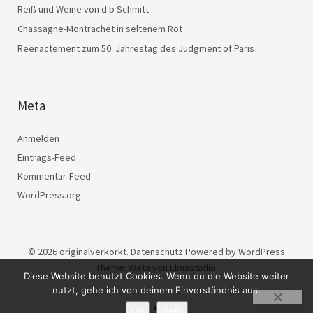
Reiß und Weine von d.b Schmitt
Chassagne-Montrachet in seltenem Rot
Reenactement zum 50. Jahrestag des Judgment of Paris
Meta
Anmelden
Eintrags-Feed
Kommentar-Feed
WordPress.org
© 2026
originalverkorkt.
Datenschutz
Powered by
WordPress
Theme: Weta von
Elmastudio
.
Diese Website benutzt Cookies. Wenn du die Website weiter
nutzt, gehe ich von deinem Einverständnis aus.
OK
Nein