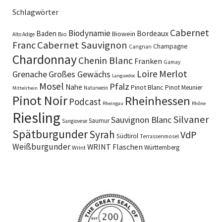
Schlagwörter
Cabernet
Biodynamie
Baden
Bordeaux
Biowein
Bio
Alto Adige
Cabernet Sauvignon
Franc
Champagne
Carignan
Chardonnay
Chenin Blanc
Franken
Gamay
Merlot
Loire
Grenache
Großes Gewächs
Languedoc
Mosel
Pfalz
Nahe
Pinot Blanc
Pinot Meunier
Naturwein
Mittelrhein
Pinot Noir
Rheinhessen
Podcast
Rheingau
Rhône
Riesling
Silvaner
Sauvignon Blanc
Saumur
Sangiovese
Spätburgunder
Syrah
VdP
Südtirol
Terrassenmosel
Weißburgunder
WRINT Flaschen
Württemberg
Wrint