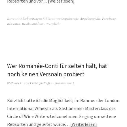
Rebsorten und vor…
Weiterlesen
Kategorie
Abschweifungen
Schlagwörter
Ampelografie
,
Ampelographie
,
Forschung
,
Rebsorten
,
Weinbautradition
,
Wurzelecht
Wer Romanée-Conti für selten hält, hat
noch keinen Versoaln probiert
06/Juni/13
von
Christoph Raffelt
Kommentare 2
Kürzlich hatte ich die Möglichkeit, im Rahmen der London
International WineFair als Gast an einer Masterclass des
Circle of Wine Writers teilzunehmen. Es ging um seltene
Rebsorten und geleitet wurde…
Weiterlesen