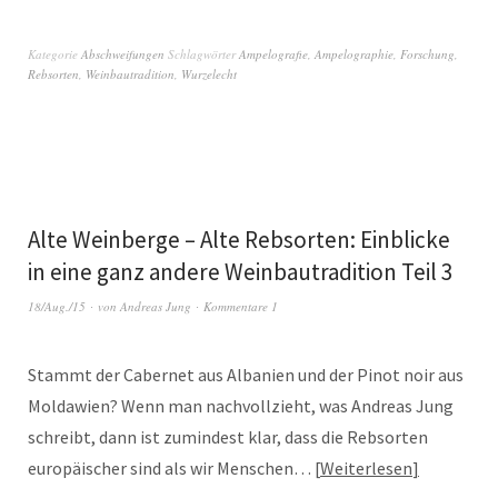
Kategorie
Abschweifungen
Schlagwörter
Ampelografie
,
Ampelographie
,
Forschung
,
Rebsorten
,
Weinbautradition
,
Wurzelecht
Alte Weinberge – Alte Rebsorten: Einblicke
in eine ganz andere Weinbautradition Teil 3
18/Aug./15
von
Andreas Jung
Kommentare 1
Stammt der Cabernet aus Albanien und der Pinot noir aus
Moldawien? Wenn man nachvollzieht, was Andreas Jung
schreibt, dann ist zumindest klar, dass die Rebsorten
europäischer sind als wir Menschen…
Weiterlesen