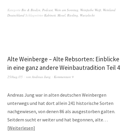
Kategorie
Bio & Biodyn
,
Podcast
,
Wein am Sonntag
,
Weinfarbe Weiß
,
Weinland
Deutschland
Schlagwörter
Kabinett
,
Mosel
,
Riesling
,
Wurzelecht
Alte Weinberge – Alte Rebsorten: Einblicke
in eine ganz andere Weinbautradition Teil 4
25/Aug./15
von
Andreas Jung
Kommentare 9
Andreas Jung war in alten deutschen Weinbergen
unterwegs und hat dort allein 241 historische Sorten
nachgewiesen, von denen 86 als ausgestorben galten.
Seitdem sucht er weiter und hat begonnen, alte…
Weiterlesen