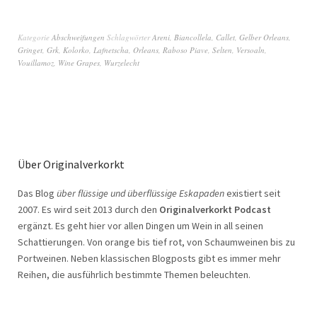
Kategorie
Abschweifungen
Schlagwörter
Areni
,
Biancollela
,
Callet
,
Gelber Orleans
,
Gringet
,
Grk
,
Kolorko
,
Lafnetscha
,
Orleans
,
Raboso Piave
,
Selten
,
Versoaln
,
Vouillamoz
,
Wine Grapes
,
Wurzelecht
Über Originalverkorkt
Das Blog
über flüssige und überflüssige Eskapaden
existiert seit
2007. Es wird seit 2013 durch den
Originalverkorkt Podcast
ergänzt. Es geht hier vor allen Dingen um Wein in all seinen
Schattierungen. Von orange bis tief rot, von Schaumweinen bis zu
Portweinen. Neben klassischen Blogposts gibt es immer mehr
Reihen, die ausführlich bestimmte Themen beleuchten.