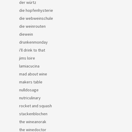
der würtz
die hopfenhysterie
die webweinschule
die weinrouten
diewein
drunkenmonday
i'll drink to that
jims loire
lamiacucina
mad about wine
makers table
nulldosage
nutriculinary
rocket and squash
stackenblochen
the wineanorak
the winedoctor