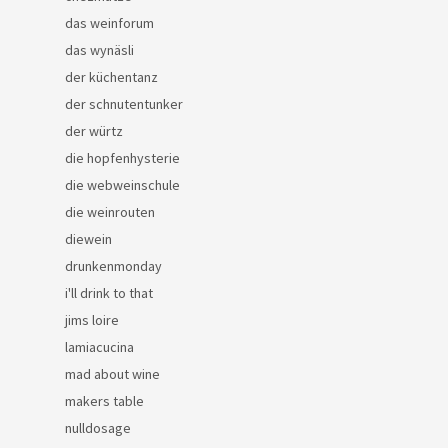
das weinforum
das wynäsli
der küchentanz
der schnutentunker
der würtz
die hopfenhysterie
die webweinschule
die weinrouten
diewein
drunkenmonday
i'll drink to that
jims loire
lamiacucina
mad about wine
makers table
nulldosage