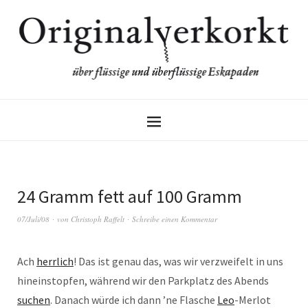
24 Gramm fett auf 100 Gramm
07/Juli/08
von
Christoph Raffelt
Schreibe einen Kommentar
Ach
herrlich
! Das ist genau das, was wir verzweifelt in uns
hineinstopfen, während wir den Parkplatz des Abends
suchen
. Danach würde ich dann ’ne Flasche
Leo
-Merlot