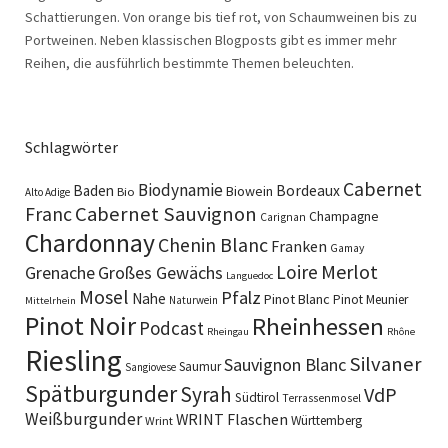
Schattierungen. Von orange bis tief rot, von Schaumweinen bis zu
Portweinen. Neben klassischen Blogposts gibt es immer mehr
Reihen, die ausführlich bestimmte Themen beleuchten.
Schlagwörter
Cabernet
Biodynamie
Baden
Bordeaux
Biowein
Bio
Alto Adige
Cabernet Sauvignon
Franc
Champagne
Carignan
Chardonnay
Chenin Blanc
Franken
Gamay
Merlot
Loire
Grenache
Großes Gewächs
Languedoc
Mosel
Pfalz
Nahe
Pinot Blanc
Pinot Meunier
Naturwein
Mittelrhein
Pinot Noir
Rheinhessen
Podcast
Rheingau
Rhône
Riesling
Silvaner
Sauvignon Blanc
Saumur
Sangiovese
Spätburgunder
Syrah
VdP
Südtirol
Terrassenmosel
Weißburgunder
WRINT Flaschen
Württemberg
Wrint