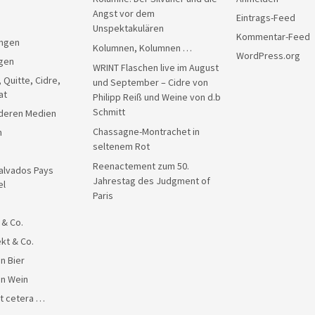
Angst vor dem
Eintrags-Feed
Unspektakulären
Kommentar-Feed
ngen
Kolumnen, Kolumnen …
WordPress.org
gen
WRINT Flaschen live im August
, Quitte, Cidre,
und September – Cidre von
at
Philipp Reiß und Weine von d.b
Schmitt
anderen Medien
Chassagne-Montrachet in
n
seltenem Rot
Reenactement zum 50.
alvados Pays
Jahrestag des Judgment of
el
Paris
 & Co.
kt & Co.
n Bier
en Wein
et cetera …