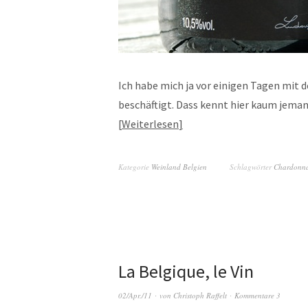
Ich habe mich ja vor einigen Tagen mit 
beschäftigt. Dass kennt hier kaum jemand
Weiterlesen
Kategorie
Weinland Belgien
Schlagwörter
Chardonn
La Belgique, le Vin
02/Apr./11
von
Christoph Raffelt
Kommentare 3