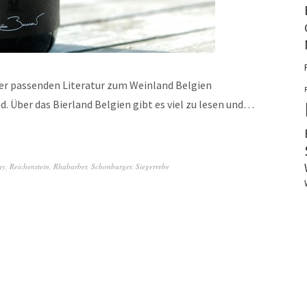
der passenden Literatur zum Weinland Belgien
. Über das Bierland Belgien gibt es viel zu lesen und…
ay
,
Reichenstein
,
Rhabarber
,
Schonburger
,
Siegerrebe