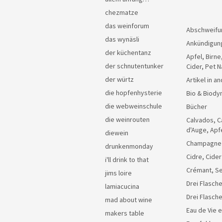
chezmatze
das weinforum
Abschweifu
das wynäsli
Ankündigun
der küchentanz
Apfel, Birne
der schnutentunker
Cider, Pet N
der würtz
Artikel in 
die hopfenhysterie
Bio & Biody
die webweinschule
Bücher
die weinrouten
Calvados, C
d'Auge, Apf
diewein
Champagne
drunkenmonday
Cidre, Cider
i'll drink to that
Crémant, Se
jims loire
Drei Flasche
lamiacucina
Drei Flasch
mad about wine
Eau de Vie 
makers table