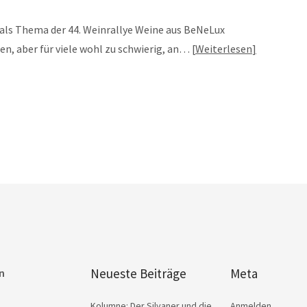
t als Thema der 44. Weinrallye Weine aus BeNeLux
n, aber für viele wohl zu schwierig, an…
Weiterlesen
Neueste Beiträge
Meta
n
Kolumne: Der Silvaner und die
Anmelden