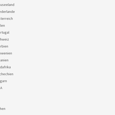
euseeland
ederlande
terreich
len
rtugal
chweiz
rbien
lowenien
panien
dafrika
chechien
ngarn
SA
chen