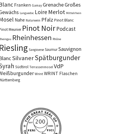
Blanc
Grenache
Großes
Franken
Gamay
Merlot
Loire
Gewächs
Languedoc
Mittelrhein
Mosel
Pfalz
Nahe
Pinot Blanc
Naturwein
Pinot Noir
Podcast
Pinot Meunier
Rheinhessen
Rheingau
Rhône
Riesling
Sauvignon
Saumur
Sangiovese
Spätburgunder
Silvaner
Blanc
Syrah
VdP
Südtirol
Terrassenmosel
Weißburgunder
WRINT Flaschen
Wrint
Württemberg