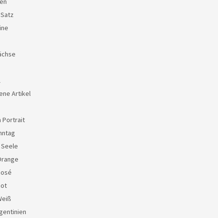
en
 Satz
ine
ächse
l
ene Artikel
 Portrait
nntag
e Seele
Orange
Rosé
Rot
Weiß
gentinien