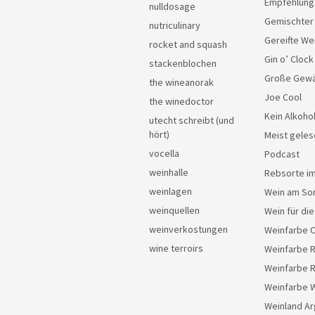
Empfehlung
nulldosage
Gemischter
nutriculinary
Gereifte We
rocket and squash
Gin o’ Clock
stackenblochen
Große Gew
the wineanorak
Joe Cool
the winedoctor
Kein Alkoho
utecht schreibt (und
hört)
Meist geles
vocella
Podcast
weinhalle
Rebsorte im
weinlagen
Wein am So
weinquellen
Wein für di
weinverkostungen
Weinfarbe 
wine terroirs
Weinfarbe 
Weinfarbe 
Weinfarbe 
Weinland Ar