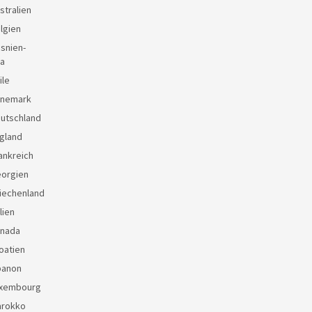
stralien
lgien
snien-
a
ile
änemark
eutschland
gland
ankreich
eorgien
iechenland
lien
anada
oatien
banon
uxembourg
arokko