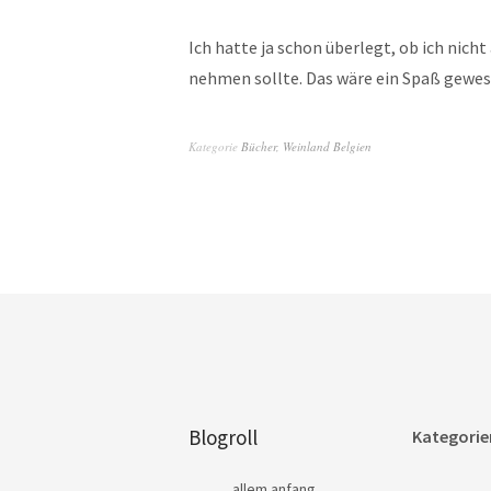
Ich hatte ja schon überlegt, ob ich nich
nehmen sollte. Das wäre ein Spaß gewese
Kategorie
Bücher
,
Weinland Belgien
Blogroll
Kategorie
allem anfang…