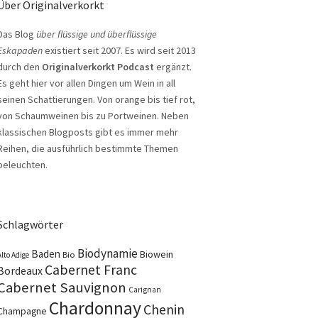
Über Originalverkorkt
Das Blog
über flüssige und überflüssige
Eskapaden
existiert seit 2007. Es wird seit 2013
durch den
Originalverkorkt Podcast
ergänzt.
Es geht hier vor allen Dingen um Wein in all
seinen Schattierungen. Von orange bis tief rot,
von Schaumweinen bis zu Portweinen. Neben
klassischen Blogposts gibt es immer mehr
Reihen, die ausführlich bestimmte Themen
beleuchten.
Schlagwörter
Biodynamie
Baden
Biowein
Bio
Alto Adige
Cabernet Franc
Bordeaux
Cabernet Sauvignon
Carignan
Chardonnay
Chenin
Champagne