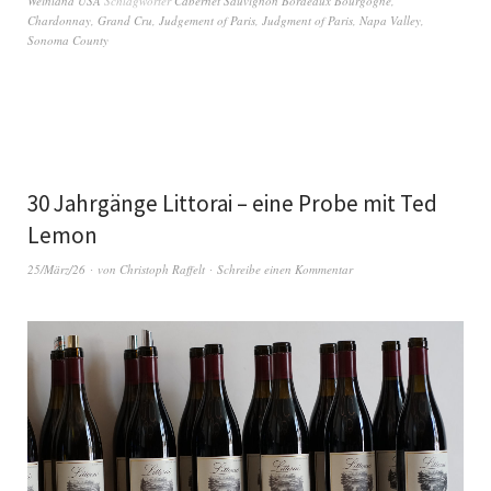
Weinland USA
Schlagwörter
Cabernet Sauvignon Bordeaux Bourgogne
,
Chardonnay
,
Grand Cru
,
Judgement of Paris
,
Judgment of Paris
,
Napa Valley
,
Sonoma County
30 Jahrgänge Littorai – eine Probe mit Ted
Lemon
25/März/26
von
Christoph Raffelt
Schreibe einen Kommentar