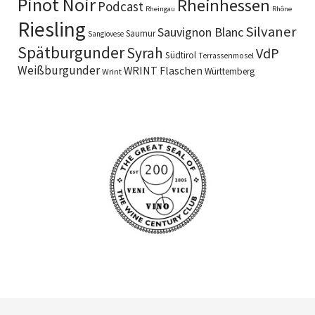
Pinot Noir
Rheinhessen
Podcast
Rheingau
Rhône
Riesling
Silvaner
Sauvignon Blanc
Saumur
Sangiovese
Spätburgunder
Syrah
VdP
Südtirol
Terrassenmosel
Weißburgunder
WRINT Flaschen
Württemberg
Wrint