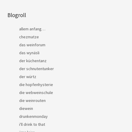
Blogroll
allem anfang…
chezmatze
das weinforum
das wynäsli
der küchentanz
der schnutentunker
der würtz
die hopfenhysterie
die webweinschule
die weinrouten
diewein
drunkenmonday
i'll drink to that