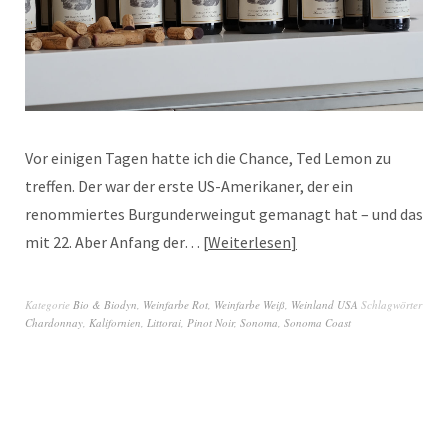
Vor einigen Tagen hatte ich die Chance, Ted Lemon zu
treffen. Der war der erste US-Amerikaner, der ein
renommiertes Burgunderweingut gemanagt hat – und das
mit 22. Aber Anfang der…
Weiterlesen
Kategorie
Bio & Biodyn
,
Weinfarbe Rot
,
Weinfarbe Weiß
,
Weinland USA
Schlagwörter
Chardonnay
,
Kalifornien
,
Littorai
,
Pinot Noir
,
Sonoma
,
Sonoma Coast