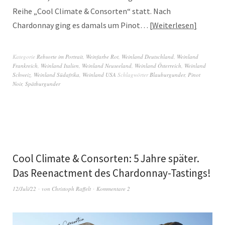
Reihe „Cool Climate & Consorten“ statt. Nach
Chardonnay ging es damals um Pinot…
Weiterlesen
Kategorie
Rebsorte im Portrait
,
Weinfarbe Rot
,
Weinland Deutschland
,
Weinland
Frankreich
,
Weinland Italien
,
Weinland Neuseeland
,
Weinland Österreich
,
Weinland
Schweiz
,
Weinland Südafrika
,
Weinland USA
Schlagwörter
Blauburgunder
,
Pinot
Noir
,
Spätburgunder
Cool Climate & Consorten: 5 Jahre später.
Das Reenactment des Chardonnay-Tastings!
12/Juli/22
von
Christoph Raffelt
Kommentare 2