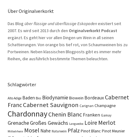
Über Originalverkorkt
Das Blog
über flüssige und überflüssige Eskapaden
existiert seit
2007. Es wird seit 2013 durch den
Originalverkorkt Podcast
ergänzt. Es geht hier vor allen Dingen um Wein in all seinen
Schattierungen. Von orange bis tief rot, von Schaumweinen bis zu
Portweinen. Neben klassischen Blogposts gibt es immer mehr
Reihen, die ausführlich bestimmte Themen beleuchten.
Schlagwörter
Cabernet
Biodynamie
Baden
Bordeaux
Biowein
Bio
Alto Adige
Cabernet Sauvignon
Franc
Champagne
Carignan
Chardonnay
Chenin Blanc
Franken
Gamay
Merlot
Loire
Grenache
Großes Gewächs
Languedoc
Mosel
Pfalz
Nahe
Pinot Blanc
Pinot Meunier
Naturwein
Mittelrhein