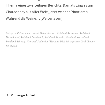
Thema eines zweiteiligen Berichts. Damals ging es um
Chardonnay aus aller Welt, jetzt war der Pinot dran.
Während die Weine…
Weiterlesen
Kategorie
Rebsorte im Portrait
,
Weinfarbe Rot
,
Weinland Australien
,
Weinland
Deutschland
,
Weinland Frankreich
,
Weinland Kanada
,
Weinland Neuseeland
,
Weinland Schweiz
,
Weinland Südafrika
,
Weinland USA
Schlagwörter
Cool Climate
,
Pinot Noir
Vorherige Artikel