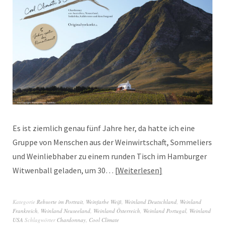
Es ist ziemlich genau fünf Jahre her, da hatte ich eine
Gruppe von Menschen aus der Weinwirtschaft, Sommeliers
und Weinliebhaber zu einem runden Tisch im Hamburger
Witwenball geladen, um 30…
Weiterlesen
Kategorie
Rebsorte im Portrait
,
Weinfarbe Weiß
,
Weinland Deutschland
,
Weinland
Frankreich
,
Weinland Neuseeland
,
Weinland Österreich
,
Weinland Portugal
,
Weinland
USA
Schlagwörter
Chardonnay
,
Cool Climate