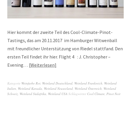
Hier kommt der zweite Teil des Cool-Climate-Pinot-
Tastings, das am 20.11.2017 im Hamburger Witwenball
mit freundlicher Unterstützung von Riedel stattfand. Den
ersten Teil findet ihr hier. Flight 4 : J. Christopher –
Evening…
Weiterlesen
Kategorie
Weinfarbe Rot
,
Weinland Deutschland
,
Weinland Frankreich
,
Weinland
Italien
,
Weinland Kanada
,
Weinland Neuseeland
,
Weinland Österreich
,
Weinland
Schweiz
,
Weinland Südafrika
,
Weinland USA
Schlagwörter
Cool Climate
,
Pinot Noir