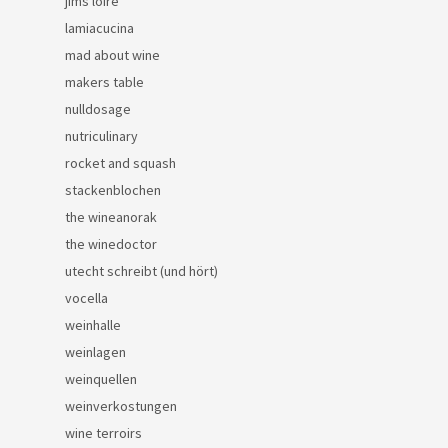
jims loire
lamiacucina
mad about wine
makers table
nulldosage
nutriculinary
rocket and squash
stackenblochen
the wineanorak
the winedoctor
utecht schreibt (und hört)
vocella
weinhalle
weinlagen
weinquellen
weinverkostungen
wine terroirs