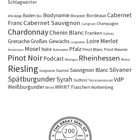
Schlagwörter
Cabernet
Biodynamie
Baden
Bordeaux
Biowein
Bio
Alto Adige
Cabernet Sauvignon
Franc
Champagne
Carignan
Chardonnay
Chenin Blanc
Franken
Gamay
Merlot
Loire
Grenache
Großes Gewächs
Languedoc
Mosel
Pfalz
Nahe
Pinot Blanc
Pinot Meunier
Naturwein
Mittelrhein
Pinot Noir
Rheinhessen
Podcast
Rheingau
Rhône
Riesling
Silvaner
Sauvignon Blanc
Saumur
Sangiovese
Spätburgunder
Syrah
VdP
Südtirol
Terrassenmosel
Weißburgunder
WRINT Flaschen
Württemberg
Wrint