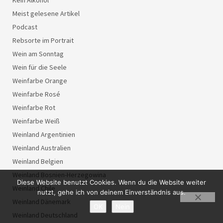
Meist gelesene Artikel
Podcast
Rebsorte im Portrait
Wein am Sonntag
Wein für die Seele
Weinfarbe Orange
Weinfarbe Rosé
Weinfarbe Rot
Weinfarbe Weiß
Weinland Argentinien
Weinland Australien
Weinland Belgien
Weinland Bosnien-Herzegowina
Diese Website benutzt Cookies. Wenn du die Website weiter
Weinland Chile
nutzt, gehe ich von deinem Einverständnis aus.
Weinland Dänemark
OK
Nein
Weinland Deutschland