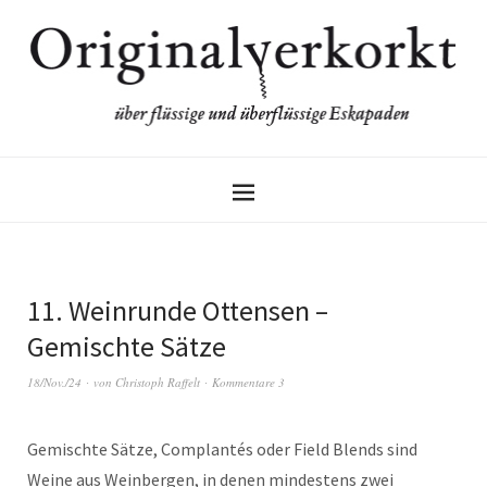
11. Weinrunde Ottensen –
Gemischte Sätze
18/Nov./24
von
Christoph Raffelt
Kommentare 3
Gemischte Sätze, Complantés oder Field Blends sind
Weine aus Weinbergen, in denen mindestens zwei