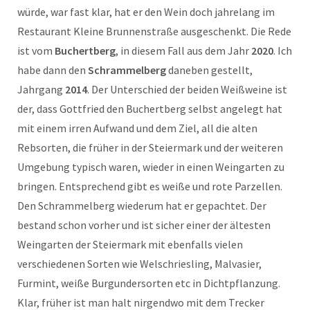
würde, war fast klar, hat er den Wein doch jahrelang im
Restaurant Kleine Brunnenstraße ausgeschenkt. Die Rede
ist vom
Buchertberg
, in diesem Fall aus dem Jahr
2020
. Ich
habe dann den
Schrammelberg
daneben gestellt,
Jahrgang
2014
. Der Unterschied der beiden Weißweine ist
der, dass Gottfried den Buchertberg selbst angelegt hat
mit einem irren Aufwand und dem Ziel, all die alten
Rebsorten, die früher in der Steiermark und der weiteren
Umgebung typisch waren, wieder in einen Weingarten zu
bringen. Entsprechend gibt es weiße und rote Parzellen.
Den Schrammelberg wiederum hat er gepachtet. Der
bestand schon vorher und ist sicher einer der ältesten
Weingarten der Steiermark mit ebenfalls vielen
verschiedenen Sorten wie Welschriesling, Malvasier,
Furmint, weiße Burgundersorten etc in Dichtpflanzung.
Klar, früher ist man halt nirgendwo mit dem Trecker