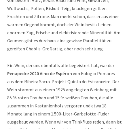
von bestem Holz, etwas Rauch und Flint, Gewürzen,
Wollwachs, Pollen, Biskuit-Teig, knackigen gelben
Früchten und Zitrone. Man merkt schon, dass er aus einer
warmen Gegend kommt, doch der Wein besitzt einen
enormen Zug, Frische und elektrisierende Mineralität. Am
Gaumen gibt es durchaus eine gewisse Parallelität zu
gereiften Chablis. Großartig, aber noch sehr jung.
Ein Wein, der uns ebenfalls alle begeistert hat, war der
Penapedre 2020
Vino de Espéron
von Eulogio Pomares
aus dem Ribeira Sacra-Projekt Quinta do Estranxeiro. Der
Wein stammt aus einem 1925 angelegten Weinberg mit
85 % roten Trauben und 15 % weißen Trauben, die alle
zusammen in Kastanienholz vergoren und etwa 18
Monate lang in einem 1.500-Liter-Garbelotto-Fuder
ausgebaut wurden. Wenn wir von Trinkfluss reden, dann ist