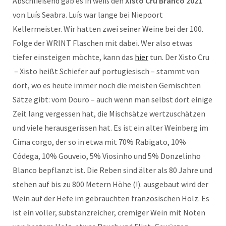
Abschließend gab es in weiß den
Xisto Cru Branco 2021
von Luís Seabra. Luís war lange bei Niepoort
Kellermeister. Wir hatten zwei seiner Weine bei der 100.
Folge der WRINT Flaschen mit dabei. Wer also etwas
tiefer einsteigen möchte, kann das
hier
tun. Der Xisto Cru
– Xisto heißt Schiefer auf portugiesisch – stammt von
dort, wo es heute immer noch die meisten Gemischten
Sätze gibt: vom Douro – auch wenn man selbst dort einige
Zeit lang vergessen hat, die Mischsätze wertzuschätzen
und viele herausgerissen hat. Es ist ein alter Weinberg im
Cima corgo, der so in etwa mit 70% Rabigato, 10%
Códega, 10% Gouveio, 5% Viosinho und 5% Donzelinho
Blanco bepflanzt ist. Die Reben sind älter als 80 Jahre und
stehen auf bis zu 800 Metern Höhe (!). ausgebaut wird der
Wein auf der Hefe im gebrauchten französischen Holz. Es
ist ein voller, substanzreicher, cremiger Wein mit Noten