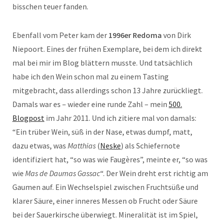
bisschen teuer fanden.
Ebenfall vom Peter kam der
1996er Redoma
von Dirk
Niepoort. Eines der frühen Exemplare, bei dem ich direkt
mal bei mir im Blog blättern musste. Und tatsächlich
habe ich den Wein schon mal zu einem Tasting
mitgebracht, dass allerdings schon 13 Jahre zurückliegt.
Damals war es – wieder eine runde Zahl – mein
500.
Blogpost
im Jahr 2011. Und ich zitiere mal von damals:
“Ein trüber Wein, süß in der Nase, etwas dumpf, matt,
dazu etwas, was
Matthias
(
Neske
) als Schiefernote
identifiziert hat, “so was wie Faugères”, meinte er, “so was
wie
Mas de Daumas Gassac
“. Der Wein dreht erst richtig am
Gaumen auf. Ein Wechselspiel zwischen Fruchtsüße und
klarer Säure, einer inneres Messen ob Frucht oder Säure
bei der Sauerkirsche überwiegt. Mineralität ist im Spiel,