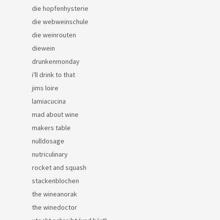
die hopfenhysterie
die webweinschule
die weinrouten
diewein
drunkenmonday
i'll drink to that
jims loire
lamiacucina
mad about wine
makers table
nulldosage
nutriculinary
rocket and squash
stackenblochen
the wineanorak
the winedoctor