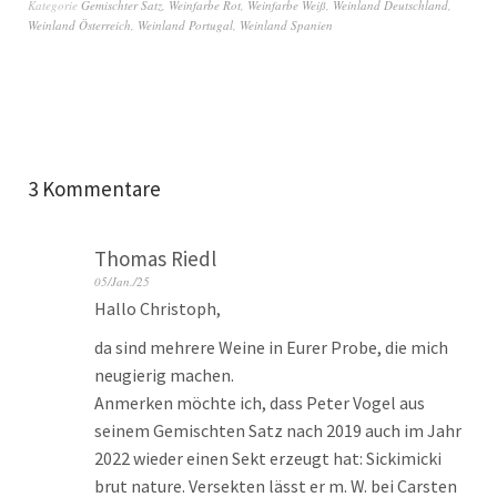
Kategorie
Gemischter Satz
,
Weinfarbe Rot
,
Weinfarbe Weiß
,
Weinland Deutschland
,
Weinland Österreich
,
Weinland Portugal
,
Weinland Spanien
3 Kommentare
Thomas Riedl
05/Jan./25
Hallo Christoph,
da sind mehrere Weine in Eurer Probe, die mich
neugierig machen.
Anmerken möchte ich, dass Peter Vogel aus
seinem Gemischten Satz nach 2019 auch im Jahr
2022 wieder einen Sekt erzeugt hat: Sickimicki
brut nature. Versekten lässt er m. W. bei Carsten