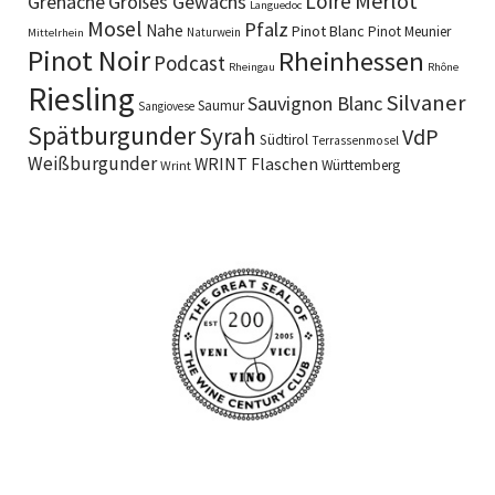
Merlot
Loire
Grenache
Großes Gewächs
Languedoc
Mosel
Pfalz
Nahe
Pinot Blanc
Pinot Meunier
Naturwein
Mittelrhein
Pinot Noir
Rheinhessen
Podcast
Rheingau
Rhône
Riesling
Silvaner
Sauvignon Blanc
Saumur
Sangiovese
Spätburgunder
Syrah
VdP
Südtirol
Terrassenmosel
Weißburgunder
WRINT Flaschen
Württemberg
Wrint