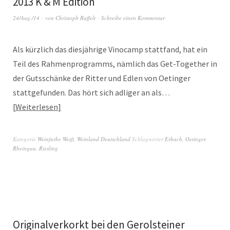
2013 K & M Edition
24/Aug./14
von
Christoph Raffelt
Schreibe einen Kommentar
Als kürzlich das diesjährige Vinocamp stattfand, hat ein
Teil des Rahmenprogramms, nämlich das Get-Together in
der Gutsschänke der Ritter und Edlen von Oetinger
stattgefunden. Das hört sich adliger an als…
Weiterlesen
Kategorie
Weinfarbe Weiß
,
Weinland Deutschland
Schlagwörter
Erbach
,
Oetinger
,
Rheingau
,
Riesling
Originalverkorkt bei den Gerolsteiner