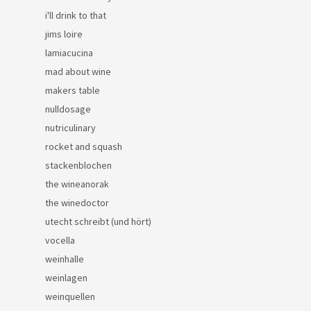
i'll drink to that
jims loire
lamiacucina
mad about wine
makers table
nulldosage
nutriculinary
rocket and squash
stackenblochen
the wineanorak
the winedoctor
utecht schreibt (und hört)
vocella
weinhalle
weinlagen
weinquellen