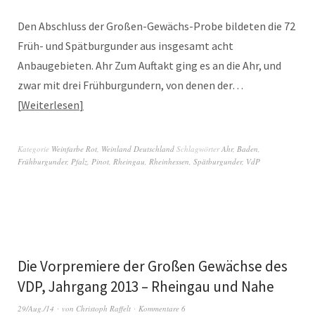
Den Abschluss der Großen-Gewächs-Probe bildeten die 72
Früh- und Spätburgunder aus insgesamt acht
Anbaugebieten. Ahr Zum Auftakt ging es an die Ahr, und
zwar mit drei Frühburgundern, von denen der…
Weiterlesen
Kategorie
Weinfarbe Rot
,
Weinland Deutschland
Schlagwörter
Ahr
,
Baden
,
Frühburgunder
,
Pfalz
,
Pinot
,
Rheingau
,
Rheinhessen
,
Spätburgunder
,
VdP
Die Vorpremiere der Großen Gewächse des
VDP, Jahrgang 2013 – Rheingau und Nahe
29/Aug./14
von
Christoph Raffelt
Kommentare 6