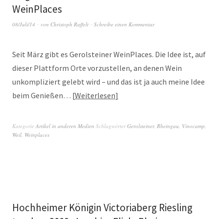
WeinPlaces
08/Juli/14
von
Christoph Raffelt
Schreibe einen Kommentar
Seit März gibt es Gerolsteiner WeinPlaces. Die Idee ist, auf
dieser Plattform Orte vorzustellen, an denen Wein
unkompliziert gelebt wird – und das ist ja auch meine Idee
beim Genießen…
Weiterlesen
Kategorie
Artikel in anderen Medien
Schlagwörter
Gerolsteiner
,
Rheingau
,
Vinocamp
,
Weil
,
Weinplaces
Hochheimer Königin Victoriaberg Riesling