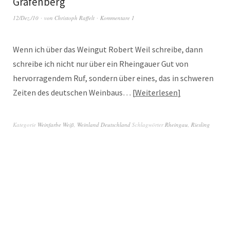
Gräfenberg
12/Dez./10
von
Christoph Raffelt
Kommentare 1
Wenn ich über das Weingut Robert Weil schreibe, dann
schreibe ich nicht nur über ein Rheingauer Gut von
hervorragendem Ruf, sondern über eines, das in schweren
Zeiten des deutschen Weinbaus…
Weiterlesen
Kategorie
Weinfarbe Weiß
,
Weinland Deutschland
Schlagwörter
Rheingau
,
Riesling