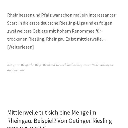
Rheinhessen und Pfalz war schon mal ein interessanter
Start in die erste deutsche Riesling-Liga und es folgen
zwei weitere Gebiete mit hohem Renommee für
trockenen Riesling. Rheingau Es ist mittlerweile…
Weiterlesen
Kategorie
Weinfarbe Weiß
,
Weinland Deutschland
Schlagwörter
Nahe
,
Rheingau
,
Riesling
,
VdP
Mittlerweile tut sich eine Menge im
Rheingau. Beispiel? Von Oetinger Riesling