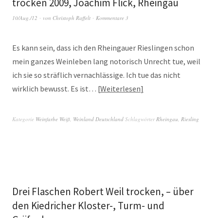
trocken 2009, Joachim Flick, Rheingau
10/Aug./12
von
Christoph Raffelt
Kommentare 3
Es kann sein, dass ich den Rheingauer Rieslingen schon
mein ganzes Weinleben lang notorisch Unrecht tue, weil
ich sie so sträflich vernachlässige. Ich tue das nicht
wirklich bewusst. Es ist…
Weiterlesen
Kategorie
Weinfarbe Weiß
,
Weinland Deutschland
Schlagwörter
Rheingau
,
Riesling
Drei Flaschen Robert Weil trocken, – über
den Kiedricher Kloster-, Turm- und