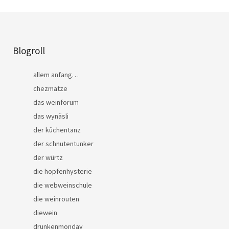
Blogroll
allem anfang…
chezmatze
das weinforum
das wynäsli
der küchentanz
der schnutentunker
der würtz
die hopfenhysterie
die webweinschule
die weinrouten
diewein
drunkenmonday