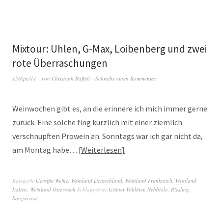
Mixtour: Uhlen, G-Max, Loibenberg und zwei
rote Überraschungen
15/Apr./11
von
Christoph Raffelt
Schreibe einen Kommentar
Weinwochen gibt es, an die erinnere ich mich immer gerne
zurück. Eine solche fing kürzlich mit einer ziemlich
verschnupften Prowein an. Sonntags war ich gar nicht da,
am Montag habe…
Weiterlesen
Kategorie
Gereifte Weine
,
Weinland Deutschland
,
Weinland Frankreich
,
Weinland
Italien
,
Weinland Österreich
Schlagwörter
Grüner Veltliner
,
Nebbiolo
,
Riesling
,
Sangiovese