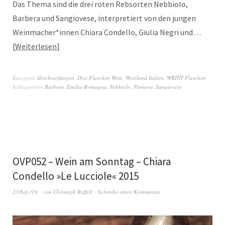
Das Thema sind die drei roten Rebsorten Nebbiolo,
Barbera und Sangiovese, interpretiert von den jungen
Weinmacher*innen Chiara Condello, Giulia Negri und…
Weiterlesen
Kategorie
Abschweifungen
,
Drei Flaschen Wein
,
Weinland Italien
,
WRINT Flaschen
Schlagwörter
Barbera
,
Emilia-Romagna
,
Nebbiolo
,
Piemont
,
Sangiovese
OVP052 – Wein am Sonntag – Chiara
Condello »Le Lucciole« 2015
23/Sep./18
von
Christoph Raffelt
Schreibe einen Kommentar