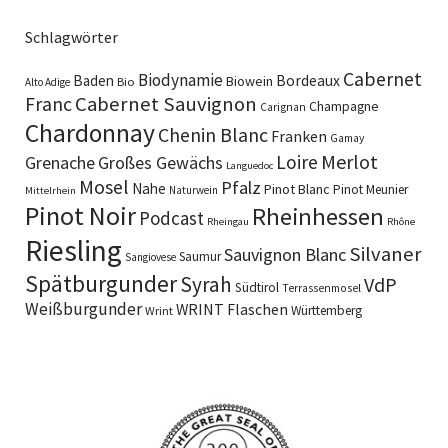
Schlagwörter
Cabernet
Biodynamie
Baden
Bordeaux
Biowein
Bio
Alto Adige
Cabernet Sauvignon
Franc
Champagne
Carignan
Chardonnay
Chenin Blanc
Franken
Gamay
Merlot
Loire
Grenache
Großes Gewächs
Languedoc
Mosel
Pfalz
Nahe
Pinot Blanc
Pinot Meunier
Naturwein
Mittelrhein
Pinot Noir
Rheinhessen
Podcast
Rheingau
Rhône
Riesling
Silvaner
Sauvignon Blanc
Saumur
Sangiovese
Spätburgunder
Syrah
VdP
Südtirol
Terrassenmosel
Weißburgunder
WRINT Flaschen
Württemberg
Wrint