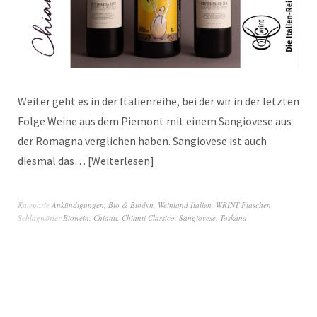
Weiter geht es in der Italienreihe, bei der wir in der letzten
Folge Weine aus dem Piemont mit einem Sangiovese aus
der Romagna verglichen haben. Sangiovese ist auch
diesmal das…
Weiterlesen
Kategorie
Ankündigungen
,
Bio & Biodyn
,
Weinland Italien
,
WRINT Flaschen
Schlagwörter
Biowein
,
Chianti
,
Chianti Classico
,
Sangiovese
,
Toskana