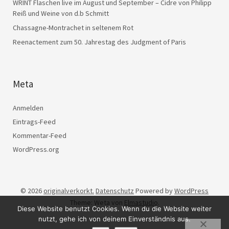
WRINT Flaschen live im August und September – Cidre von Philipp
Reiß und Weine von d.b Schmitt
Chassagne-Montrachet in seltenem Rot
Reenactement zum 50. Jahrestag des Judgment of Paris
Meta
Anmelden
Eintrags-Feed
Kommentar-Feed
WordPress.org
© 2026
originalverkorkt.
Datenschutz
Powered by
WordPress
Theme: Weta von
Elmastudio
.
Diese Website benutzt Cookies. Wenn du die Website weiter
nutzt, gehe ich von deinem Einverständnis aus.