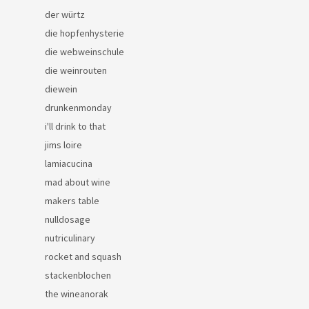
der würtz
die hopfenhysterie
die webweinschule
die weinrouten
diewein
drunkenmonday
i'll drink to that
jims loire
lamiacucina
mad about wine
makers table
nulldosage
nutriculinary
rocket and squash
stackenblochen
the wineanorak