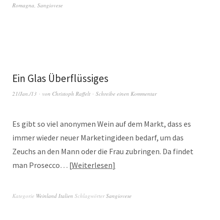
Romagna
,
Sangiovese
Ein Glas Überflüssiges
21/Jan./13
von
Christoph Raffelt
Schreibe einen Kommentar
Es gibt so viel anonymen Wein auf dem Markt, dass es
immer wieder neuer Marketingideen bedarf, um das
Zeuchs an den Mann oder die Frau zubringen. Da findet
man Prosecco…
Weiterlesen
Kategorie
Weinland Italien
Schlagwörter
Sangiovese