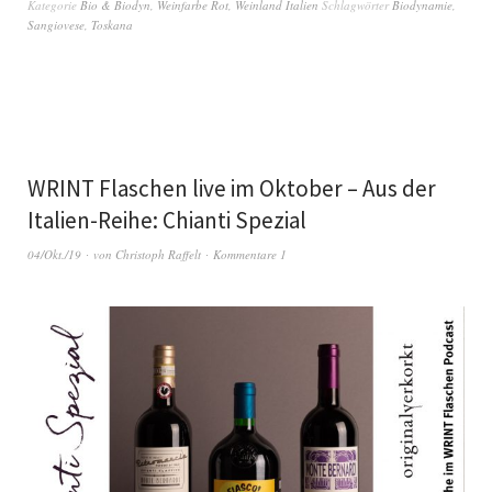
Kategorie
Bio & Biodyn
,
Weinfarbe Rot
,
Weinland Italien
Schlagwörter
Biodynamie
,
Sangiovese
,
Toskana
WRINT Flaschen live im Oktober – Aus der
Italien-Reihe: Chianti Spezial
04/Okt./19
von
Christoph Raffelt
Kommentare 1