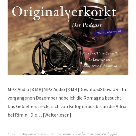
MP3 Audio [8 MB]MP3 Audio [8 MB]DownloadShow URL Im
vergangenen Dezember habe ich die Romagna besucht.
Das Gebiet erstreckt sich von Bologna aus bis an die Adria
bei Rimini. Die…
Weiterlesen
Kategorie
Allgemein
Schlagwörter
Bio
,
Biowein
,
Emilia-Romagna
,
Predappio
,