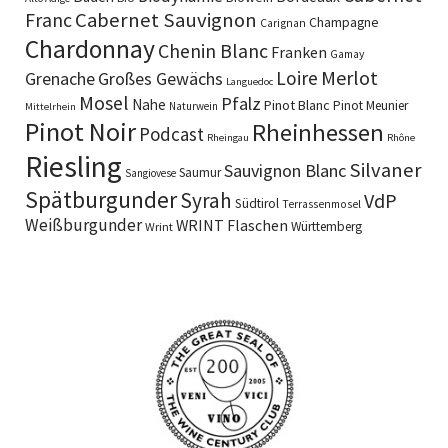
Cabernet Sauvignon
Franc
Champagne
Carignan
Chardonnay
Chenin Blanc
Franken
Gamay
Merlot
Loire
Grenache
Großes Gewächs
Languedoc
Mosel
Pfalz
Nahe
Pinot Blanc
Pinot Meunier
Naturwein
Mittelrhein
Pinot Noir
Rheinhessen
Podcast
Rheingau
Rhône
Riesling
Silvaner
Sauvignon Blanc
Saumur
Sangiovese
Spätburgunder
Syrah
VdP
Südtirol
Terrassenmosel
Weißburgunder
WRINT Flaschen
Württemberg
Wrint