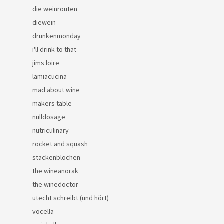
die weinrouten
diewein
drunkenmonday
i'll drink to that
jims loire
lamiacucina
mad about wine
makers table
nulldosage
nutriculinary
rocket and squash
stackenblochen
the wineanorak
the winedoctor
utecht schreibt (und hört)
vocella