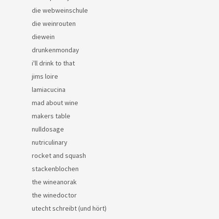
die webweinschule
die weinrouten
diewein
drunkenmonday
i'll drink to that
jims loire
lamiacucina
mad about wine
makers table
nulldosage
nutriculinary
rocket and squash
stackenblochen
the wineanorak
the winedoctor
utecht schreibt (und hört)