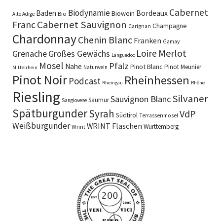
Cabernet
Biodynamie
Baden
Bordeaux
Biowein
Bio
Alto Adige
Cabernet Sauvignon
Franc
Champagne
Carignan
Chardonnay
Chenin Blanc
Franken
Gamay
Merlot
Loire
Grenache
Großes Gewächs
Languedoc
Mosel
Pfalz
Nahe
Pinot Blanc
Pinot Meunier
Naturwein
Mittelrhein
Pinot Noir
Rheinhessen
Podcast
Rheingau
Rhône
Riesling
Silvaner
Sauvignon Blanc
Saumur
Sangiovese
Spätburgunder
Syrah
VdP
Südtirol
Terrassenmosel
Weißburgunder
WRINT Flaschen
Württemberg
Wrint