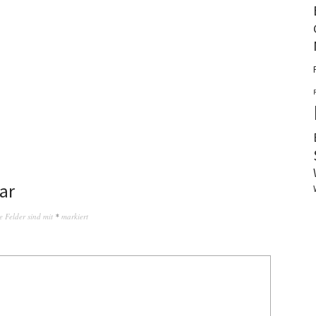
ar
e Felder sind mit
*
markiert