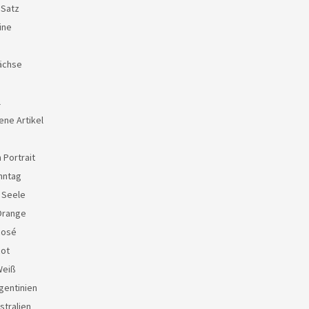
 Satz
ine
ächse
l
ene Artikel
 Portrait
nntag
e Seele
Orange
Rosé
Rot
Weiß
gentinien
stralien