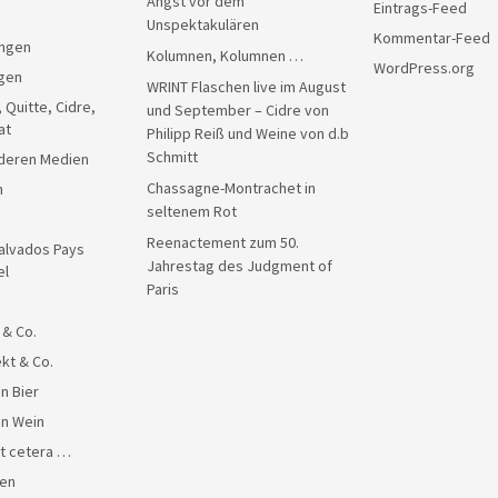
Angst vor dem
Eintrags-Feed
Unspektakulären
Kommentar-Feed
ngen
Kolumnen, Kolumnen …
WordPress.org
gen
WRINT Flaschen live im August
, Quitte, Cidre,
und September – Cidre von
at
Philipp Reiß und Weine von d.b
Schmitt
anderen Medien
Chassagne-Montrachet in
n
seltenem Rot
Reenactement zum 50.
alvados Pays
Jahrestag des Judgment of
el
Paris
 & Co.
kt & Co.
n Bier
en Wein
et cetera …
en