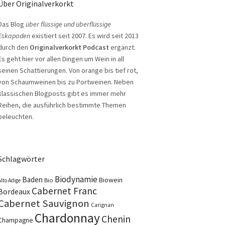
Über Originalverkorkt
Das Blog
über flüssige und überflüssige
Eskapaden
existiert seit 2007. Es wird seit 2013
durch den
Originalverkorkt Podcast
ergänzt.
Es geht hier vor allen Dingen um Wein in all
seinen Schattierungen. Von orange bis tief rot,
von Schaumweinen bis zu Portweinen. Neben
klassischen Blogposts gibt es immer mehr
Reihen, die ausführlich bestimmte Themen
beleuchten.
Schlagwörter
Biodynamie
Baden
Biowein
Bio
Alto Adige
Cabernet Franc
Bordeaux
Cabernet Sauvignon
Carignan
Chardonnay
Chenin
Champagne