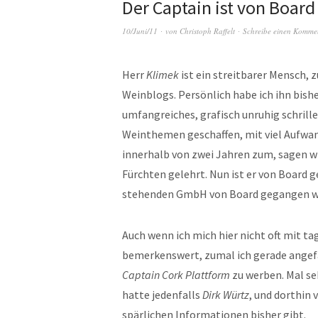
Der Captain ist von Board
10/Juni/11
von
Christoph Raffelt
Schreibe einen Komme
Herr
Klimek
ist ein streitbarer Mensch,
Weinblogs. Persönlich habe ich ihn bish
umfangreiches, grafisch unruhig schrille
Weinthemen geschaffen, mit viel Aufwand
innerhalb von zwei Jahren zum, sagen w
Fürchten gelehrt. Nun ist er von Board 
stehenden GmbH von Board gegangen wor
Auch wenn ich mich hier nicht oft mit t
bemerkenswert, zumal ich gerade angef
Captain Cork Plattform
zu werben. Mal se
hatte jedenfalls
Dirk Würtz
, und dorthin 
spärlichen Informationen bisher gibt.