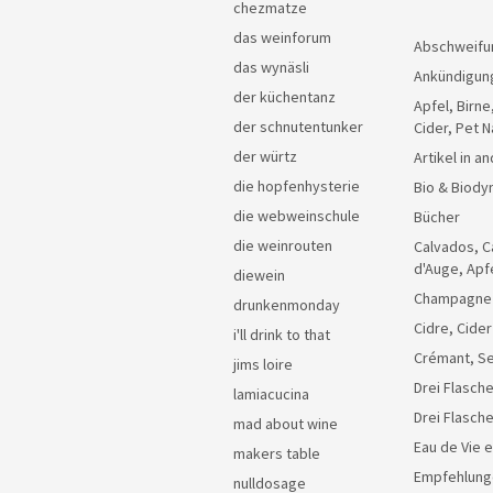
chezmatze
das weinforum
Abschweifu
das wynäsli
Ankündigun
der küchentanz
Apfel, Birne
der schnutentunker
Cider, Pet N
der würtz
Artikel in 
die hopfenhysterie
Bio & Biody
die webweinschule
Bücher
die weinrouten
Calvados, C
d'Auge, Apf
diewein
Champagne
drunkenmonday
Cidre, Cider
i'll drink to that
Crémant, Se
jims loire
Drei Flasche
lamiacucina
Drei Flasch
mad about wine
Eau de Vie 
makers table
Empfehlung
nulldosage