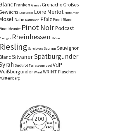
Blanc
Grenache
Großes
Franken
Gamay
Merlot
Loire
Gewächs
Languedoc
Mittelrhein
Mosel
Pfalz
Nahe
Pinot Blanc
Naturwein
Pinot Noir
Podcast
Pinot Meunier
Rheinhessen
Rheingau
Rhône
Riesling
Sauvignon
Saumur
Sangiovese
Spätburgunder
Silvaner
Blanc
Syrah
VdP
Südtirol
Terrassenmosel
Weißburgunder
WRINT Flaschen
Wrint
Württemberg