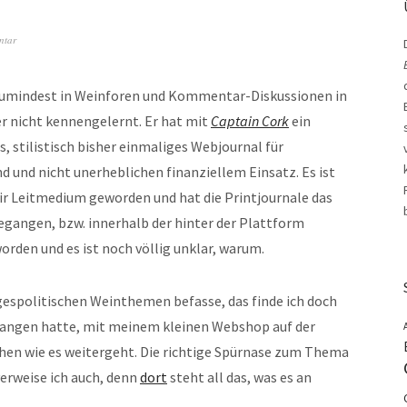
ntar
 zumindest in Weinforen und Kommentar-Diskussionen in
er nicht kennengelernt. Er hat mit
Captain Cork
ein
s, stilistisch bisher einmaliges Webjournal für
 und nicht unerheblichen finanziellem Einsatz. Es ist
ir Leitmedium geworden und hat die Printjournale das
gegangen, bzw. innerhalb der hinter der Plattform
den und es ist noch völlig unklar, warum.
agespolitischen Weinthemen befasse, das finde ich doch
angen hatte, mit meinem kleinen Webshop auf der
hen wie es weitergeht. Die richtige Spürnase zum Thema
verweise ich auch, denn
dort
steht all das, was es an