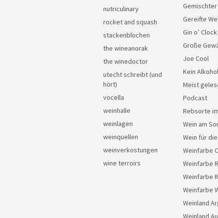
Gemischter
nutriculinary
Gereifte We
rocket and squash
Gin o’ Clock
stackenblochen
Große Gew
the wineanorak
Joe Cool
the winedoctor
Kein Alkoho
utecht schreibt (und
hört)
Meist geles
vocella
Podcast
weinhalle
Rebsorte im
weinlagen
Wein am So
weinquellen
Wein für di
weinverkostungen
Weinfarbe 
wine terroirs
Weinfarbe 
Weinfarbe 
Weinfarbe 
Weinland Ar
Weinland Au