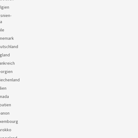
lgien
snien-
a
ile
änemark
eutschland
gland
ankreich
eorgien
iechenland
lien
anada
oatien
banon
uxembourg
arokko