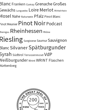
Blanc
Grenache
Großes
Franken
Gamay
Merlot
Loire
Gewächs
Languedoc
Mittelrhein
Mosel
Pfalz
Nahe
Pinot Blanc
Naturwein
Pinot Noir
Podcast
Pinot Meunier
Rheinhessen
Rheingau
Rhône
Riesling
Sauvignon
Saumur
Sangiovese
Spätburgunder
Silvaner
Blanc
Syrah
VdP
Südtirol
Terrassenmosel
Weißburgunder
WRINT Flaschen
Wrint
Württemberg