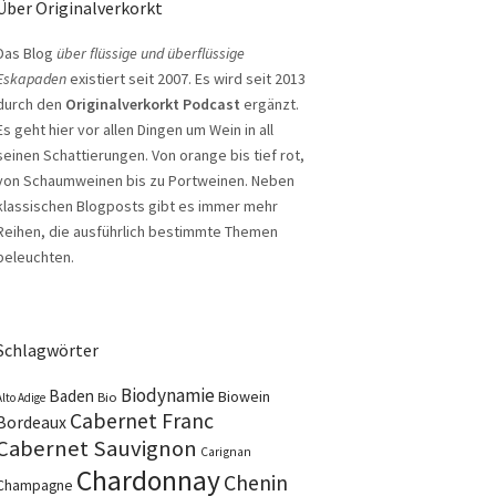
Über Originalverkorkt
Das Blog
über flüssige und überflüssige
Eskapaden
existiert seit 2007. Es wird seit 2013
durch den
Originalverkorkt Podcast
ergänzt.
Es geht hier vor allen Dingen um Wein in all
seinen Schattierungen. Von orange bis tief rot,
von Schaumweinen bis zu Portweinen. Neben
klassischen Blogposts gibt es immer mehr
Reihen, die ausführlich bestimmte Themen
beleuchten.
Schlagwörter
Biodynamie
Baden
Biowein
Bio
Alto Adige
Cabernet Franc
Bordeaux
Cabernet Sauvignon
Carignan
Chardonnay
Chenin
Champagne