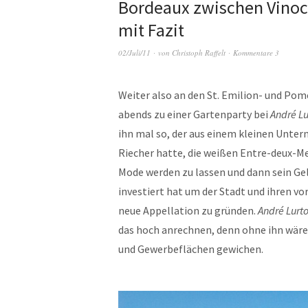
Bordeaux zwischen Vinoc
mit Fazit
02/Juli/11
von
Christoph Raffelt
Kommentare 3
Weiter also an den St. Emilion- und Pom
abends zu einer Gartenparty bei
André Lu
ihn mal so, der aus einem kleinen Unte
Riecher hatte, die weißen Entre-deux-M
Mode werden zu lassen und dann sein Ge
investiert hat um der Stadt und ihren v
neue Appellation zu gründen.
André Lurt
das hoch anrechnen, denn ohne ihn wär
und Gewerbeflächen gewichen.