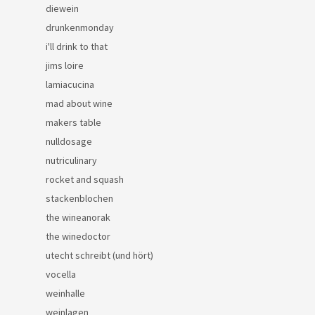
diewein
drunkenmonday
i'll drink to that
jims loire
lamiacucina
mad about wine
makers table
nulldosage
nutriculinary
rocket and squash
stackenblochen
the wineanorak
the winedoctor
utecht schreibt (und hört)
vocella
weinhalle
weinlagen