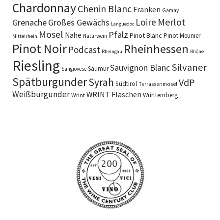
Chardonnay
Chenin Blanc
Franken
Gamay
Merlot
Loire
Grenache
Großes Gewächs
Languedoc
Mosel
Pfalz
Nahe
Pinot Blanc
Pinot Meunier
Naturwein
Mittelrhein
Pinot Noir
Rheinhessen
Podcast
Rheingau
Rhône
Riesling
Silvaner
Sauvignon Blanc
Saumur
Sangiovese
Spätburgunder
Syrah
VdP
Südtirol
Terrassenmosel
Weißburgunder
WRINT Flaschen
Württemberg
Wrint