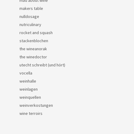
mad about wine
makers table
nulldosage
nutriculinary
rocket and squash
stackenblochen
the wineanorak
the winedoctor
utecht schreibt (und hört)
vocella
weinhalle
weinlagen
weinquellen
weinverkostungen
wine terroirs