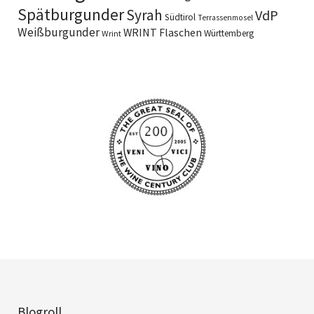
Spätburgunder
Syrah
VdP
Südtirol
Terrassenmosel
Weißburgunder
WRINT Flaschen
Württemberg
Wrint
Blogroll