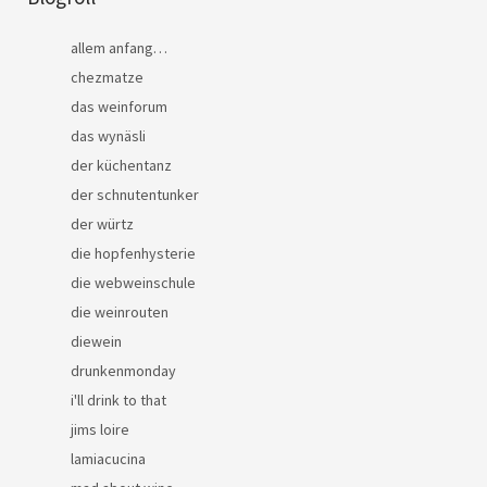
allem anfang…
chezmatze
das weinforum
das wynäsli
der küchentanz
der schnutentunker
der würtz
die hopfenhysterie
die webweinschule
die weinrouten
diewein
drunkenmonday
i'll drink to that
jims loire
lamiacucina