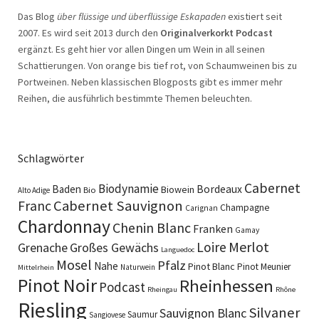
Das Blog
über flüssige und überflüssige Eskapaden
existiert seit
2007. Es wird seit 2013 durch den
Originalverkorkt Podcast
ergänzt. Es geht hier vor allen Dingen um Wein in all seinen
Schattierungen. Von orange bis tief rot, von Schaumweinen bis zu
Portweinen. Neben klassischen Blogposts gibt es immer mehr
Reihen, die ausführlich bestimmte Themen beleuchten.
Schlagwörter
Cabernet
Biodynamie
Baden
Bordeaux
Biowein
Bio
Alto Adige
Cabernet Sauvignon
Franc
Champagne
Carignan
Chardonnay
Chenin Blanc
Franken
Gamay
Merlot
Loire
Grenache
Großes Gewächs
Languedoc
Mosel
Pfalz
Nahe
Pinot Blanc
Pinot Meunier
Naturwein
Mittelrhein
Pinot Noir
Rheinhessen
Podcast
Rheingau
Rhône
Riesling
Silvaner
Sauvignon Blanc
Saumur
Sangiovese