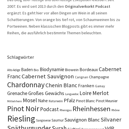
2007. Es wird seit 2013 durch den
Originalverkorkt Podcast
ergänzt. Es geht hier vor allen Dingen um Wein in all seinen
Schattierungen. Von orange bis tief rot, von Schaumweinen bis zu
Portweinen. Neben klassischen Blogposts gibt es immer mehr
Reihen, die ausführlich bestimmte Themen beleuchten.
Schlagwörter
Cabernet
Biodynamie
Baden
Bordeaux
Biowein
Bio
Alto Adige
Cabernet Sauvignon
Franc
Champagne
Carignan
Chardonnay
Chenin Blanc
Franken
Gamay
Merlot
Loire
Grenache
Großes Gewächs
Languedoc
Mosel
Pfalz
Nahe
Pinot Blanc
Pinot Meunier
Naturwein
Mittelrhein
Pinot Noir
Rheinhessen
Podcast
Rheingau
Rhône
Riesling
Silvaner
Sauvignon Blanc
Saumur
Sangiovese
Spätburgunder
Syrah
VdP