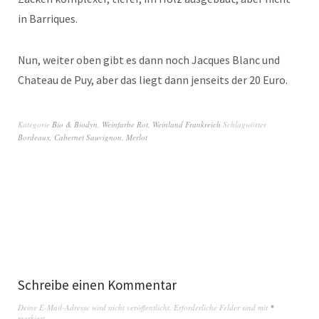
in Barriques.
Nun, weiter oben gibt es dann noch Jacques Blanc und
Chateau de Puy, aber das liegt dann jenseits der 20 Euro.
Kategorie
Bio & Biodyn
,
Weinfarbe Rot
,
Weinland Frankreich
Schlagwörter
Bordeaux
,
Cabernet Sauvignon
,
Merlot
Schreibe einen Kommentar
Deine E-Mail-Adresse wird nicht veröffentlicht.
Erforderliche Felder sind mit
*
markiert