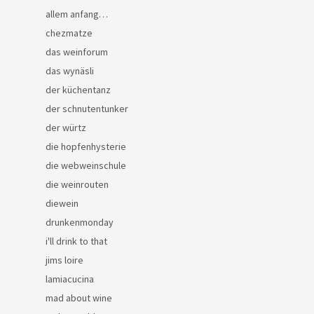
allem anfang…
chezmatze
das weinforum
das wynäsli
der küchentanz
der schnutentunker
der würtz
die hopfenhysterie
die webweinschule
die weinrouten
diewein
drunkenmonday
i'll drink to that
jims loire
lamiacucina
mad about wine