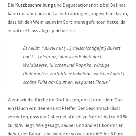
Die
Kurzbeschreibung
und Degustationsnotiz bei Delinat
kann mir aber nur ein Lächeln abringen, abgesehen davon,
dass ich den Wein kaum im Sortiment gefunden hätte, da
er unter Elsass abgespeichert ist.
Es heißt: “Juwel mit […] vielschichtige[m] Bukett
und […] Eleganz, intensives Bukett nach
Waldbeeren, Kirschen und Paprika, würzige
Pfeffernoten, Zartbitterschokolade; weicher Auftakt,
schöne Fülle am Gaumen, elegantes Finale.”
Wenn wir die Kirche im Dorf lassen, entströmt dem Glas
ein Hauch von Beeren und Pfeffer. Der Geschmack lässt
vermuten, dass der Cabernet-Anteil zu Merlot bei ca. 60 %
zu 40 % liegt. Wie gesagt, sauber und andrett kommt er
daher, der Baron. Und würde er so was um die 5 bis 6 Euro