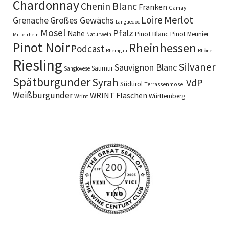
Chardonnay
Chenin Blanc
Franken
Gamay
Merlot
Loire
Grenache
Großes Gewächs
Languedoc
Mosel
Pfalz
Nahe
Pinot Blanc
Pinot Meunier
Naturwein
Mittelrhein
Pinot Noir
Rheinhessen
Podcast
Rheingau
Rhône
Riesling
Silvaner
Sauvignon Blanc
Saumur
Sangiovese
Spätburgunder
Syrah
VdP
Südtirol
Terrassenmosel
Weißburgunder
WRINT Flaschen
Württemberg
Wrint