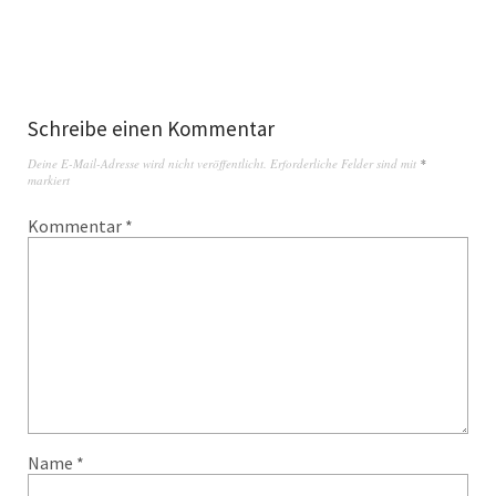
Schreibe einen Kommentar
Deine E-Mail-Adresse wird nicht veröffentlicht.
Erforderliche Felder sind mit
*
markiert
Kommentar
*
Name
*