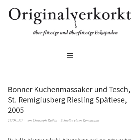
Bonner Kuchenmassaker und Tesch,
St. Remigiusberg Riesling Spätlese,
2005
28/Okt./07
von
Christoph Raffelt
Schreibe einen Kommentar
Da hatte ich mir gedacht, ich probiere mal aus, wie so eine