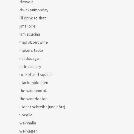
diewein
drunkenmonday
i'll drink to that
jims loire
lamiacucina
mad about wine
makers table
nulldosage
nutriculinary
rocket and squash
stackenblochen
the wineanorak
the winedoctor
utecht schreibt (und hört)
vocella
weinhalle
weinlagen