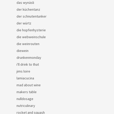
das wynäsli
der küchentanz
der schnutentunker
der würtz
die hopfenhysterie
die webweinschule
die weinrouten
diewein
drunkenmonday
i'll drink to that
jims loire
lamiacucina
mad about wine
makers table
nulldosage
nutriculinary
rocket and squash