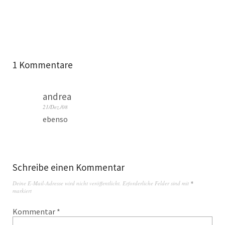
1 Kommentare
andrea
21/Dez./08
ebenso
Schreibe einen Kommentar
Deine E-Mail-Adresse wird nicht veröffentlicht.
Erforderliche Felder sind mit
*
markiert
Kommentar
*