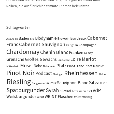
Reihen, die ausführlich bestimmte Themen beleuchten.
Schlagwörter
Cabernet
Biodynamie
Baden
Bordeaux
Biowein
Bio
Alto Adige
Cabernet Sauvignon
Franc
Champagne
Carignan
Chardonnay
Chenin Blanc
Franken
Gamay
Merlot
Loire
Grenache
Großes Gewächs
Languedoc
Mosel
Pfalz
Nahe
Pinot Blanc
Pinot Meunier
Naturwein
Mittelrhein
Pinot Noir
Rheinhessen
Podcast
Rheingau
Rhône
Riesling
Silvaner
Sauvignon Blanc
Saumur
Sangiovese
Spätburgunder
Syrah
VdP
Südtirol
Terrassenmosel
Weißburgunder
WRINT Flaschen
Württemberg
Wrint