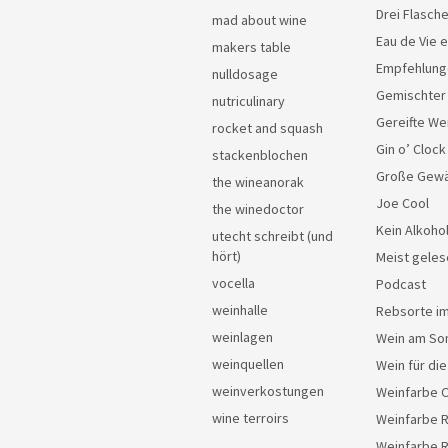
Drei Flasch
mad about wine
Eau de Vie 
makers table
Empfehlung
nulldosage
Gemischter
nutriculinary
Gereifte We
rocket and squash
Gin o’ Clock
stackenblochen
Große Gew
the wineanorak
Joe Cool
the winedoctor
Kein Alkoho
utecht schreibt (und
hört)
Meist geles
vocella
Podcast
weinhalle
Rebsorte im
weinlagen
Wein am So
weinquellen
Wein für di
weinverkostungen
Weinfarbe 
wine terroirs
Weinfarbe 
Weinfarbe 