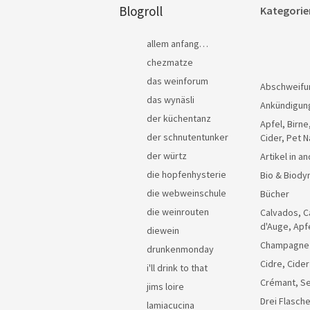
Blogroll
Kategorie
allem anfang…
chezmatze
das weinforum
Abschweifu
das wynäsli
Ankündigun
der küchentanz
Apfel, Birne
der schnutentunker
Cider, Pet N
der würtz
Artikel in 
die hopfenhysterie
Bio & Biody
die webweinschule
Bücher
die weinrouten
Calvados, C
d'Auge, Apf
diewein
Champagne
drunkenmonday
Cidre, Cider
i'll drink to that
Crémant, Se
jims loire
Drei Flasche
lamiacucina