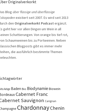
Über Originalverkorkt
Das Blog
über flüssige und überflüssige
Eskapaden
existiert seit 2007. Es wird seit 2013
durch den
Originalverkorkt Podcast
ergänzt.
Es geht hier vor allen Dingen um Wein in all
seinen Schattierungen. Von orange bis tief rot,
von Schaumweinen bis zu Portweinen. Neben
klassischen Blogposts gibt es immer mehr
Reihen, die ausführlich bestimmte Themen
beleuchten.
Schlagwörter
Biodynamie
Baden
Biowein
Bio
Alto Adige
Cabernet Franc
Bordeaux
Cabernet Sauvignon
Carignan
Chardonnay
Chenin
Champagne