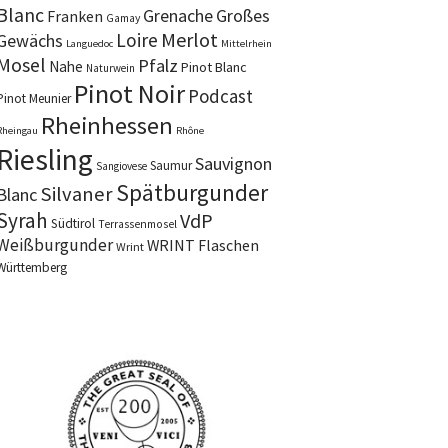
Blanc
Grenache
Großes
Franken
Gamay
Merlot
Loire
Gewächs
Languedoc
Mittelrhein
Mosel
Pfalz
Nahe
Pinot Blanc
Naturwein
Pinot Noir
Podcast
Pinot Meunier
Rheinhessen
Rheingau
Rhône
Riesling
Sauvignon
Saumur
Sangiovese
Spätburgunder
Silvaner
Blanc
Syrah
VdP
Südtirol
Terrassenmosel
Weißburgunder
WRINT Flaschen
Wrint
Württemberg