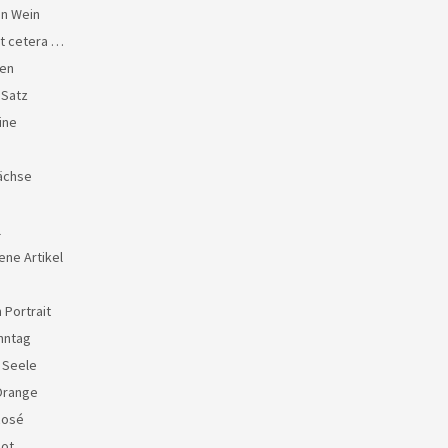
en Wein
et cetera …
en
 Satz
ine
ächse
l
ene Artikel
 Portrait
nntag
e Seele
Orange
Rosé
Rot