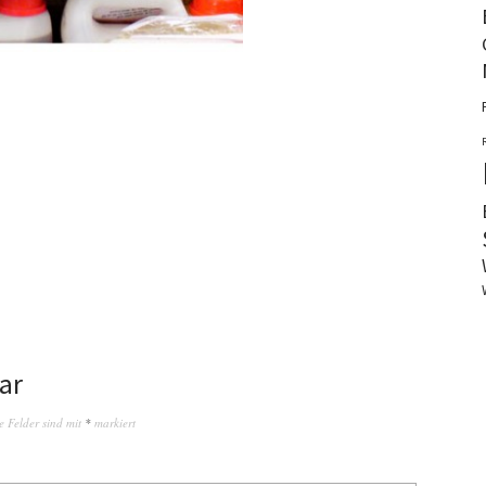
ar
e Felder sind mit
*
markiert