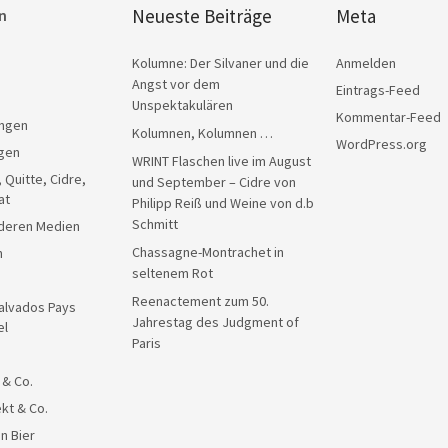
Neueste Beiträge
Meta
n
Kolumne: Der Silvaner und die
Anmelden
Angst vor dem
Eintrags-Feed
Unspektakulären
Kommentar-Feed
ngen
Kolumnen, Kolumnen …
WordPress.org
gen
WRINT Flaschen live im August
, Quitte, Cidre,
und September – Cidre von
at
Philipp Reiß und Weine von d.b
Schmitt
anderen Medien
Chassagne-Montrachet in
n
seltenem Rot
Reenactement zum 50.
alvados Pays
Jahrestag des Judgment of
el
Paris
 & Co.
kt & Co.
n Bier