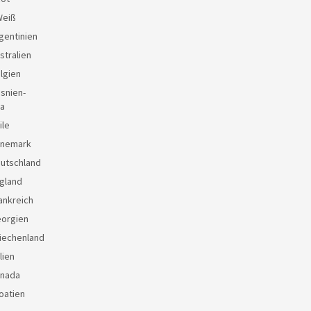
Weiß
gentinien
stralien
lgien
snien-
a
ile
änemark
eutschland
gland
ankreich
eorgien
iechenland
lien
anada
oatien