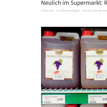
Neulich im Supermarkt: R
03/Aug./09
von
Christoph Raffelt
Schreibe einen Komme