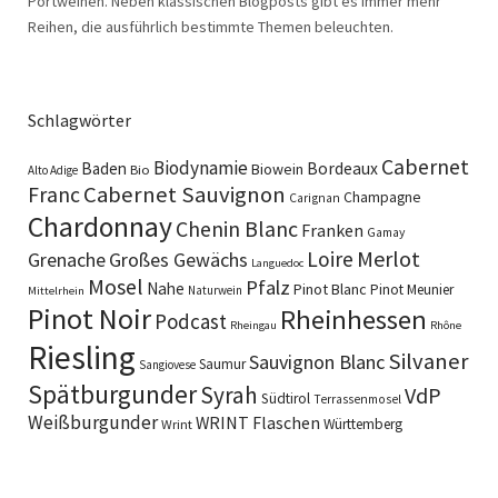
Portweinen. Neben klassischen Blogposts gibt es immer mehr
Reihen, die ausführlich bestimmte Themen beleuchten.
Schlagwörter
Cabernet
Biodynamie
Baden
Bordeaux
Biowein
Bio
Alto Adige
Cabernet Sauvignon
Franc
Champagne
Carignan
Chardonnay
Chenin Blanc
Franken
Gamay
Merlot
Loire
Grenache
Großes Gewächs
Languedoc
Mosel
Pfalz
Nahe
Pinot Blanc
Pinot Meunier
Naturwein
Mittelrhein
Pinot Noir
Rheinhessen
Podcast
Rheingau
Rhône
Riesling
Silvaner
Sauvignon Blanc
Saumur
Sangiovese
Spätburgunder
Syrah
VdP
Südtirol
Terrassenmosel
Weißburgunder
WRINT Flaschen
Württemberg
Wrint