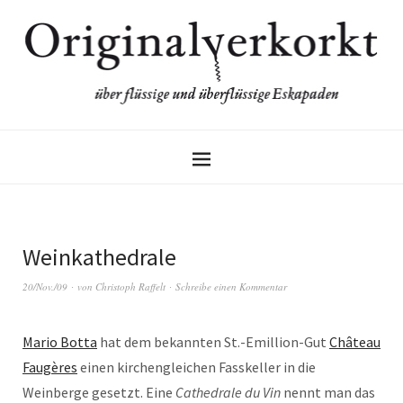
Weinkathedrale
20/Nov./09
von
Christoph Raffelt
Schreibe einen Kommentar
Mario Botta
hat dem bekannten St.-Emillion-Gut
Château
Faugères
einen kirchengleichen Fasskeller in die
Weinberge gesetzt. Eine
Cathedrale du Vin
nennt man das