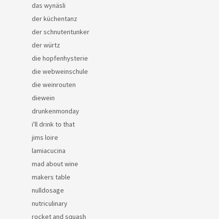
das wynäsli
der küchentanz
der schnutentunker
der würtz
die hopfenhysterie
die webweinschule
die weinrouten
diewein
drunkenmonday
i'll drink to that
jims loire
lamiacucina
mad about wine
makers table
nulldosage
nutriculinary
rocket and squash