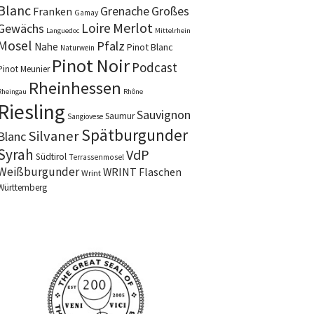
Blanc
Grenache
Großes
Franken
Gamay
Merlot
Loire
Gewächs
Languedoc
Mittelrhein
Mosel
Pfalz
Nahe
Pinot Blanc
Naturwein
Pinot Noir
Podcast
Pinot Meunier
Rheinhessen
Rheingau
Rhône
Riesling
Sauvignon
Saumur
Sangiovese
Spätburgunder
Silvaner
Blanc
Syrah
VdP
Südtirol
Terrassenmosel
Weißburgunder
WRINT Flaschen
Wrint
Württemberg