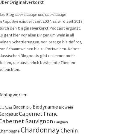
Über Originalverkorkt
Das Blog
über flüssige und überflüssige
Eskapaden
existiert seit 2007. Es wird seit 2013
durch den
Originalverkorkt Podcast
ergänzt.
Es geht hier vor allen Dingen um Wein in all
seinen Schattierungen. Von orange bis tief rot,
von Schaumweinen bis zu Portweinen. Neben
klassischen Blogposts gibt es immer mehr
Reihen, die ausführlich bestimmte Themen
beleuchten.
Schlagwörter
Biodynamie
Baden
Biowein
Bio
Alto Adige
Cabernet Franc
Bordeaux
Cabernet Sauvignon
Carignan
Chardonnay
Chenin
Champagne