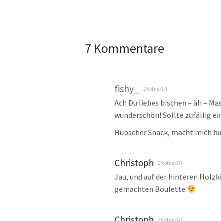
7 Kommentare
fishy_
29/Apr./10
Ach Du liebes bischen – äh – M
wunderschön! Sollte zufällig e
Hübscher Snack, macht mich hu
Christoph
29/Apr./10
Jau, und auf der hinteren Holzk
gemachten Boulette
Christoph
29/Apr./10