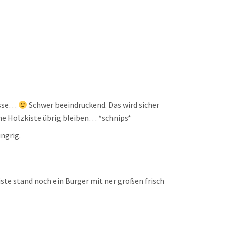
asse…
Schwer beeindruckend. Das wird sicher
ine Holzkiste übrig bleiben… *schnips*
ngrig.
iste stand noch ein Burger mit ner großen frisch