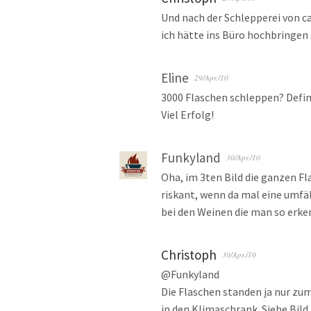
Und nach der Schlepperei von ca.
ich hätte ins Büro hochbringen 
Eline
29/Apr./10
3000 Flaschen schleppen? Defin
Viel Erfolg!
Funkyland
30/Apr./10
Oha, im 3ten Bild die ganzen Fl
riskant, wenn da mal eine umfäl
bei den Weinen die man so erke
Christoph
30/Apr./10
@Funkyland
Die Flaschen standen ja nur zu
in den Klimaschrank. Siehe Bild 