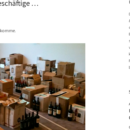
eschäftige …
n komme.