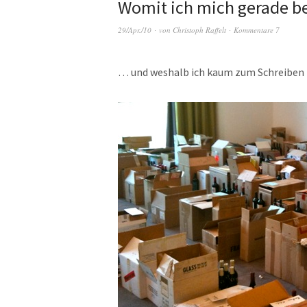
Womit ich mich gerade b
29/Apr./10
von
Christoph Raffelt
Kommentare 7
… und weshalb ich kaum zum Schreibe