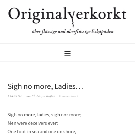
Sigh no more, Ladies…
13/Okt./10
von
Christoph Raffelt
Kommentare 2
Sigh no more, ladies, sigh nor more;
Men were deceivers ever;
One foot in sea and one on shore,