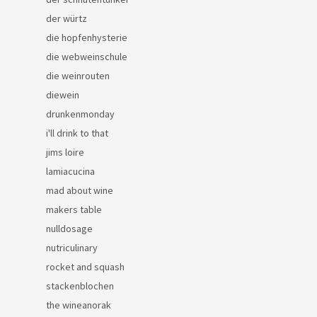
der würtz
die hopfenhysterie
die webweinschule
die weinrouten
diewein
drunkenmonday
i'll drink to that
jims loire
lamiacucina
mad about wine
makers table
nulldosage
nutriculinary
rocket and squash
stackenblochen
the wineanorak