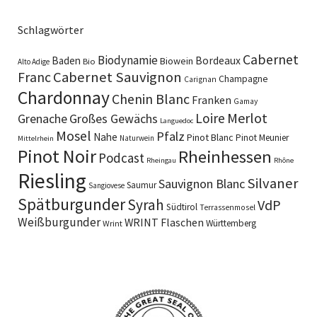
Schlagwörter
Cabernet
Biodynamie
Baden
Bordeaux
Biowein
Bio
Alto Adige
Cabernet Sauvignon
Franc
Champagne
Carignan
Chardonnay
Chenin Blanc
Franken
Gamay
Merlot
Loire
Grenache
Großes Gewächs
Languedoc
Mosel
Pfalz
Nahe
Pinot Blanc
Pinot Meunier
Naturwein
Mittelrhein
Pinot Noir
Rheinhessen
Podcast
Rheingau
Rhône
Riesling
Silvaner
Sauvignon Blanc
Saumur
Sangiovese
Spätburgunder
Syrah
VdP
Südtirol
Terrassenmosel
Weißburgunder
WRINT Flaschen
Württemberg
Wrint