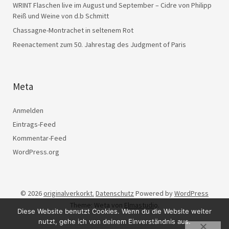
WRINT Flaschen live im August und September – Cidre von Philipp
Reiß und Weine von d.b Schmitt
Chassagne-Montrachet in seltenem Rot
Reenactement zum 50. Jahrestag des Judgment of Paris
Meta
Anmelden
Eintrags-Feed
Kommentar-Feed
WordPress.org
© 2026
originalverkorkt.
Datenschutz
Powered by
WordPress
Theme: Weta von
Elmastudio
.
Diese Website benutzt Cookies. Wenn du die Website weiter
nutzt, gehe ich von deinem Einverständnis aus.