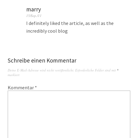
marry
15/Sep./11
I definitely liked the article, as well as the
incredibly cool blog
Schreibe einen Kommentar
Deine E-Mail-Adresse wird nicht veröffentlicht.
Erforderliche Felder sind mit
*
markiert
Kommentar
*