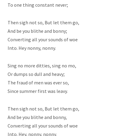
To one thing constant never;
Then sigh not so, But let them go,
And be you blithe and bonny;
Converting all your sounds of woe
Into. Hey nonny, nonny.
Sing no more ditties, sing no mo,
Or dumps so dull and heavy;
The fraud of men was ever so,
Since summer first was leavy.
Then sigh not so, But let them go,
And be you blithe and bonny,
Converting all your sounds of woe
Into. Hey, nonny, nonny.