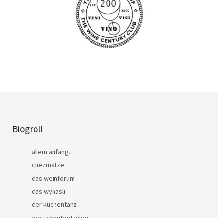
Blogroll
allem anfang…
chezmatze
das weinforum
das wynäsli
der küchentanz
der schnutentunker