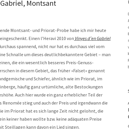
n Gabriel, Montsant
ende Montsant- und Priorat-Probe habe ich mir heute
eingeschenkt. Einen l’Heravi 2010 von
Vinyes d’en Gabriel
urchaus spannend, nicht nur hat es durchaus viel vom
 eine Schnalle um dieses deutlichbekanntere Gebiet – man
inen, die ein wesentlich besseres Preis-Genuss-
rrschen in diesem Gebiet, das früher »Falset« genannt
andgemische und Schiefer, ähnlich wie im Priorat, im
einberge, häufig ganz urtümliche, alte Bestockungen
shöhe. Auch hier wurde ein ganz erheblicher Teil der
das Renomée stieg und auch der Preis und irgendwann die
 im Priorat hat es sich lange Zeit nicht gelohnt, die
in keiner haben wollte bzw. keine adäquaten Preise
 Steillagen kann davon ein Lied singen.