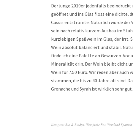
Der junge 2010er jedenfalls beeindruckt 
geöffnet und ins Glas floss eine dichte, d
Cassis entströmte. Natürlich wurde der W
sein nach relativ kurzem Ausbau im Stahl
kurzlebigen Spaßwein im Glas, der irrt. 
Wein absolut balanciert und stabil. Natü
finde ich eine Palette an Gewürzen. Vor a
Mineralität drin. Der Wein bleibt dicht 
Wein für 7.50 Euro. Wir reden aber auch
stammen, die bis zu 40 Jahre alt sind. D
Grenache und Syrah ist wirklich sehr gut.
Kategorie
Bio & Biodyn
,
Weinfarbe Rot
,
Weinland Spanien