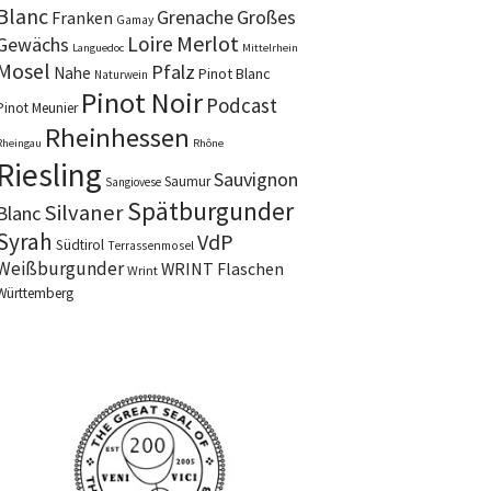
Blanc
Grenache
Großes
Franken
Gamay
Merlot
Loire
Gewächs
Languedoc
Mittelrhein
Mosel
Pfalz
Nahe
Pinot Blanc
Naturwein
Pinot Noir
Podcast
Pinot Meunier
Rheinhessen
Rheingau
Rhône
Riesling
Sauvignon
Saumur
Sangiovese
Spätburgunder
Silvaner
Blanc
Syrah
VdP
Südtirol
Terrassenmosel
Weißburgunder
WRINT Flaschen
Wrint
Württemberg