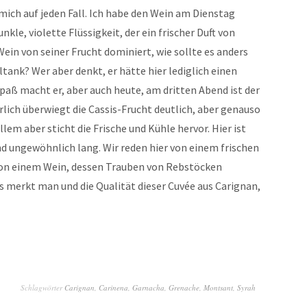
mich auf jeden Fall. Ich habe den Wein am Dienstag
unkle, violette Flüssigkeit, der ein frischer Duft von
ein von seiner Frucht dominiert, wie sollte es anders
tank? Wer aber denkt, er hätte hier lediglich einen
Spaß macht er, aber auch heute, am dritten Abend ist der
rlich überwiegt die Cassis-Frucht deutlich, aber genauso
llem aber sticht die Frische und Kühle hervor. Hier ist
und ungewöhnlich lang. Wir reden hier von einem frischen
 von einem Wein, dessen Trauben von Rebstöcken
as merkt man und die Qualität dieser Cuvée aus Carignan,
Schlagwörter
Carignan
,
Carinena
,
Garnacha
,
Grenache
,
Montsant
,
Syrah