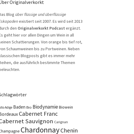
Über Originalverkorkt
Das Blog
über flüssige und überflüssige
Eskapaden
existiert seit 2007. Es wird seit 2013
durch den
Originalverkorkt Podcast
ergänzt.
Es geht hier vor allen Dingen um Wein in all
seinen Schattierungen. Von orange bis tief rot,
von Schaumweinen bis zu Portweinen. Neben
klassischen Blogposts gibt es immer mehr
Reihen, die ausführlich bestimmte Themen
beleuchten.
Schlagwörter
Biodynamie
Baden
Biowein
Bio
Alto Adige
Cabernet Franc
Bordeaux
Cabernet Sauvignon
Carignan
Chardonnay
Chenin
Champagne