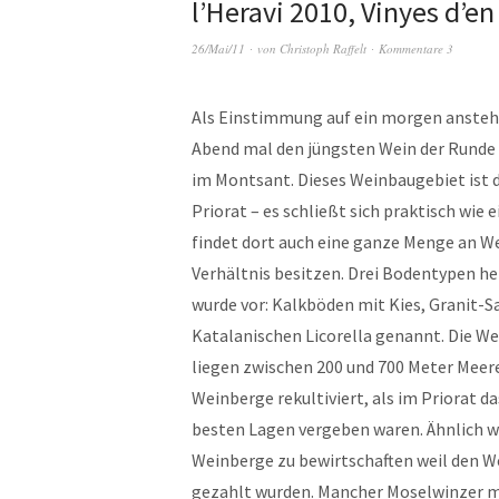
l’Heravi 2010, Vinyes d’e
26/Mai/11
von
Christoph Raffelt
Kommentare 3
Als Einstimmung auf ein morgen ansteh
Abend mal den jüngsten Wein der Runde 
im Montsant. Dieses Weinbaugebiet ist d
Priorat – es schließt sich praktisch wie
findet dort auch eine ganze Menge an We
Verhältnis besitzen. Drei Bodentypen he
wurde vor: Kalkböden mit Kies, Granit-S
Katalanischen Licorella genannt. Die W
liegen zwischen 200 und 700 Meter Meere
Weinberge rekultiviert, als im Priorat 
besten Lagen vergeben waren. Ähnlich wie
Weinberge zu bewirtschaften weil den We
gezahlt wurden. Mancher Moselwinzer mit