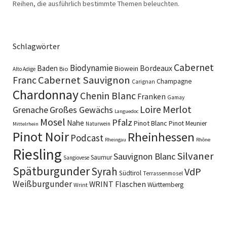
Reihen, die ausführlich bestimmte Themen beleuchten.
Schlagwörter
Cabernet
Biodynamie
Baden
Bordeaux
Biowein
Bio
Alto Adige
Cabernet Sauvignon
Franc
Champagne
Carignan
Chardonnay
Chenin Blanc
Franken
Gamay
Merlot
Loire
Grenache
Großes Gewächs
Languedoc
Mosel
Pfalz
Nahe
Pinot Blanc
Pinot Meunier
Naturwein
Mittelrhein
Pinot Noir
Rheinhessen
Podcast
Rheingau
Rhône
Riesling
Silvaner
Sauvignon Blanc
Saumur
Sangiovese
Spätburgunder
Syrah
VdP
Südtirol
Terrassenmosel
Weißburgunder
WRINT Flaschen
Württemberg
Wrint