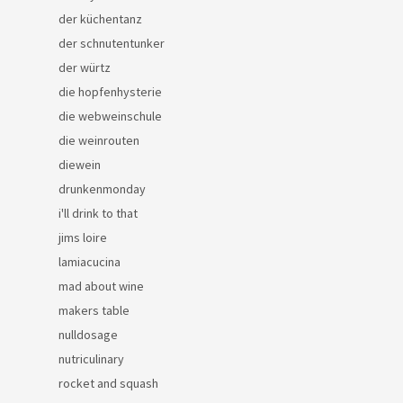
der küchentanz
der schnutentunker
der würtz
die hopfenhysterie
die webweinschule
die weinrouten
diewein
drunkenmonday
i'll drink to that
jims loire
lamiacucina
mad about wine
makers table
nulldosage
nutriculinary
rocket and squash