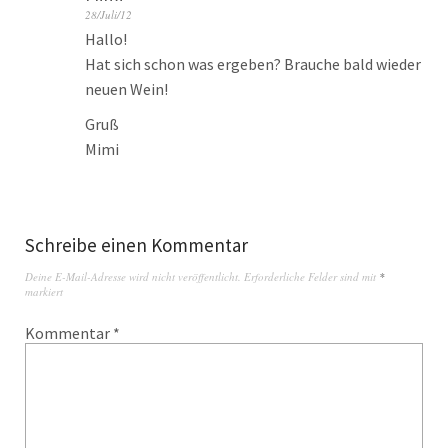
28/Juli/12
Hallo!
Hat sich schon was ergeben? Brauche bald wieder
neuen Wein!
Gruß
Mimi
Schreibe einen Kommentar
Deine E-Mail-Adresse wird nicht veröffentlicht.
Erforderliche Felder sind mit
*
markiert
Kommentar
*