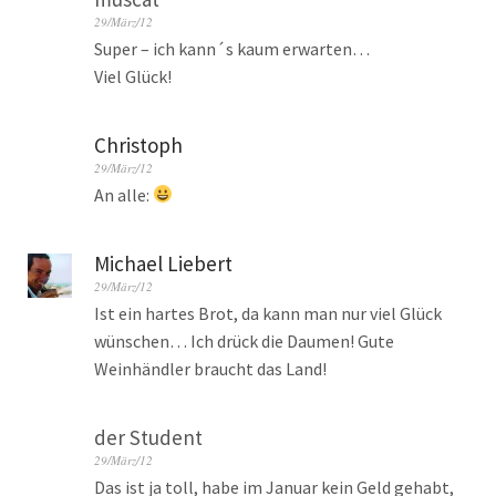
29/März/12
Super – ich kann´s kaum erwarten…
Viel Glück!
Christoph
29/März/12
An alle:
Michael Liebert
29/März/12
Ist ein hartes Brot, da kann man nur viel Glück
wünschen… Ich drück die Daumen! Gute
Weinhändler braucht das Land!
der Student
29/März/12
Das ist ja toll, habe im Januar kein Geld gehabt,