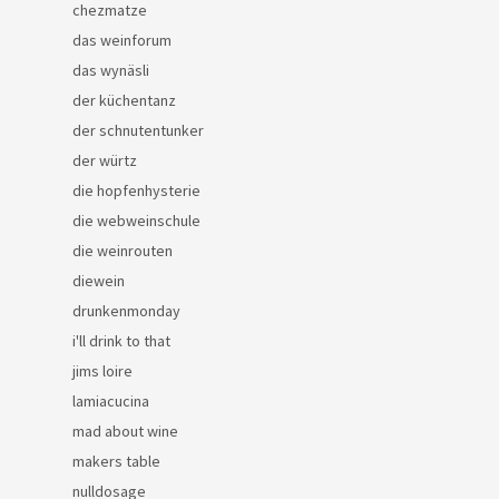
chezmatze
das weinforum
das wynäsli
der küchentanz
der schnutentunker
der würtz
die hopfenhysterie
die webweinschule
die weinrouten
diewein
drunkenmonday
i'll drink to that
jims loire
lamiacucina
mad about wine
makers table
nulldosage