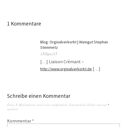
1 Kommentare
Blog: Orginalverkorkt | Weingut Stephan
Steinmetz
15/Apr./15
[…] Liaison Crémant –
[…]
http://www.orginalverkorkt.de
Schreibe einen Kommentar
Deine E-Mail-Adresse wird nicht veröffentlicht.
Erforderliche Felder sind mit
*
markiert
Kommentar
*