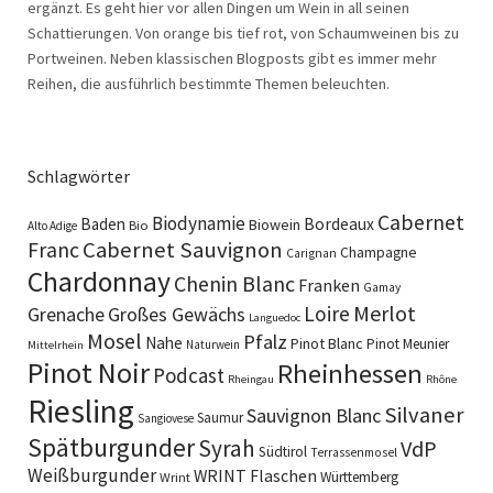
ergänzt. Es geht hier vor allen Dingen um Wein in all seinen
Schattierungen. Von orange bis tief rot, von Schaumweinen bis zu
Portweinen. Neben klassischen Blogposts gibt es immer mehr
Reihen, die ausführlich bestimmte Themen beleuchten.
Schlagwörter
Cabernet
Biodynamie
Baden
Bordeaux
Biowein
Bio
Alto Adige
Cabernet Sauvignon
Franc
Champagne
Carignan
Chardonnay
Chenin Blanc
Franken
Gamay
Merlot
Loire
Grenache
Großes Gewächs
Languedoc
Mosel
Pfalz
Nahe
Pinot Blanc
Pinot Meunier
Naturwein
Mittelrhein
Pinot Noir
Rheinhessen
Podcast
Rheingau
Rhône
Riesling
Silvaner
Sauvignon Blanc
Saumur
Sangiovese
Spätburgunder
Syrah
VdP
Südtirol
Terrassenmosel
Weißburgunder
WRINT Flaschen
Württemberg
Wrint