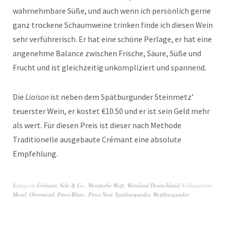
wahrnehmbare Süße, und auch wenn ich persönlich gerne
ganz trockene Schaumweine trinken finde ich diesen Wein
sehr verführerisch. Er hat eine schöne Perlage, er hat eine
angenehme Balance zwischen Frische, Säure, Süße und
Frucht und ist gleichzeitig unkompliziert und spannend.
Die
Liaison
ist neben dem Spätburgunder Steinmetz’
teuerster Wein, er kostet €10.50 und er ist sein Geld mehr
als wert. Für diesen Preis ist dieser nach Methode
Traditionelle ausgebaute Crémant eine absolute
Empfehlung.
Kategorie
Crémant, Sekt & Co.
,
Weinfarbe Weiß
,
Weinland Deutschland
Schlagwörter
Mosel
,
Obermosel
,
Pinot Blanc
,
Pinot Noir
,
Spätburgunder
,
Weißburgunder