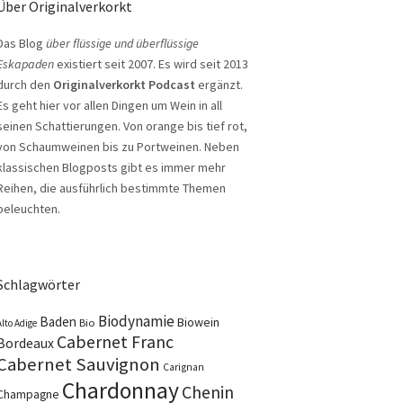
Über Originalverkorkt
Das Blog
über flüssige und überflüssige
Eskapaden
existiert seit 2007. Es wird seit 2013
durch den
Originalverkorkt Podcast
ergänzt.
Es geht hier vor allen Dingen um Wein in all
seinen Schattierungen. Von orange bis tief rot,
von Schaumweinen bis zu Portweinen. Neben
klassischen Blogposts gibt es immer mehr
Reihen, die ausführlich bestimmte Themen
beleuchten.
Schlagwörter
Biodynamie
Baden
Biowein
Bio
Alto Adige
Cabernet Franc
Bordeaux
Cabernet Sauvignon
Carignan
Chardonnay
Chenin
Champagne