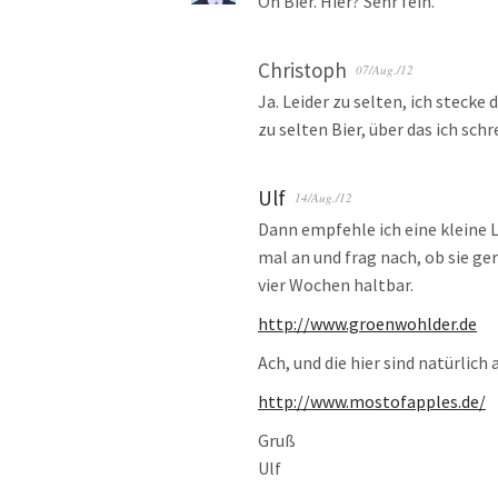
Oh Bier. Hier? Sehr fein.
Christoph
07/Aug./12
Ja. Leider zu selten, ich stecke 
zu selten Bier, über das ich sch
Ulf
14/Aug./12
Dann empfehle ich eine kleine 
mal an und frag nach, ob sie ge
vier Wochen haltbar.
http://www.groenwohlder.de
Ach, und die hier sind natürlic
http://www.mostofapples.de/
Gruß
Ulf