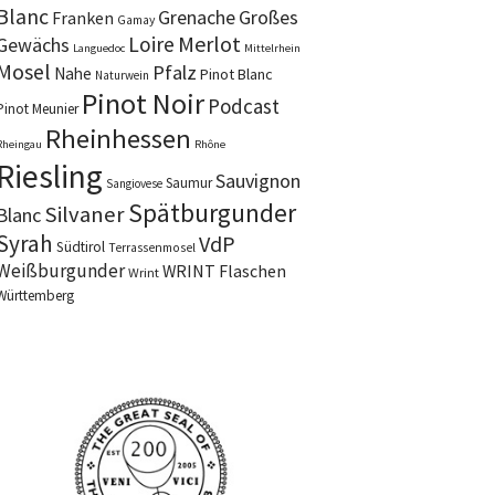
Blanc
Grenache
Großes
Franken
Gamay
Merlot
Loire
Gewächs
Languedoc
Mittelrhein
Mosel
Pfalz
Nahe
Pinot Blanc
Naturwein
Pinot Noir
Podcast
Pinot Meunier
Rheinhessen
Rheingau
Rhône
Riesling
Sauvignon
Saumur
Sangiovese
Spätburgunder
Silvaner
Blanc
Syrah
VdP
Südtirol
Terrassenmosel
Weißburgunder
WRINT Flaschen
Wrint
Württemberg