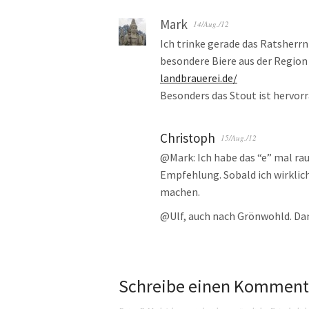
Mark
14/Aug./12
Ich trinke gerade das Ratsherrn
besondere Biere aus der Region 
landbrauerei.de/
Besonders das Stout ist hervorra
Christoph
15/Aug./12
@Mark: Ich habe das “e” mal rau
Empfehlung. Sobald ich wirklic
machen.
@Ulf, auch nach Grönwohld. Da
Schreibe einen Komment