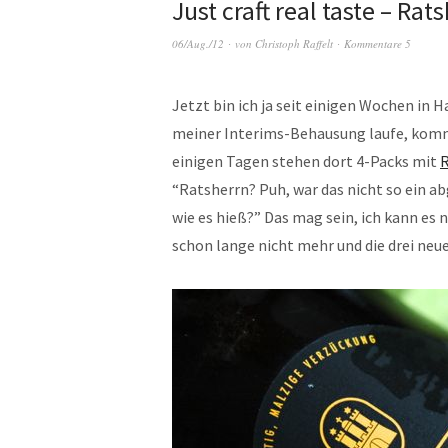
Just craft real taste – Rat
06/Aug./12
von
Christoph Raffelt
Kommentare 5
Jetzt bin ich ja seit einigen Wochen i
meiner Interims-Behausung laufe, komme
einigen Tagen stehen dort 4-Packs mit
R
“Ratsherrn? Puh, war das nicht so ein a
wie es hieß?” Das mag sein, ich kann es 
schon lange nicht mehr und die drei ne