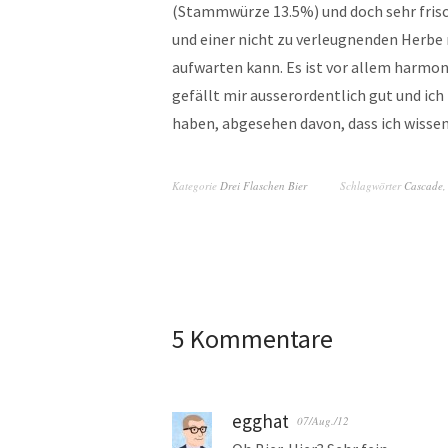
(Stammwürze 13.5%) und doch sehr frisc
und einer nicht zu verleugnenden Herbe
aufwarten kann. Es ist vor allem harmon
gefällt mir ausserordentlich gut und ich
haben, abgesehen davon, dass ich wissen w
Kategorie
Drei Flaschen Bier
Schlagwörter
Cascade
5 Kommentare
egghat
07/Aug./12