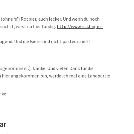
 (ohne ‘e’) Rotbier, auch lecker. Und wenn du noch
suchst, wirst du hier fündig:
http://www.ricklinger-
gend. Und die Biere sind nicht pasteurisiert!
sgenommen. :), Danke. Und vielen Dank für die
h hier angekommen bin, werde ich mal eine Landpartie
nke!
ar