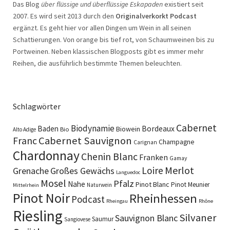
Das Blog
über flüssige und überflüssige Eskapaden
existiert seit
2007. Es wird seit 2013 durch den
Originalverkorkt Podcast
ergänzt. Es geht hier vor allen Dingen um Wein in all seinen
Schattierungen. Von orange bis tief rot, von Schaumweinen bis zu
Portweinen. Neben klassischen Blogposts gibt es immer mehr
Reihen, die ausführlich bestimmte Themen beleuchten.
Schlagwörter
Cabernet
Biodynamie
Baden
Bordeaux
Biowein
Bio
Alto Adige
Cabernet Sauvignon
Franc
Champagne
Carignan
Chardonnay
Chenin Blanc
Franken
Gamay
Merlot
Loire
Grenache
Großes Gewächs
Languedoc
Mosel
Pfalz
Nahe
Pinot Blanc
Pinot Meunier
Naturwein
Mittelrhein
Pinot Noir
Rheinhessen
Podcast
Rheingau
Rhône
Riesling
Silvaner
Sauvignon Blanc
Saumur
Sangiovese