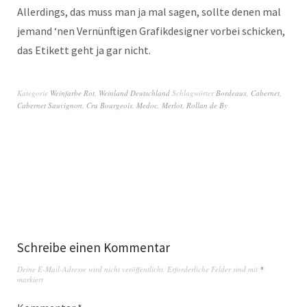
Allerdings, das muss man ja mal sagen, sollte denen mal
jemand ‘nen Vernünftigen Grafikdesigner vorbei schicken,
das Etikett geht ja gar nicht.
Kategorie
Weinfarbe Rot
,
Weinland Deutschland
Schlagwörter
Bordeaux
,
Cabernet
,
Cabernet Sauvignon
,
Cru Bourgeois
,
Medoc
,
Merlot
,
Rollan de By
Schreibe einen Kommentar
Deine E-Mail-Adresse wird nicht veröffentlicht.
Erforderliche Felder sind mit
*
markiert