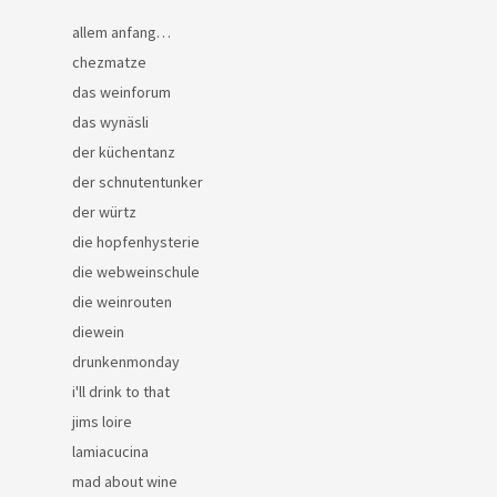
allem anfang…
chezmatze
das weinforum
das wynäsli
der küchentanz
der schnutentunker
der würtz
die hopfenhysterie
die webweinschule
die weinrouten
diewein
drunkenmonday
i'll drink to that
jims loire
lamiacucina
mad about wine