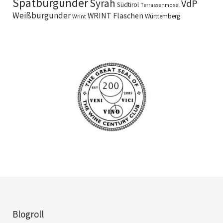
Spätburgunder
Syrah
VdP
Südtirol
Terrassenmosel
Weißburgunder
WRINT Flaschen
Württemberg
Wrint
Blogroll