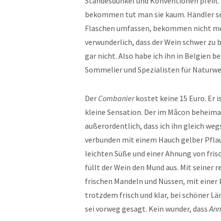
Standesdünkel und Konventionen pfeift. S
bekommen tut man sie kaum. Händler sei
Flaschen umfassen, bekommen nicht mehr
verwunderlich, dass der Wein schwer z
gar nicht. Also habe ich ihn in Belgien be
Sommelier und Spezialisten für Naturwe
Der
Combanier
kostet keine 15 Euro. Er i
kleine Sensation. Der im Mâcon beheima
außerordentlich, dass ich ihn gleich we
verbunden mit einem Hauch gelber Pflau
leichten Süße und einer Ahnung von frisc
füllt der Wein den Mund aus. Mit seiner
frischen Mandeln und Nüssen, mit einer k
trotzdem frisch und klar, bei schöner Lä
sei vorweg gesagt. Kein wunder, dass
Ann