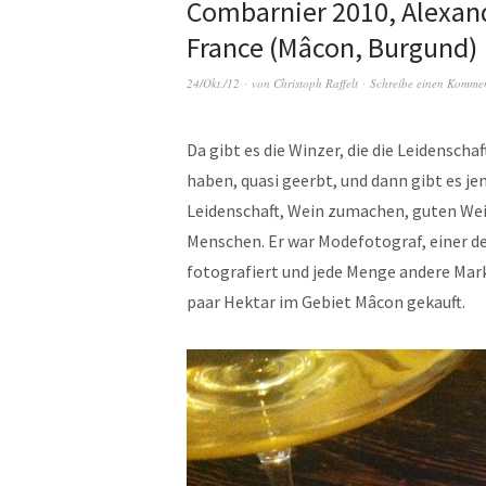
Combarnier 2010, Alexand
France (Mâcon, Burgund)
24/Okt./12
von
Christoph Raffelt
Schreibe einen Komme
Da gibt es die Winzer, die die Leidensc
haben, quasi geerbt, und dann gibt es j
Leidenschaft, Wein zumachen, guten We
Menschen. Er war Modefotograf, einer der
fotografiert und jede Menge andere Mar
paar Hektar im Gebiet Mâcon gekauft.