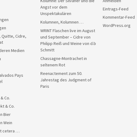
Kolumne: Der Silvaner und die
Anmelden
Angst vor dem
Eintrags-Feed
Unspektakulären
Kommentar-Feed
ngen
Kolumnen, Kolumnen …
WordPress.org
gen
WRINT Flaschen live im August
, Quitte, Cidre,
und September – Cidre von
at
Philipp Reiß und Weine von d.b
Schmitt
anderen Medien
Chassagne-Montrachet in
n
seltenem Rot
Reenactement zum 50.
alvados Pays
Jahrestag des Judgment of
el
Paris
 & Co.
kt & Co.
n Bier
en Wein
et cetera …