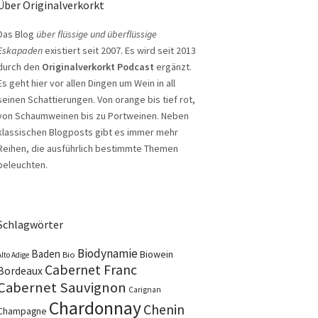
Über Originalverkorkt
Das Blog
über flüssige und überflüssige
Eskapaden
existiert seit 2007. Es wird seit 2013
durch den
Originalverkorkt Podcast
ergänzt.
Es geht hier vor allen Dingen um Wein in all
seinen Schattierungen. Von orange bis tief rot,
von Schaumweinen bis zu Portweinen. Neben
klassischen Blogposts gibt es immer mehr
Reihen, die ausführlich bestimmte Themen
beleuchten.
Schlagwörter
Biodynamie
Baden
Biowein
Bio
Alto Adige
Cabernet Franc
Bordeaux
Cabernet Sauvignon
Carignan
Chardonnay
Chenin
Champagne