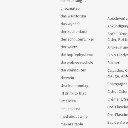
allem anfang…
chezmatze
das weinforum
Abschweifu
das wynäsli
Ankündigun
der küchentanz
Apfel, Birne
der schnutentunker
Cider, Pet N
der würtz
Artikel in 
die hopfenhysterie
Bio & Biody
die webweinschule
Bücher
die weinrouten
Calvados, C
d'Auge, Apf
diewein
Champagne
drunkenmonday
Cidre, Cider
i'll drink to that
Crémant, Se
jims loire
Drei Flasche
lamiacucina
Drei Flasch
mad about wine
Eau de Vie 
makers table