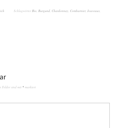
ich
Schlagwörter
Bio
,
Burgund
,
Chardonnay
,
Combarnier
,
Jouveaux
,
ar
e Felder sind mit
*
markiert