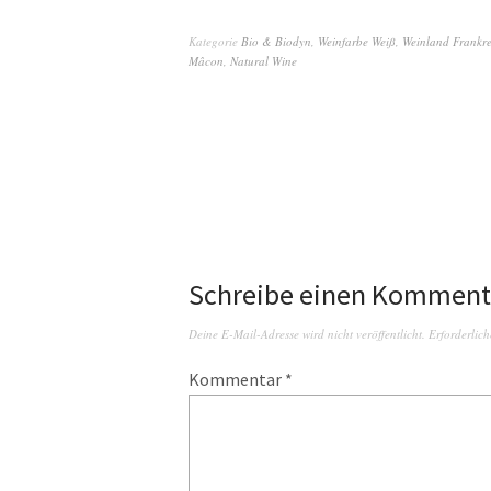
Kategorie
Bio & Biodyn
,
Weinfarbe Weiß
,
Weinland Frankre
Mâcon
,
Natural Wine
Schreibe einen Komment
Deine E-Mail-Adresse wird nicht veröffentlicht.
Erforderlich
Kommentar
*