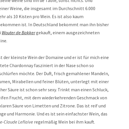
eine weine sind Vin de Table, sonst nichts. Und
ner Weine, die insgesamt im Durchschnitt 6.000
 als 10 Kisten pro Wein. Es ist also kaum
u bekommen ist. In Deutschland bekommt man ihn bisher
i
Wouter de Bakker
gekauft, einem ausgezeichneten
ine.
st der kleinste Wein der Domaine und er ist für mich eine
tete Chardonnay fasziniert in der Nase schon so
gschlürfen möchte. Der Duft, frisch gemahlener Mandeln,
men, Mirabellen und feiner Blüten, unterlegt mit einer
her Säure ist schon sehr sexy. Trinkt man einen Schluck,
 reifen Frucht, mit dem wiederkehrenden Geschmack von
laren Säure von Limetten und Zitrone. Das ist reif und
nge und Harmonie. Und es ist sein einfachster Wein, das
e-Claude Leflaive
regelmäßig Wein bei ihm kauft.