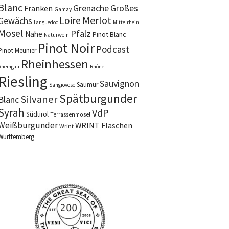
Blanc
Grenache
Großes
Franken
Gamay
Merlot
Loire
Gewächs
Languedoc
Mittelrhein
Mosel
Pfalz
Nahe
Pinot Blanc
Naturwein
Pinot Noir
Podcast
Pinot Meunier
Rheinhessen
Rheingau
Rhône
Riesling
Sauvignon
Saumur
Sangiovese
Spätburgunder
Silvaner
Blanc
Syrah
VdP
Südtirol
Terrassenmosel
Weißburgunder
WRINT Flaschen
Wrint
Württemberg