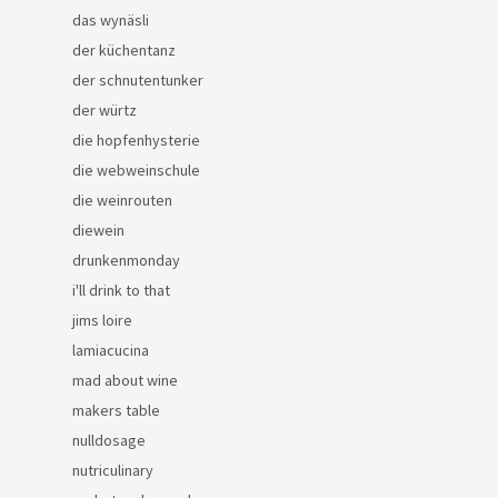
das wynäsli
der küchentanz
der schnutentunker
der würtz
die hopfenhysterie
die webweinschule
die weinrouten
diewein
drunkenmonday
i'll drink to that
jims loire
lamiacucina
mad about wine
makers table
nulldosage
nutriculinary