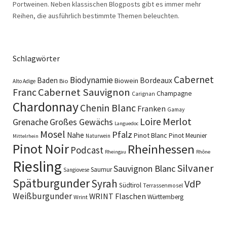
Portweinen. Neben klassischen Blogposts gibt es immer mehr
Reihen, die ausführlich bestimmte Themen beleuchten.
Schlagwörter
Cabernet
Biodynamie
Baden
Bordeaux
Biowein
Bio
Alto Adige
Cabernet Sauvignon
Franc
Champagne
Carignan
Chardonnay
Chenin Blanc
Franken
Gamay
Merlot
Loire
Grenache
Großes Gewächs
Languedoc
Mosel
Pfalz
Nahe
Pinot Blanc
Pinot Meunier
Naturwein
Mittelrhein
Pinot Noir
Rheinhessen
Podcast
Rheingau
Rhône
Riesling
Silvaner
Sauvignon Blanc
Saumur
Sangiovese
Spätburgunder
Syrah
VdP
Südtirol
Terrassenmosel
Weißburgunder
WRINT Flaschen
Württemberg
Wrint