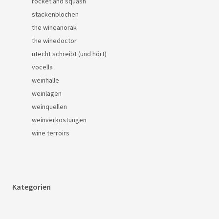
rocket and squash
stackenblochen
the wineanorak
the winedoctor
utecht schreibt (und hört)
vocella
weinhalle
weinlagen
weinquellen
weinverkostungen
wine terroirs
Kategorien