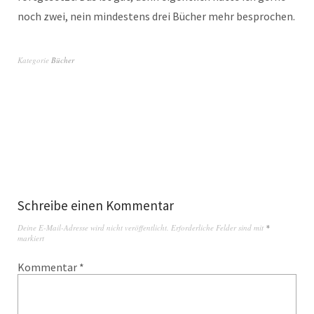
noch zwei, nein mindestens drei Bücher mehr besprochen.
Kategorie
Bücher
Schreibe einen Kommentar
Deine E-Mail-Adresse wird nicht veröffentlicht.
Erforderliche Felder sind mit
*
markiert
Kommentar
*