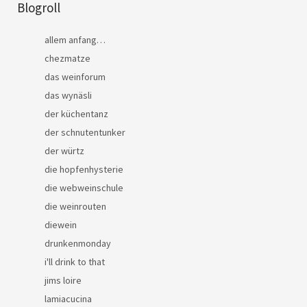
Blogroll
allem anfang…
chezmatze
das weinforum
das wynäsli
der küchentanz
der schnutentunker
der würtz
die hopfenhysterie
die webweinschule
die weinrouten
diewein
drunkenmonday
i'll drink to that
jims loire
lamiacucina