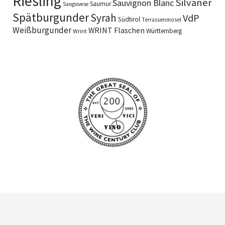
Riesling
Silvaner
Sauvignon Blanc
Saumur
Sangiovese
Spätburgunder
Syrah
VdP
Südtirol
Terrassenmosel
Weißburgunder
WRINT Flaschen
Württemberg
Wrint