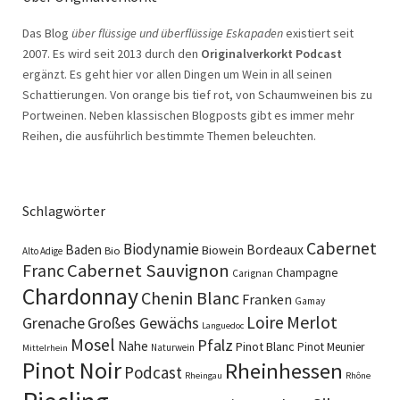
Das Blog
über flüssige und überflüssige Eskapaden
existiert seit
2007. Es wird seit 2013 durch den
Originalverkorkt Podcast
ergänzt. Es geht hier vor allen Dingen um Wein in all seinen
Schattierungen. Von orange bis tief rot, von Schaumweinen bis zu
Portweinen. Neben klassischen Blogposts gibt es immer mehr
Reihen, die ausführlich bestimmte Themen beleuchten.
Schlagwörter
Cabernet
Biodynamie
Baden
Bordeaux
Biowein
Bio
Alto Adige
Cabernet Sauvignon
Franc
Champagne
Carignan
Chardonnay
Chenin Blanc
Franken
Gamay
Merlot
Loire
Grenache
Großes Gewächs
Languedoc
Mosel
Pfalz
Nahe
Pinot Blanc
Pinot Meunier
Naturwein
Mittelrhein
Pinot Noir
Rheinhessen
Podcast
Rheingau
Rhône