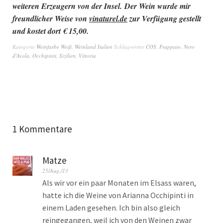
weiteren Erzeugern von der Insel.
Der Wein wurde mir
freundlicher Weise von
vinaturel.de
zur Verfügung gestellt
und kostet dort € 15,00.
Kategorie
Weinfarbe Weiß
,
Weinland Italien
Schlagwörter
COS
,
Frappato
,
Nero
d'Avola
,
Occhipinti
,
Sizilien
,
Vittoria
1 Kommentare
Matze
25/Aug./13
Als wir vor ein paar Monaten im Elsass waren,
hatte ich die Weine von Arianna Occhipinti in
einem Laden gesehen. Ich bin also gleich
reingegangen, weil ich von den Weinen zwar