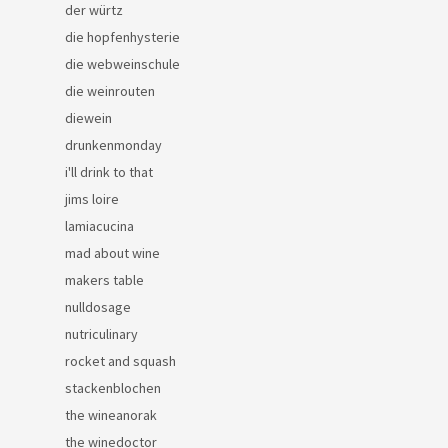
der würtz
die hopfenhysterie
die webweinschule
die weinrouten
diewein
drunkenmonday
i'll drink to that
jims loire
lamiacucina
mad about wine
makers table
nulldosage
nutriculinary
rocket and squash
stackenblochen
the wineanorak
the winedoctor