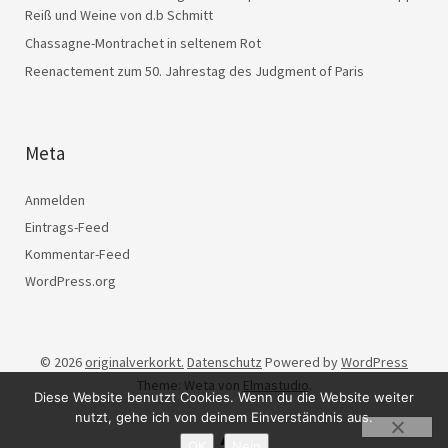
Reiß und Weine von d.b Schmitt
Chassagne-Montrachet in seltenem Rot
Reenactement zum 50. Jahrestag des Judgment of Paris
Meta
Anmelden
Eintrags-Feed
Kommentar-Feed
WordPress.org
© 2026
originalverkorkt.
Datenschutz
Powered by
WordPress
Theme: Weta von
Elmastudio
.
Diese Website benutzt Cookies. Wenn du die Website weiter
nutzt, gehe ich von deinem Einverständnis aus.
OK
Nein