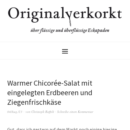
Warmer Chicorée-Salat mit
eingelegten Erdbeeren und
Ziegenfrischkäse
04/Aug./13
von
Christoph Raffelt
Schreibe einen Kommentar
Gut, dass ich gestern auf dem Markt noch einige hiesige