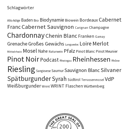
Schlagwörter
Cabernet
Biodynamie
Baden
Bordeaux
Biowein
Bio
Alto Adige
Cabernet Sauvignon
Franc
Champagne
Carignan
Chardonnay
Chenin Blanc
Franken
Gamay
Merlot
Loire
Grenache
Großes Gewächs
Languedoc
Mosel
Pfalz
Nahe
Pinot Blanc
Pinot Meunier
Naturwein
Mittelrhein
Pinot Noir
Rheinhessen
Podcast
Rheingau
Rhône
Riesling
Silvaner
Sauvignon Blanc
Saumur
Sangiovese
Spätburgunder
Syrah
VdP
Südtirol
Terrassenmosel
Weißburgunder
WRINT Flaschen
Württemberg
Wrint